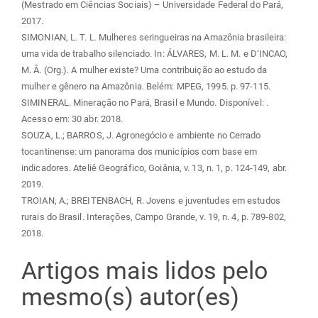
(Mestrado em Ciências Sociais) – Universidade Federal do Pará,
2017.
SIMONIAN, L. T. L. Mulheres seringueiras na Amazônia brasileira:
uma vida de trabalho silenciado. In: ÁLVARES, M. L. M. e D‘INCAO,
M. Â. (Org.). A mulher existe? Uma contribuição ao estudo da
mulher e gênero na Amazônia. Belém: MPEG, 1995. p. 97-115.
SIMINERAL. Mineração no Pará, Brasil e Mundo. Disponível:
.
Acesso em: 30 abr. 2018.
SOUZA, L.; BARROS, J. Agronegócio e ambiente no Cerrado
tocantinense: um panorama dos municípios com base em
indicadores. Ateliê Geográfico, Goiânia, v. 13, n. 1, p. 124-149, abr.
2019.
TROIAN, A.; BREITENBACH, R. Jovens e juventudes em estudos
rurais do Brasil. Interações, Campo Grande, v. 19, n. 4, p. 789-802,
2018.
Artigos mais lidos pelo
mesmo(s) autor(es)