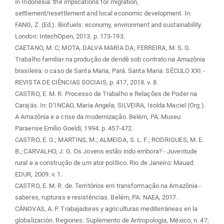
in Indonesia: the implications for migration,
settlement/resettlement and local economic development. In:
FANG, Z. (Ed.). Biofuels: economy, environment and sustainability.
London: IntechOpen, 2013. p. 173-193.
CAETANO, M. C; MOTA, DALVA MARIA DA; FERREIRA, M. S. G.
Trabalho familiar na produção de dendê sob contrato na Amazônia
brasileira: o caso de Santa Maria, Pará. Santa Maria: SÉCULO XXI -
REVISTA DE CIÊNCIAS SOCIAIS, p. 417, 2018. v. 8.
CASTRO, E. M. R. Processo de Trabalho e Relações de Poder na
Carajás. In: D’INCAO, Maria Angela; SILVEIRA, Isolda Maciel (Org.).
A Amazônia e a crise da modernização. Belém, PA: Museu
Paraense Emílio Goeldi, 1994. p. 457-472.
CASTRO, E. G.; MARTINS, M.; ALMEIDA, S. L. F.; RODRIGUES, M. E.
B.; CARVALHO, J. G. Os Jovens estão indo embora? - Juventude
rural e a construção de um ator político. Rio de Janeiro: Mauad:
EDUR, 2009. v. 1.
CASTRO, E. M. R. de. Territórios em transformação na Amazônia -
saberes, rupturas e resistências. Belém, PA: NAEA, 2017.
CÁNOVAS, A. P. Trabajadores y agriculturas mediterráneas en la
globalización. Regiones: Suplemento de Antropologia, México, n. 47,