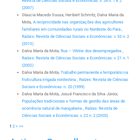
Revista de Ciências Sociais e Econômicas: v. 26 n. 1 e 2
(2007)
Glaucia Macedo Sousa, Heribert Schmitz, Dalva Maria da
Mota,
A reciprocidade nas organizações dos agricultores
familiares em comunidades rurais no Nordeste do Para
,
Raízes: Revista de Ciências Sociais e Econômicas: v. 33 n. 2
(2013)
Dalva Maria da Mota,
Rua – Vitrine dos desempregados
,
Raízes: Revista de Ciências Sociais e Econômicas: v. 21 n. 1
(2002)
Dalva Maria da Mota,
Trabalho permanente e temporário na
fruticultura irrigada nordestina
,
Raízes: Revista de Ciências
Sociais e Econômicas: n. 20 (1999)
Dalva Maria da Mota, Josué Francisco da Silva Júnior,
Populações tradicionais e formas de gestão das áreas de
ocorrência natural de mangabeira
,
Raízes: Revista de
Ciências Sociais e Econômicas: v. 22 n. 2 (2003)
1
2
>
>>