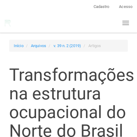
Navegação
Cadastro
Acesso
Principal
Conteúdo
Toggl
principal
naviga
Barra
Lateral
Início
Arquivos
v. 39 n. 2 (2019)
Artigos
Transformações
na estrutura
ocupacional do
Norte do Brasil