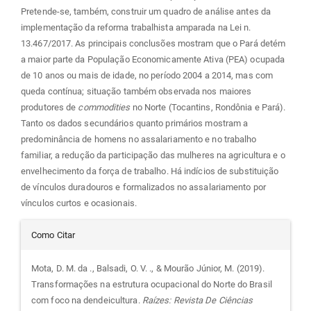
Pretende-se, também, construir um quadro de análise antes da
implementação da reforma trabalhista amparada na Lei n.
13.467/2017. As principais conclusões mostram que o Pará detém
a maior parte da População Economicamente Ativa (PEA) ocupada
de 10 anos ou mais de idade, no período 2004 a 2014, mas com
queda contínua; situação também observada nos maiores
produtores de
commodities
no Norte (Tocantins, Rondônia e Pará).
Tanto os dados secundários quanto primários mostram a
predominância de homens no assalariamento e no trabalho
familiar, a redução da participação das mulheres na agricultura e o
envelhecimento da força de trabalho. Há indícios de substituição
de vínculos duradouros e formalizados no assalariamento por
vínculos curtos e ocasionais.
Detalhes
Como Citar
do
Mota, D. M. da ., Balsadi, O. V. ., & Mourão Júnior, M. (2019).
Transformações na estrutura ocupacional do Norte do Brasil
artigo
com foco na dendeicultura.
Raízes: Revista De Ciências