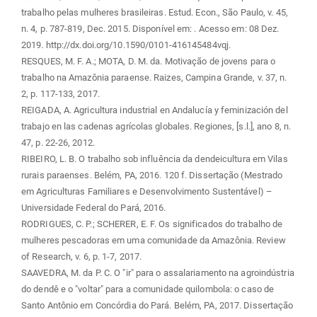
trabalho pelas mulheres brasileiras. Estud. Econ., São Paulo, v. 45,
n. 4, p. 787-819, Dec. 2015. Disponível em:
. Acesso em: 08 Dez.
2019. http://dx.doi.org/10.1590/0101-416145484vqj.
RESQUES, M. F. A.; MOTA, D. M. da. Motivação de jovens para o
trabalho na Amazônia paraense. Raizes, Campina Grande, v. 37, n.
2, p. 117-133, 2017.
REIGADA, A. Agricultura industrial en Andalucía y feminización del
trabajo en las cadenas agrícolas globales. Regiones, [s.l.], ano 8, n.
47, p. 22-26, 2012.
RIBEIRO, L. B. O trabalho sob influência da dendeicultura em Vilas
rurais paraenses. Belém, PA, 2016. 120 f. Dissertação (Mestrado
em Agriculturas Familiares e Desenvolvimento Sustentável) –
Universidade Federal do Pará, 2016.
RODRIGUES, C. P.; SCHERER, E. F. Os significados do trabalho de
mulheres pescadoras em uma comunidade da Amazônia. Review
of Research, v. 6, p. 1-7, 2017.
SAAVEDRA, M. da P. C. O "ir" para o assalariamento na agroindústria
do dendê e o "voltar" para a comunidade quilombola: o caso de
Santo Antônio em Concórdia do Pará. Belém, PA, 2017. Dissertação