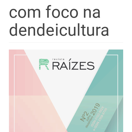
com foco na
dendeicultura
Barra
lateral
de
artigos