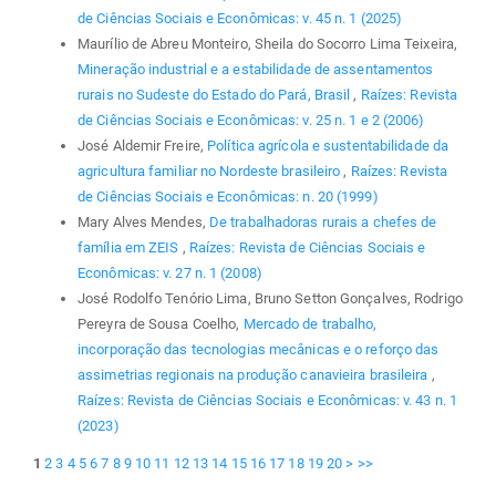
de Ciências Sociais e Econômicas: v. 45 n. 1 (2025)
Maurílio de Abreu Monteiro, Sheila do Socorro Lima Teixeira,
Mineração industrial e a estabilidade de assentamentos
rurais no Sudeste do Estado do Pará, Brasil
,
Raízes: Revista
de Ciências Sociais e Econômicas: v. 25 n. 1 e 2 (2006)
José Aldemir Freire,
Política agrícola e sustentabilidade da
agricultura familiar no Nordeste brasileiro
,
Raízes: Revista
de Ciências Sociais e Econômicas: n. 20 (1999)
Mary Alves Mendes,
De trabalhadoras rurais a chefes de
família em ZEIS
,
Raízes: Revista de Ciências Sociais e
Econômicas: v. 27 n. 1 (2008)
José Rodolfo Tenório Lima, Bruno Setton Gonçalves, Rodrigo
Pereyra de Sousa Coelho,
Mercado de trabalho,
incorporação das tecnologias mecânicas e o reforço das
assimetrias regionais na produção canavieira brasileira
,
Raízes: Revista de Ciências Sociais e Econômicas: v. 43 n. 1
(2023)
1
2
3
4
5
6
7
8
9
10
11
12
13
14
15
16
17
18
19
20
>
>>