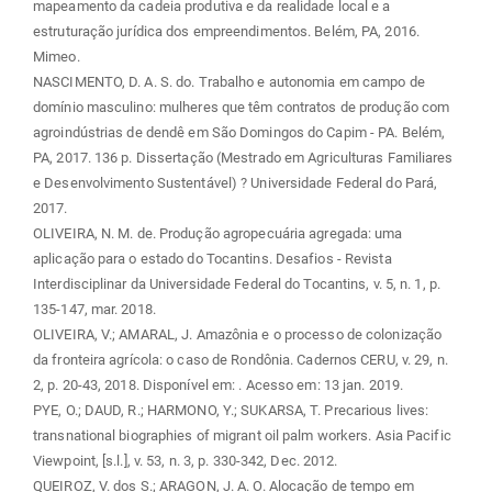
mapeamento da cadeia produtiva e da realidade local e a
estruturação jurídica dos empreendimentos. Belém, PA, 2016.
Mimeo.
NASCIMENTO, D. A. S. do. Trabalho e autonomia em campo de
domínio masculino: mulheres que têm contratos de produção com
agroindústrias de dendê em São Domingos do Capim - PA. Belém,
PA, 2017. 136 p. Dissertação (Mestrado em Agriculturas Familiares
e Desenvolvimento Sustentável) ? Universidade Federal do Pará,
2017.
OLIVEIRA, N. M. de. Produção agropecuária agregada: uma
aplicação para o estado do Tocantins. Desafios - Revista
Interdisciplinar da Universidade Federal do Tocantins, v. 5, n. 1, p.
135-147, mar. 2018.
OLIVEIRA, V.; AMARAL, J. Amazônia e o processo de colonização
da fronteira agrícola: o caso de Rondônia. Cadernos CERU, v. 29, n.
2, p. 20-43, 2018. Disponível em:
. Acesso em: 13 jan. 2019.
PYE, O.; DAUD, R.; HARMONO, Y.; SUKARSA, T. Precarious lives:
transnational biographies of migrant oil palm workers. Asia Pacific
Viewpoint, [s.l.], v. 53, n. 3, p. 330-342, Dec. 2012.
QUEIROZ, V. dos S.; ARAGON, J. A. O. Alocação de tempo em