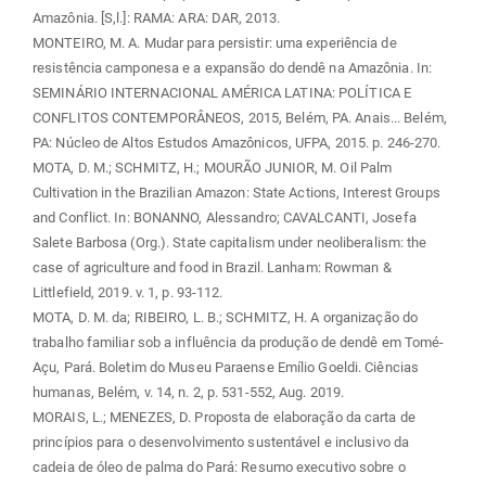
Amazônia. [S,l.]: RAMA: ARA: DAR, 2013.
MONTEIRO, M. A. Mudar para persistir: uma experiência de
resistência camponesa e a expansão do dendê na Amazônia. In:
SEMINÁRIO INTERNACIONAL AMÉRICA LATINA: POLÍTICA E
CONFLITOS CONTEMPORÂNEOS, 2015, Belém, PA. Anais... Belém,
PA: Núcleo de Altos Estudos Amazônicos, UFPA, 2015. p. 246-270.
MOTA, D. M.; SCHMITZ, H.; MOURÃO JUNIOR, M. Oil Palm
Cultivation in the Brazilian Amazon: State Actions, Interest Groups
and Conflict. In: BONANNO, Alessandro; CAVALCANTI, Josefa
Salete Barbosa (Org.). State capitalism under neoliberalism: the
case of agriculture and food in Brazil. Lanham: Rowman &
Littlefield, 2019. v. 1, p. 93-112.
MOTA, D. M. da; RIBEIRO, L. B.; SCHMITZ, H. A organização do
trabalho familiar sob a influência da produção de dendê em Tomé-
Açu, Pará. Boletim do Museu Paraense Emílio Goeldi. Ciências
humanas, Belém, v. 14, n. 2, p. 531-552, Aug. 2019.
MORAIS, L.; MENEZES, D. Proposta de elaboração da carta de
princípios para o desenvolvimento sustentável e inclusivo da
cadeia de óleo de palma do Pará: Resumo executivo sobre o