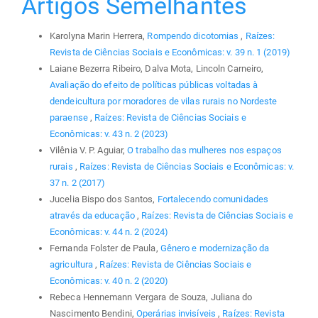
Artigos Semelhantes
Karolyna Marin Herrera,
Rompendo dicotomias
,
Raízes:
Revista de Ciências Sociais e Econômicas: v. 39 n. 1 (2019)
Laiane Bezerra Ribeiro, Dalva Mota, Lincoln Carneiro,
Avaliação do efeito de políticas públicas voltadas à
dendeicultura por moradores de vilas rurais no Nordeste
paraense
,
Raízes: Revista de Ciências Sociais e
Econômicas: v. 43 n. 2 (2023)
Vilênia V. P. Aguiar,
O trabalho das mulheres nos espaços
rurais
,
Raízes: Revista de Ciências Sociais e Econômicas: v.
37 n. 2 (2017)
Jucelia Bispo dos Santos,
Fortalecendo comunidades
através da educação
,
Raízes: Revista de Ciências Sociais e
Econômicas: v. 44 n. 2 (2024)
Fernanda Folster de Paula,
Gênero e modernização da
agricultura
,
Raízes: Revista de Ciências Sociais e
Econômicas: v. 40 n. 2 (2020)
Rebeca Hennemann Vergara de Souza, Juliana do
Nascimento Bendini,
Operárias invisíveis
,
Raízes: Revista