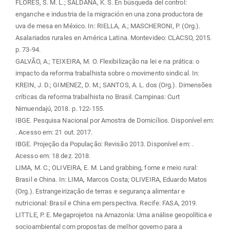
FLORES, S. M. L.; SALDAÑA, K. S. En búsqueda del control:
enganche e industria de la migración en una zona productora de
uva de mesa en México. In: RIELLA, A.; MASCHERONI, P. (Org.).
Asalariados rurales en América Latina. Montevideo: CLACSO, 2015.
p. 73-94.
GALVÃO, A.; TEIXEIRA, M. O. Flexibilização na lei e na prática: o
impacto da reforma trabalhista sobre o movimento sindical. In:
KREIN, J. D.; GIMENEZ, D. M.; SANTOS, A. L. dos (Org.). Dimensões
críticas da reforma trabalhista no Brasil. Campinas: Curt
Nimuendajú, 2018. p. 122-155.
IBGE. Pesquisa Nacional por Amostra de Domicílios. Disponível em:
. Acesso em: 21 out. 2017.
IBGE. Projeção da População: Revisão 2013. Disponível em:
.
Acesso em: 18 dez. 2018.
LIMA, M. C.; OLIVEIRA, E. M. Land grabbing, fome e meio rural:
Brasil e China. In: LIMA, Marcos Costa; OLIVEIRA, Eduardo Matos
(Org.). Estrangeirização de terras e segurança alimentar e
nutricional: Brasil e China em perspectiva. Recife: FASA, 2019.
LITTLE, P. E. Megaprojetos na Amazonía: Uma análise geopolítica e
socioambiental com propostas de melhor governo para a