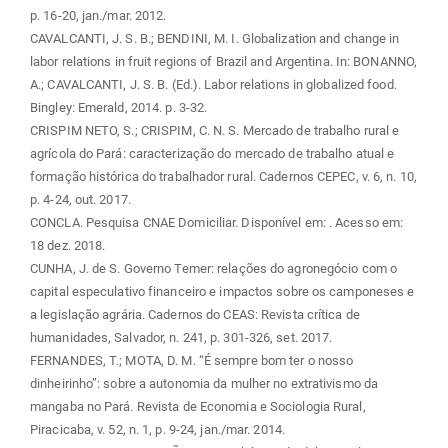
p. 16-20, jan./mar. 2012.
CAVALCANTI, J. S. B.; BENDINI, M. I. Globalization and change in
labor relations in fruit regions of Brazil and Argentina. In: BONANNO,
A.; CAVALCANTI, J. S. B. (Ed.). Labor relations in globalized food.
Bingley: Emerald, 2014. p. 3-32.
CRISPIM NETO, S.; CRISPIM, C. N. S. Mercado de trabalho rural e
agrícola do Pará: caracterização do mercado de trabalho atual e
formação histórica do trabalhador rural. Cadernos CEPEC, v. 6, n. 10,
p. 4-24, out. 2017.
CONCLA. Pesquisa CNAE Domiciliar. Disponível em:
. Acesso em:
18 dez. 2018.
CUNHA, J. de S. Governo Temer: relações do agronegócio com o
capital especulativo financeiro e impactos sobre os camponeses e
a legislação agrária. Cadernos do CEAS: Revista crítica de
humanidades, Salvador, n. 241, p. 301-326, set. 2017.
FERNANDES, T.; MOTA, D. M. “É sempre bom ter o nosso
dinheirinho”: sobre a autonomia da mulher no extrativismo da
mangaba no Pará. Revista de Economia e Sociologia Rural,
Piracicaba, v. 52, n. 1, p. 9-24, jan./mar. 2014.