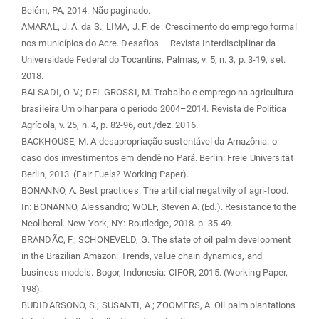
Belém, PA, 2014. Não paginado.
AMARAL, J. A. da S.; LIMA, J. F. de. Crescimento do emprego formal
nos municípios do Acre. Desafios – Revista Interdisciplinar da
Universidade Federal do Tocantins, Palmas, v. 5, n. 3, p. 3-19, set.
2018.
BALSADI, O. V.; DEL GROSSI, M. Trabalho e emprego na agricultura
brasileira Um olhar para o período 2004–2014. Revista de Política
Agrícola, v. 25, n. 4, p. 82-96, out./dez. 2016.
BACKHOUSE, M. A desapropriação sustentável da Amazônia: o
caso dos investimentos em dendê no Pará. Berlin: Freie Universität
Berlin, 2013. (Fair Fuels? Working Paper).
BONANNO, A. Best practices: The artificial negativity of agri-food.
In: BONANNO, Alessandro; WOLF, Steven A. (Ed.). Resistance to the
Neoliberal. New York, NY: Routledge, 2018. p. 35-49.
BRANDÃO, F.; SCHONEVELD, G. The state of oil palm development
in the Brazilian Amazon: Trends, value chain dynamics, and
business models. Bogor, Indonesia: CIFOR, 2015. (Working Paper,
198).
BUDIDARSONO, S.; SUSANTI, A.; ZOOMERS, A. Oil palm plantations