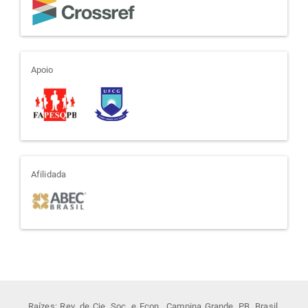
apoio
Apoio
afiliada
Afilidada
Raízes: Rev. de Cie. Soc. e Econ., Campina Grande, PB, Brasil.