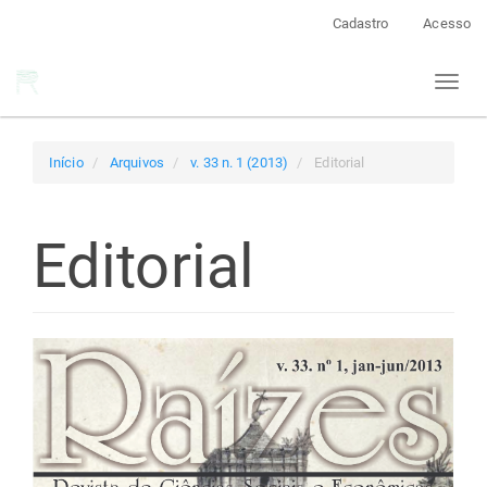
Navegação
Cadastro
Acesso
Principal
Conteúdo
Toggl
principal
naviga
Barra
Lateral
Início
Arquivos
v. 33 n. 1 (2013)
Editorial
Editorial
Barra
lateral
de