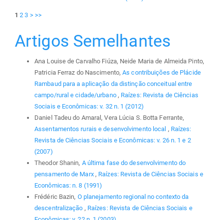
1
2
3
>
>>
Artigos Semelhantes
Ana Louise de Carvalho Fiúza, Neide Maria de Almeida Pinto,
Patricia Ferraz do Nascimento,
As contribuições de Plácide
Rambaud para a aplicação da distinção conceitual entre
campo/rural e cidade/urbano
,
Raízes: Revista de Ciências
Sociais e Econômicas: v. 32 n. 1 (2012)
Daniel Tadeu do Amaral, Vera Lúcia S. Botta Ferrante,
Assentamentos rurais e desenvolvimento local
,
Raízes:
Revista de Ciências Sociais e Econômicas: v. 26 n. 1 e 2
(2007)
Theodor Shanin,
A última fase do desenvolvimento do
pensamento de Marx
,
Raízes: Revista de Ciências Sociais e
Econômicas: n. 8 (1991)
Frédéric Bazin,
O planejamento regional no contexto da
descentralização
,
Raízes: Revista de Ciências Sociais e
Econômicas: v. 22 n. 1 (2003)