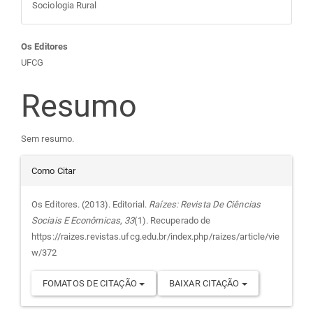
Sociologia Rural
Conteúdo
Os Editores
UFCG
do
Resumo
artigo
Sem resumo.
principal
Detalhes
Como Citar
do
Os Editores. (2013). Editorial.
Raízes: Revista De Ciências
Sociais E Econômicas
,
33
(1). Recuperado de
artigo
https://raizes.revistas.ufcg.edu.br/index.php/raizes/article/vie
w/372
FOMATOS DE CITAÇÃO
BAIXAR CITAÇÃO