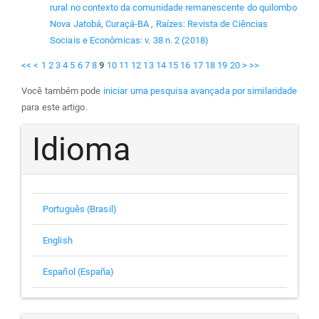
rural no contexto da comunidade remanescente do quilombo
Nova Jatobá, Curaçá-BA
,
Raízes: Revista de Ciências
Sociais e Econômicas: v. 38 n. 2 (2018)
<<
<
1
2
3
4
5
6
7
8
9
10
11
12
13
14
15
16
17
18
19
20
>
>>
Você também pode
iniciar uma pesquisa avançada por similaridade
para este artigo.
Idioma
Português (Brasil)
English
Español (España)