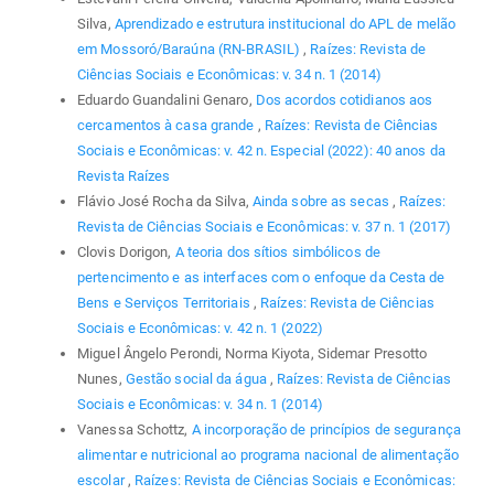
Silva,
Aprendizado e estrutura institucional do APL de melão
em Mossoró/Baraúna (RN-BRASIL)
,
Raízes: Revista de
Ciências Sociais e Econômicas: v. 34 n. 1 (2014)
Eduardo Guandalini Genaro,
Dos acordos cotidianos aos
cercamentos à casa grande
,
Raízes: Revista de Ciências
Sociais e Econômicas: v. 42 n. Especial (2022): 40 anos da
Revista Raízes
Flávio José Rocha da Silva,
Ainda sobre as secas
,
Raízes:
Revista de Ciências Sociais e Econômicas: v. 37 n. 1 (2017)
Clovis Dorigon,
A teoria dos sítios simbólicos de
pertencimento e as interfaces com o enfoque da Cesta de
Bens e Serviços Territoriais
,
Raízes: Revista de Ciências
Sociais e Econômicas: v. 42 n. 1 (2022)
Miguel Ângelo Perondi, Norma Kiyota, Sidemar Presotto
Nunes,
Gestão social da água
,
Raízes: Revista de Ciências
Sociais e Econômicas: v. 34 n. 1 (2014)
Vanessa Schottz,
A incorporação de princípios de segurança
alimentar e nutricional ao programa nacional de alimentação
escolar
,
Raízes: Revista de Ciências Sociais e Econômicas: