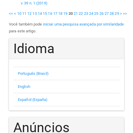
v. 39 n. 1 (2019)
<<
<
10
11
12
13
14
15
16
17
18
19
20
21
22
23
24
25
26
27
28
29
>
>>
Você também pode
iniciar uma pesquisa avançada por similaridade
para este artigo.
Idioma
Português (Brasil)
English
Español (España)
Anúncios