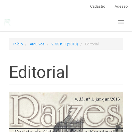
Navegação
Cadastro
Acesso
Principal
Conteúdo
Toggl
principal
naviga
Barra
Lateral
Início
Arquivos
v. 33 n. 1 (2013)
Editorial
Editorial
Barra
lateral
de