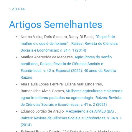
1
2
3
>
>>
Artigos Semelhantes
Norma Vieira, Deis Siqueira, Darcy Di Paolo,
“O que é de
mulher e o que é de homem”
,
Raízes: Revista de Ciências
Sociais e Econômicas: v. 34 n. 1 (2014)
Marilda Aparecida de Menezes,
Agricultores do sertão
paraibano
,
Raízes: Revista de Ciências Sociais e
Econômicas: v. 42 n. Especial (2022): 40 anos da Revista
Raízes
Ana Paula Lopes Ferreira, Liliana Mari Lino Pires,
Ramonildes Alves Gomes,
Mulheres agricultoras e sistemas
agroalimentares pautados na agroecologia
,
Raízes: Revista
de Ciências Sociais e Econômicas: v. 41 n. 2 (2021)
Eduardo Jordão de Araújo,
A experiência da APAEB (BA)
,
Raízes: Revista de Ciências Sociais e Econômicas: v. 34 n. 1
(2014)
Estévani Pereira Oliveira, Valdênia Apolinário, Maria Lussieu