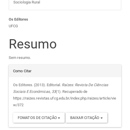
Sociologia Rural
Conteúdo
Os Editores
UFCG
do
Resumo
artigo
Sem resumo.
principal
Detalhes
Como Citar
do
Os Editores. (2013). Editorial.
Raízes: Revista De Ciências
Sociais E Econômicas
,
33
(1). Recuperado de
artigo
https://raizes.revistas.ufcg.edu.br/index.php/raizes/article/vie
w/372
FOMATOS DE CITAÇÃO
BAIXAR CITAÇÃO