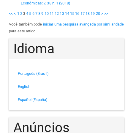
Econômicas: v. 38 n. 1 (2018)
<<
<
1
2
3
4
5
6
7
8
9
10
11
12
13
14
15
16
17
18
19
20
>
>>
Você também pode
iniciar uma pesquisa avançada por similaridade
para este artigo.
Idioma
Português (Brasil)
English
Español (España)
Anúncios