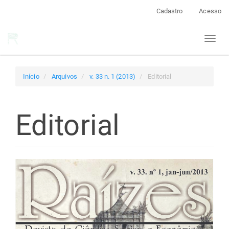
Navegação
Cadastro
Acesso
Principal
Conteúdo
Toggl
principal
naviga
Barra
Lateral
Início
Arquivos
v. 33 n. 1 (2013)
Editorial
Editorial
Barra
lateral
de