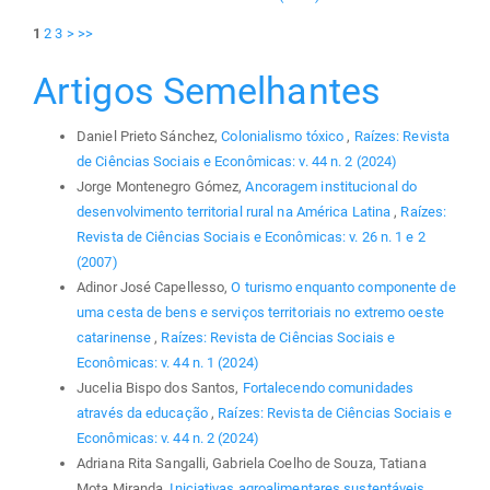
1
2
3
>
>>
Artigos Semelhantes
Daniel Prieto Sánchez,
Colonialismo tóxico
,
Raízes: Revista
de Ciências Sociais e Econômicas: v. 44 n. 2 (2024)
Jorge Montenegro Gómez,
Ancoragem institucional do
desenvolvimento territorial rural na América Latina
,
Raízes:
Revista de Ciências Sociais e Econômicas: v. 26 n. 1 e 2
(2007)
Adinor José Capellesso,
O turismo enquanto componente de
uma cesta de bens e serviços territoriais no extremo oeste
catarinense
,
Raízes: Revista de Ciências Sociais e
Econômicas: v. 44 n. 1 (2024)
Jucelia Bispo dos Santos,
Fortalecendo comunidades
através da educação
,
Raízes: Revista de Ciências Sociais e
Econômicas: v. 44 n. 2 (2024)
Adriana Rita Sangalli, Gabriela Coelho de Souza, Tatiana
Mota Miranda,
Iniciativas agroalimentares sustentáveis
,