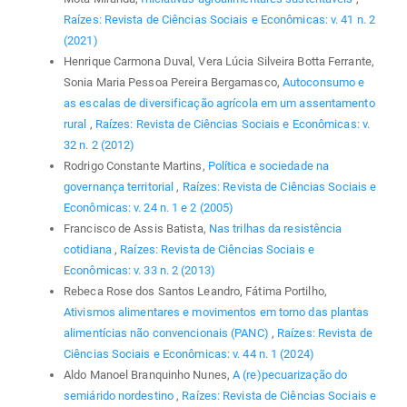
Raízes: Revista de Ciências Sociais e Econômicas: v. 41 n. 2
(2021)
Henrique Carmona Duval, Vera Lúcia Silveira Botta Ferrante,
Sonia Maria Pessoa Pereira Bergamasco,
Autoconsumo e
as escalas de diversificação agrícola em um assentamento
rural
,
Raízes: Revista de Ciências Sociais e Econômicas: v.
32 n. 2 (2012)
Rodrigo Constante Martins,
Política e sociedade na
governança territorial
,
Raízes: Revista de Ciências Sociais e
Econômicas: v. 24 n. 1 e 2 (2005)
Francisco de Assis Batista,
Nas trilhas da resistência
cotidiana
,
Raízes: Revista de Ciências Sociais e
Econômicas: v. 33 n. 2 (2013)
Rebeca Rose dos Santos Leandro, Fátima Portilho,
Ativismos alimentares e movimentos em torno das plantas
alimentícias não convencionais (PANC)
,
Raízes: Revista de
Ciências Sociais e Econômicas: v. 44 n. 1 (2024)
Aldo Manoel Branquinho Nunes,
A (re)pecuarização do
semiárido nordestino
,
Raízes: Revista de Ciências Sociais e