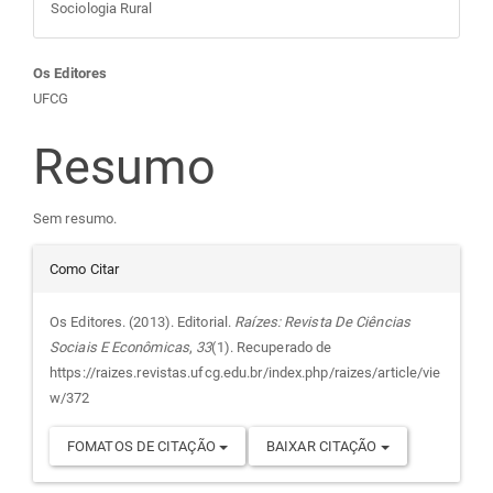
Sociologia Rural
Conteúdo
Os Editores
UFCG
do
Resumo
artigo
Sem resumo.
principal
Detalhes
Como Citar
do
Os Editores. (2013). Editorial.
Raízes: Revista De Ciências
Sociais E Econômicas
,
33
(1). Recuperado de
artigo
https://raizes.revistas.ufcg.edu.br/index.php/raizes/article/vie
w/372
FOMATOS DE CITAÇÃO
BAIXAR CITAÇÃO