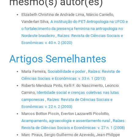
mesmo(s) autor(es)
Elizabeth Christina de Andrade Lima, Márcio Caniello,
Vanderlan Silva,
A instituição do PET-Antropologia na UFCG e
o fortalecimento da presença feminina na antropologia no
Nordeste brasileiro
,
Raízes: Revista de Ciências Sociais e
Econômicas: v. 40 n. 2 (2020)
Artigos Semelhantes
Maria Ferreira,
Sociabilidade e poder
,
Raízes: Revista de
Ciências Sociais e Econômicas: v. 33 n. 1 (2013)
Roberto Mendoza Pinto, Kelli F. do Nascimento, Leoncio
Camino,
Identidade social e crenças coletivas nas lutas
camponesas
,
Raízes: Revista de Ciências Sociais e
Econômicas: v. 22 n. 2 (2003)
Marcos Botton Piccin, Everton Lazzaretti Picolotto,
Acampamento, agroecologia e assentamento rural
,
Raízes:
Revista de Ciências Sociais e Econômicas: v. 27 n. 1 (2008)
Marc Piraux, Sergio Guillermo de Azevedo, Jean-Philippe