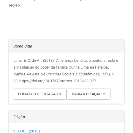
região.
Detalhes
Como Citar
do
Lima, E. C. de A. . (2013). A herança bendita: o poeta, a festa e
a instituição do poder da família Cunha Lima na Paraíba.
artigo
Raízes: Revista De Ciências Sociais E Econômicas
,
33
(1), 9–
33. https://doi.org/10.37370/raizes.2013.v33.377
FOMATOS DE CITAÇÃO
BAIXAR CITAÇÃO
Edição
v. 33 n. 1 (2013)