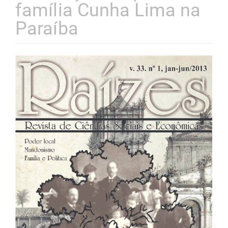
família Cunha Lima na
Paraíba
Barra
lateral
de
artigos