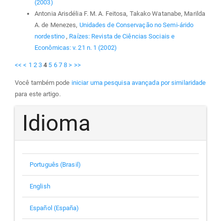
(2003)
Antonia Arisdélia F. M. A. Feitosa, Takako Watanabe, Marilda
A. de Menezes,
Unidades de Conservação no Semi-árido
nordestino
,
Raízes: Revista de Ciências Sociais e
Econômicas: v. 21 n. 1 (2002)
<<
<
1
2
3
4
5
6
7
8
>
>>
Você também pode
iniciar uma pesquisa avançada por similaridade
para este artigo.
Idioma
Português (Brasil)
English
Español (España)