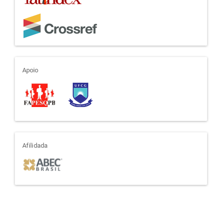
apoio
Apoio
afiliada
Afilidada