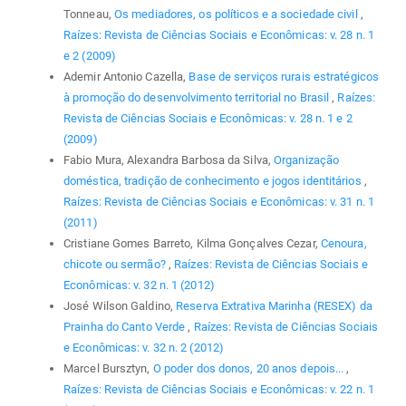
Tonneau,
Os mediadores, os políticos e a sociedade civil
,
Raízes: Revista de Ciências Sociais e Econômicas: v. 28 n. 1
e 2 (2009)
Ademir Antonio Cazella,
Base de serviços rurais estratégicos
à promoção do desenvolvimento territorial no Brasil
,
Raízes:
Revista de Ciências Sociais e Econômicas: v. 28 n. 1 e 2
(2009)
Fabio Mura, Alexandra Barbosa da Silva,
Organização
doméstica, tradição de conhecimento e jogos identitários
,
Raízes: Revista de Ciências Sociais e Econômicas: v. 31 n. 1
(2011)
Cristiane Gomes Barreto, Kilma Gonçalves Cezar,
Cenoura,
chicote ou sermão?
,
Raízes: Revista de Ciências Sociais e
Econômicas: v. 32 n. 1 (2012)
José Wilson Galdino,
Reserva Extrativa Marinha (RESEX) da
Prainha do Canto Verde
,
Raízes: Revista de Ciências Sociais
e Econômicas: v. 32 n. 2 (2012)
Marcel Bursztyn,
O poder dos donos, 20 anos depois...
,
Raízes: Revista de Ciências Sociais e Econômicas: v. 22 n. 1