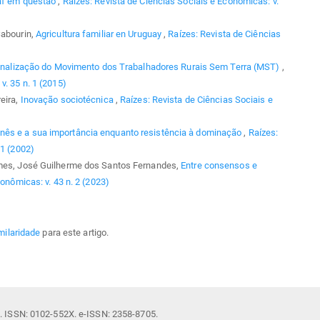
af em questão
,
Raízes: Revista de Ciências Sociais e Econômicas: v.
Sabourin,
Agricultura familiar en Uruguay
,
Raízes: Revista de Ciências
inalização do Movimento dos Trabalhadores Rurais Sem Terra (MST)
,
v. 35 n. 1 (2015)
eira,
Inovação sociotécnica
,
Raízes: Revista de Ciências Sociais e
nês e a sua importância enquanto resistência à dominação
,
Raízes:
 1 (2002)
omes, José Guilherme dos Santos Fernandes,
Entre consensos e
onômicas: v. 43 n. 2 (2023)
milaridade
para este artigo.
il. ISSN: 0102-552X. e-ISSN: 2358-8705.