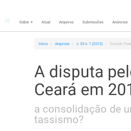
Navegação
Principal
Conteúdo
Sobre
Atual
Arquivos
Submissões
Anúncios
principal
Barra
Lateral
Início
Arquivos
v. 33 n. 1 (2013)
Dossiê: Pode
A disputa pe
Ceará em 20
a consolidação de um
tassismo?