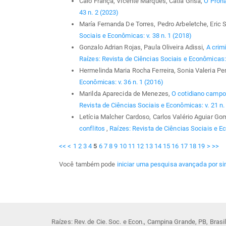
Caio França, Vicente Marques, Catia Grisa,
O Pron
43 n. 2 (2023)
María Fernanda De Torres, Pedro Arbeletche, Eric 
Sociais e Econômicas: v. 38 n. 1 (2018)
Gonzalo Adrian Rojas, Paula Oliveira Adissi,
A crim
Raízes: Revista de Ciências Sociais e Econômicas: 
Hermelinda Maria Rocha Ferreira, Sonia Valeria Per
Econômicas: v. 36 n. 1 (2016)
Marilda Aparecida de Menezes,
O cotidiano campo
Revista de Ciências Sociais e Econômicas: v. 21 n.
Letícia Malcher Cardoso, Carlos Valério Aguiar G
conflitos
,
Raízes: Revista de Ciências Sociais e Ec
<<
<
1
2
3
4
5
6
7
8
9
10
11
12
13
14
15
16
17
18
19
>
>>
Você também pode
iniciar uma pesquisa avançada por si
Raízes: Rev. de Cie. Soc. e Econ., Campina Grande, PB, Bras