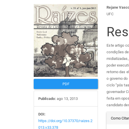
Barra
Con
Rejane Vasco
UFC
lateral
do
Re
de
arti
Este artigo c
artigos
prin
condições de
midiatizadas,
poder executi
retorno das e
o governo do
PDF
ciclo “pós ta
governador C
feita em opos
Publicado:
ago 13, 2013
candidato de
Det
DOI:
Como Cita
https://doi.org/10.37370/raizes.2
013.v33.378