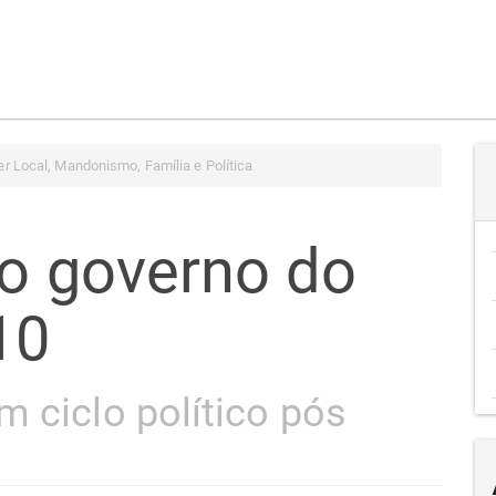
r Local, Mandonismo, Família e Política
lo governo do
10
 ciclo político pós