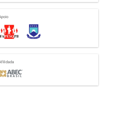
apoio
Apoio
afiliada
Afilidada