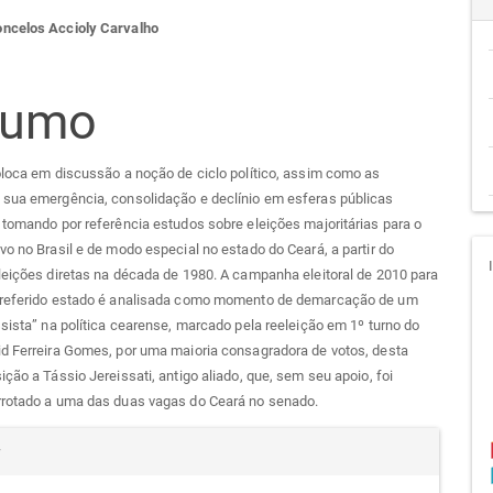
teúdo
ncelos Accioly Carvalho
sumo
go
oloca em discussão a noção de ciclo político, assim como as
cipal
 sua emergência, consolidação e declínio em esferas públicas
 tomando por referência estudos sobre eleições majoritárias para o
vo no Brasil e de modo especial no estado do Ceará, a partir do
leições diretas na década de 1980. A campanha eleitoral de 2010 para
 referido estado é analisada como momento de demarcação de um
ssista” na política cearense, marcado pela reeleição em 1º turno do
id Ferreira Gomes, por uma maioria consagradora de votos, desta
ição a Tássio Jereissati, antigo aliado, que, sem seu apoio, foi
rrotado a uma das duas vagas do Ceará no senado.
alhes
r