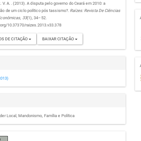
. V. A. . (2013). A disputa pelo governo do Ceará em 2010: a
ão de um ciclo político pós tassismo?.
Raízes: Revista De Ciências
go
 Econômicas
,
33
(1), 34–52.
i.org/10.37370/raizes.2013.v33.378
S DE CITAÇÃO
BAIXAR CITAÇÃO
(2013)
der Local, Mandonismo, Família e Política