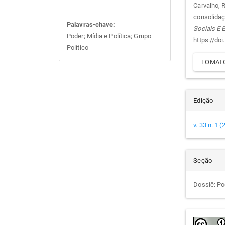
do
Carvalho, R
consolidaç
arti
Palavras-chave:
Sociais E
Poder; Mídia e Política; Grupo
https://do
Político
FOMATO
Edição
v. 33 n. 1 
Seção
Dossiê: Po