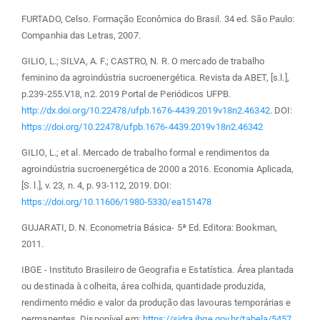
FURTADO, Celso. Formação Econômica do Brasil. 34 ed. São Paulo:
Companhia das Letras, 2007.
GILIO, L.; SILVA, A. F.; CASTRO, N. R. O mercado de trabalho
feminino da agroindústria sucroenergética. Revista da ABET, [s.l.],
p.239-255.V18, n2. 2019 Portal de Periódicos UFPB.
http://dx.doi.org/10.22478/ufpb.1676-4439.2019v18n2.46342
. DOI:
https://doi.org/10.22478/ufpb.1676-4439.2019v18n2.46342
GILIO, L.; et al. Mercado de trabalho formal e rendimentos da
agroindústria sucroenergética de 2000 a 2016. Economia Aplicada,
[S. l.], v. 23, n. 4, p. 93-112, 2019. DOI:
https://doi.org/10.11606/1980-5330/ea151478
GUJARATI, D. N. Econometria Básica- 5ª Ed. Editora: Bookman,
2011.
IBGE - Instituto Brasileiro de Geografia e Estatística. Área plantada
ou destinada à colheita, área colhida, quantidade produzida,
rendimento médio e valor da produção das lavouras temporárias e
permanentes. Disponível em:
https://sidra.ibge.gov.br/tabela/5457
.