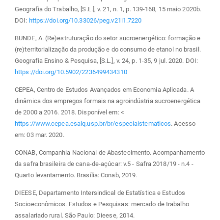
Geografia do Trabalho, [S.L.], v. 21, n. 1, p. 139-168, 15 maio 2020b.
DOI:
https://doi.org/10.33026/peg.v21i1.7220
BUNDE, A. (Re)estruturação do setor sucroenergético: formação e
(re)territorialização da produção e do consumo de etanol no brasil.
Geografia Ensino & Pesquisa, [S.L.], v. 24, p. 1-35, 9 jul. 2020. DOI:
https://doi.org/10.5902/2236499434310
CEPEA, Centro de Estudos Avançados em Economia Aplicada. A
dinâmica dos empregos formais na agroindústria sucroenergética
de 2000 a 2016. 2018. Disponível em: <
https://www.cepea.esalq.usp.br/br/especiaistematicos
. Acesso
em: 03 mar. 2020.
CONAB, Companhia Nacional de Abastecimento. Acompanhamento
da safra brasileira de cana-de-açúcar: v.5 - Safra 2018/19 - n.4 -
Quarto levantamento. Brasília: Conab, 2019.
DIEESE, Departamento Intersindical de Estatística e Estudos
Socioeconômicos. Estudos e Pesquisas: mercado de trabalho
assalariado rural. São Paulo: Dieese, 2014.