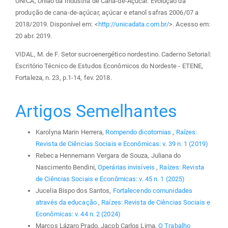
ÚNICA, União da Indústria de Cana-de-Açúcar. Evolução da
produção de cana-de-açúcar, açúcar e etanol safras 2006/07 a
2018/2019. Disponível em: <
http://unicadata.com.br/
>. Acesso em:
20 abr. 2019.
VIDAL, M. de F. Setor sucroenergético nordestino. Caderno Setorial:
Escritório Técnico de Estudos Econômicos do Nordeste - ETENE,
Fortaleza, n. 23, p.1-14, fev. 2018.
Artigos Semelhantes
Karolyna Marin Herrera,
Rompendo dicotomias
,
Raízes:
Revista de Ciências Sociais e Econômicas: v. 39 n. 1 (2019)
Rebeca Hennemann Vergara de Souza, Juliana do
Nascimento Bendini,
Operárias invisíveis
,
Raízes: Revista
de Ciências Sociais e Econômicas: v. 45 n. 1 (2025)
Jucelia Bispo dos Santos,
Fortalecendo comunidades
através da educação
,
Raízes: Revista de Ciências Sociais e
Econômicas: v. 44 n. 2 (2024)
Marcos Lázaro Prado, Jacob Carlos Lima,
O Trabalho