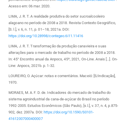
Acesso em: 06 mar. 2020.
LIMA, J. R. T. A realidade produtiva do setor sucroalcooleiro
alagoano no período de 2008 a 2018. Revista Contexto Geográfico,
[S. l.], v. 6, n. 11, p. 01–18, 2021a. DOI:
https://doi.org/10.28998/contegeo.6i11.11416
LIMA, J. R. T. Transformação da produção canavieira e suas
alterações para o mercado de trabalho no período de 2008 a 2018.
In: 45° Encontro anual da Anpocs, 45º, 2021, On-Line. Anais [...]. On-
Line: Anpocs, 2021b. p. 1-32.
LOUREIRO, O. Açúcar: notas e comentários. Maceió: [S/indicação],
1970.
MORAES, M. A. F. D. de. Indicadores do mercado de trabalho do
sistema agroindustrial da cana-de-açúcar do Brasil no período
1992-2005. Estudos Econômicos (São Paulo), [s.l.], v. 37, n. 4, p.875-
902, dez. 2007a. DOI:
https://doi.org/10.1590/S0101-
41612007000400007