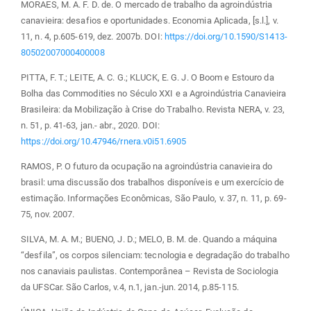
MORAES, M. A. F. D. de. O mercado de trabalho da agroindústria
canavieira: desafios e oportunidades. Economia Aplicada, [s.l.], v.
11, n. 4, p.605-619, dez. 2007b. DOI:
https://doi.org/10.1590/S1413-
80502007000400008
PITTA, F. T.; LEITE, A. C. G.; KLUCK, E. G. J. O Boom e Estouro da
Bolha das Commodities no Século XXI e a Agroindústria Canavieira
Brasileira: da Mobilização à Crise do Trabalho. Revista NERA, v. 23,
n. 51, p. 41-63, jan.- abr., 2020. DOI:
https://doi.org/10.47946/rnera.v0i51.6905
RAMOS, P. O futuro da ocupação na agroindústria canavieira do
brasil: uma discussão dos trabalhos disponíveis e um exercício de
estimação. Informações Econômicas, São Paulo, v. 37, n. 11, p. 69-
75, nov. 2007.
SILVA, M. A. M.; BUENO, J. D.; MELO, B. M. de. Quando a máquina
“desfila”, os corpos silenciam: tecnologia e degradação do trabalho
nos canaviais paulistas. Contemporânea – Revista de Sociologia
da UFSCar. São Carlos, v.4, n.1, jan.-jun. 2014, p.85-115.