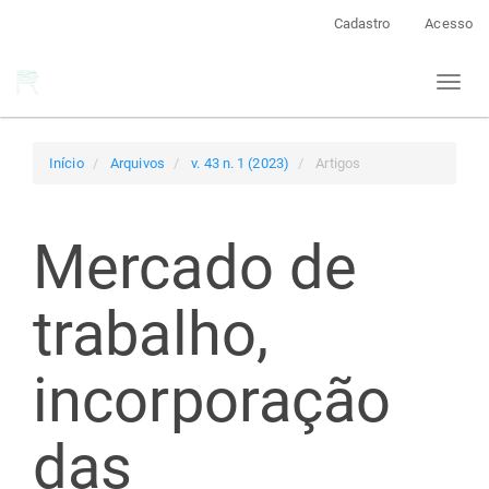
Navegação
Cadastro
Acesso
Principal
Conteúdo
Toggl
principal
naviga
Barra
Lateral
Início
Arquivos
v. 43 n. 1 (2023)
Artigos
Mercado de
trabalho,
incorporação
das