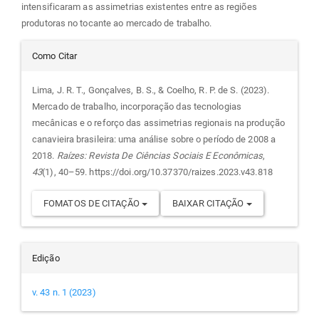
intensificaram as assimetrias existentes entre as regiões
produtoras no tocante ao mercado de trabalho.
Detalhes
Como Citar
do
Lima, J. R. T., Gonçalves, B. S., & Coelho, R. P. de S. (2023).
Mercado de trabalho, incorporação das tecnologias
artigo
mecânicas e o reforço das assimetrias regionais na produção
canavieira brasileira: uma análise sobre o período de 2008 a
2018.
Raízes: Revista De Ciências Sociais E Econômicas
,
43
(1), 40–59. https://doi.org/10.37370/raizes.2023.v43.818
FOMATOS DE CITAÇÃO
BAIXAR CITAÇÃO
Edição
v. 43 n. 1 (2023)