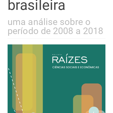
brasileira
uma análise sobre o
período de 2008 a 2018
Barra
lateral
de
artigos