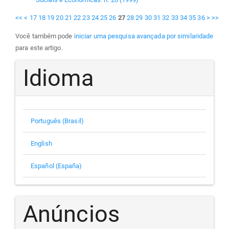
<<
<
17
18
19
20
21
22
23
24
25
26
27
28
29
30
31
32
33
34
35
36
>
>>
Você também pode
iniciar uma pesquisa avançada por similaridade
para este artigo.
Idioma
Português (Brasil)
English
Español (España)
Anúncios