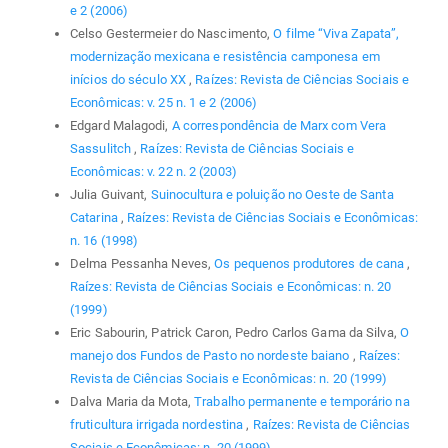
e 2 (2006)
Celso Gestermeier do Nascimento,
O filme “Viva Zapata”,
modernização mexicana e resistência camponesa em
inícios do século XX
,
Raízes: Revista de Ciências Sociais e
Econômicas: v. 25 n. 1 e 2 (2006)
Edgard Malagodi,
A correspondência de Marx com Vera
Sassulitch
,
Raízes: Revista de Ciências Sociais e
Econômicas: v. 22 n. 2 (2003)
Julia Guivant,
Suinocultura e poluição no Oeste de Santa
Catarina
,
Raízes: Revista de Ciências Sociais e Econômicas:
n. 16 (1998)
Delma Pessanha Neves,
Os pequenos produtores de cana
,
Raízes: Revista de Ciências Sociais e Econômicas: n. 20
(1999)
Eric Sabourin, Patrick Caron, Pedro Carlos Gama da Silva,
O
manejo dos Fundos de Pasto no nordeste baiano
,
Raízes:
Revista de Ciências Sociais e Econômicas: n. 20 (1999)
Dalva Maria da Mota,
Trabalho permanente e temporário na
fruticultura irrigada nordestina
,
Raízes: Revista de Ciências
Sociais e Econômicas: n. 20 (1999)