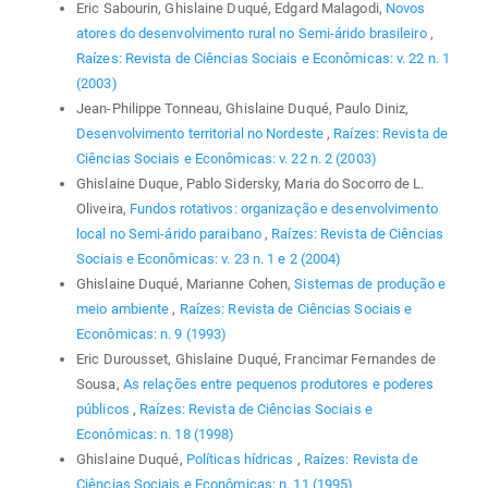
Eric Sabourin, Ghislaine Duqué, Edgard Malagodi,
Novos
atores do desenvolvimento rural no Semi-árido brasileiro
,
Raízes: Revista de Ciências Sociais e Econômicas: v. 22 n. 1
(2003)
Jean-Philippe Tonneau, Ghislaine Duqué, Paulo Diniz,
Desenvolvimento territorial no Nordeste
,
Raízes: Revista de
Ciências Sociais e Econômicas: v. 22 n. 2 (2003)
Ghislaine Duque, Pablo Sidersky, Maria do Socorro de L.
Oliveira,
Fundos rotativos: organização e desenvolvimento
local no Semi-árido paraibano
,
Raízes: Revista de Ciências
Sociais e Econômicas: v. 23 n. 1 e 2 (2004)
Ghislaine Duqué, Marianne Cohen,
Sistemas de produção e
meio ambiente
,
Raízes: Revista de Ciências Sociais e
Econômicas: n. 9 (1993)
Eric Durousset, Ghislaine Duqué, Francimar Fernandes de
Sousa,
As relações entre pequenos produtores e poderes
públicos
,
Raízes: Revista de Ciências Sociais e
Econômicas: n. 18 (1998)
Ghislaine Duqué,
Políticas hídricas
,
Raízes: Revista de
Ciências Sociais e Econômicas: n. 11 (1995)