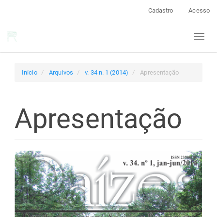
Navegação
Cadastro
Acesso
Principal
Conteúdo
Toggl
principal
naviga
Barra
Lateral
Início
Arquivos
v. 34 n. 1 (2014)
Apresentação
Apresentação
Barra
lateral
de