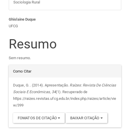
Sociologia Rural
Conteúdo
Ghislaine Duque
UFCG
do
Resumo
artigo
Sem resumo.
principal
Detalhes
Como Citar
do
Duque, G. . (2014). Apresentação.
Raízes: Revista De Ciências
Sociais E Econômicas
,
34
(1). Recuperado de
artigo
https://raizes.revistas.ufcg.edu.br/index.php/raizes/article/vie
w/399
FOMATOS DE CITAÇÃO
BAIXAR CITAÇÃO