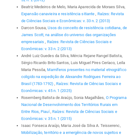
Beatriz Medeiros de Melo, Maria Aparecida de Moraes Silva,
Expansão canavieira e resistência sitiante
,
Raízes: Revista
de Ciências Sociais e Econômicas: v. 33 n. 2 (2013)
Darcon Sousa,
Usos do conceito de resistência cotidiana, de
James Scott, na análise do universo das organizações
empresariais
,
Raízes: Revista de Ciências Sociais e
Econômicas: v. 33 n. 2 (2013)
André Luiz Guedes da Silva, Mércia Rejane Rangel Batista,
Sérgio Ricardo Brito Santos, Luis Miguel Pires Ceríaco, Leila
Maria Pessôa,
Mamíferos presentes no material etnográfico
coligido na expedição de Alexandre Rodrigues Ferreira ao
Brasil (1783-1792)
,
Raízes: Revista de Ciências Sociais e
Econômicas: v. 45 n. 1 (2025)
Rosemberg Batista de Araújo, Sonia Magalhães,
O Programa
Nacional de Desenvolvimento dos Territórios Rurais em
Entre Rios, Piauí
,
Raízes: Revista de Ciências Sociais e
Econômicas: v. 35 n. 1 (2015)
Isaac Fonseca Araújo, Maria José da Silva A. Teisserenc,
Mobilização, território e a emergência de novos sujeitos e