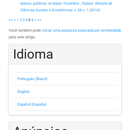
arenas públicas no Baixo Tocantins
,
Raízes: Revista de
Ciências Sociais e Econômicas: v. 36 n. 1 (2016)
<<
<
1
2
3
4
5
6
>
>>
Você também pode
iniciar uma pesquisa avançada por similaridade
para este artigo.
Idioma
Português (Brasil)
English
Español (España)