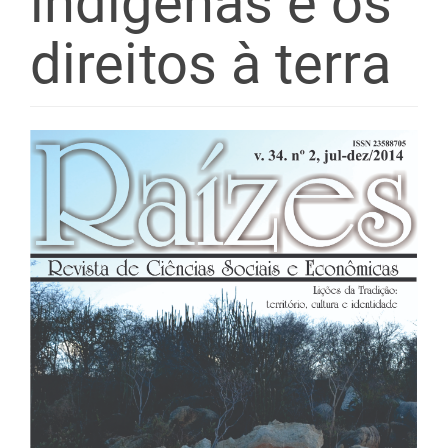
indígenas e os
direitos à terra
Barra
lateral
de
artigos