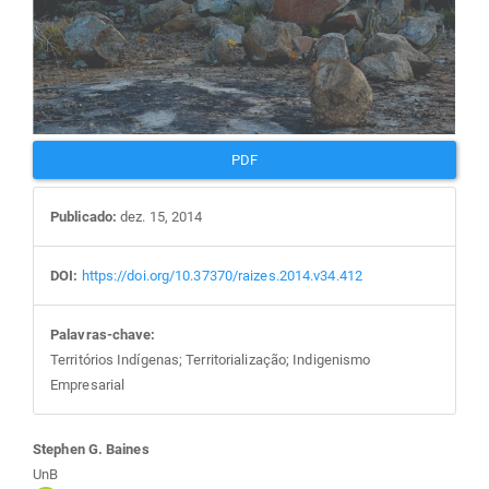
PDF
Publicado:
dez. 15, 2014
DOI:
https://doi.org/10.37370/raizes.2014.v34.412
Palavras-chave:
Territórios Indígenas; Territorialização; Indigenismo
Empresarial
Conteúdo
Stephen G. Baines
UnB