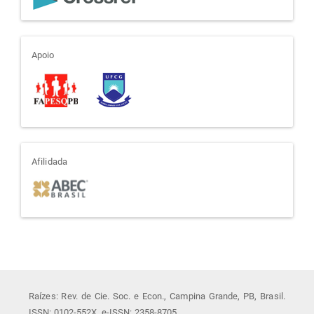
apoio
Apoio
afiliada
Afilidada
Raízes: Rev. de Cie. Soc. e Econ., Campina Grande, PB, Brasil.
ISSN: 0102-552X. e-ISSN: 2358-8705.