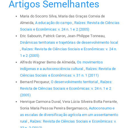
Artigos Semelhantes
Maria do Socorro Silva, Maria das Graças Correia de
Almeida,
A educação do campo
,
Raízes: Revista de Ciências
Sociais e Econômicas: v. 24 n. 1 e 2 (2005)
Eric Sabourin, Patrick Caron, Jean-Philippe Tonneau,
Dinâmicas territoriais e trajetórias de desenvolvimento local
,
Raízes: Revista de Ciências Sociais e Econômicas: v. 24 n.
1 e 2 (2005)
Alfredo Wagner Berno de Almeida,
Os movimentos
indígenas e a autoconsciência cultural
,
Raízes: Revista de
Ciências Sociais e Econômicas: v. 31 n. 1 (2011)
Bernard Pecqueur,
O desenvolvimento territorial
,
Raízes:
Revista de Ciências Sociais e Econômicas: v. 24 n. 1 e 2
(2005)
Henrique Carmona Duval, Vera Lúcia Silveira Botta Ferrante,
Sonia Maria Pessoa Pereira Bergamasco,
Autoconsumo e
as escalas de diversificação agrícola em um assentamento
rural
,
Raízes: Revista de Ciências Sociais e Econômicas: v.
32 n. 2 (2012)