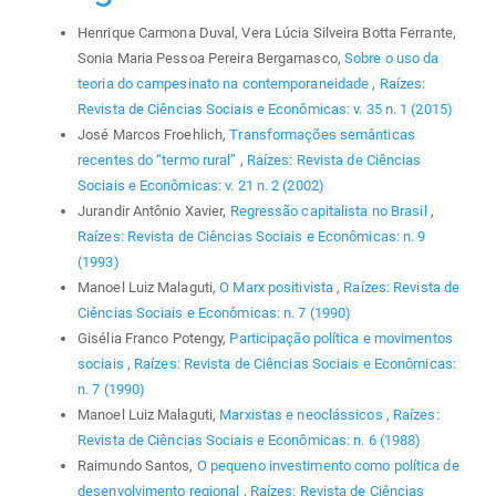
Henrique Carmona Duval, Vera Lúcia Silveira Botta Ferrante,
Sonia Maria Pessoa Pereira Bergamasco,
Sobre o uso da
teoria do campesinato na contemporaneidade
,
Raízes:
Revista de Ciências Sociais e Econômicas: v. 35 n. 1 (2015)
José Marcos Froehlich,
Transformações semânticas
recentes do “termo rural”
,
Raízes: Revista de Ciências
Sociais e Econômicas: v. 21 n. 2 (2002)
Jurandir Antônio Xavier,
Regressão capitalista no Brasil
,
Raízes: Revista de Ciências Sociais e Econômicas: n. 9
(1993)
Manoel Luiz Malaguti,
O Marx positivista
,
Raízes: Revista de
Ciências Sociais e Econômicas: n. 7 (1990)
Gisélia Franco Potengy,
Participação política e movimentos
sociais
,
Raízes: Revista de Ciências Sociais e Econômicas:
n. 7 (1990)
Manoel Luiz Malaguti,
Marxistas e neoclássicos
,
Raízes:
Revista de Ciências Sociais e Econômicas: n. 6 (1988)
Raimundo Santos,
O pequeno investimento como política de
desenvolvimento regional
,
Raízes: Revista de Ciências