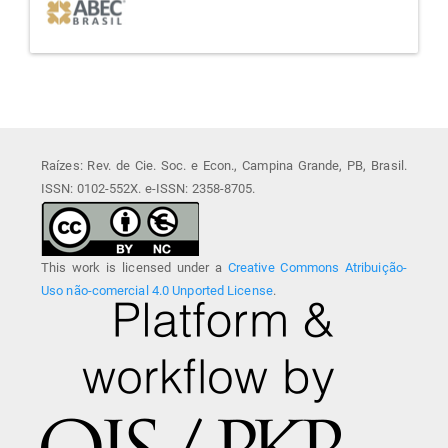
Raízes: Rev. de Cie. Soc. e Econ., Campina Grande, PB, Brasil.
ISSN: 0102-552X. e-ISSN: 2358-8705.
This work is licensed under a
Creative Commons Atribuição-
Uso não-comercial 4.0 Unported License
.