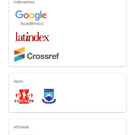
indexadores
Indexadores
apoio
Apoio
afiliada
Afilidada