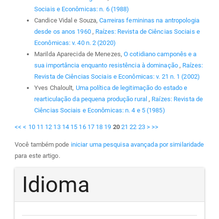
Sociais e Econômicas: n. 6 (1988)
Candice Vidal e Souza,
Carreiras femininas na antropologia
desde os anos 1960
,
Raízes: Revista de Ciências Sociais e
Econômicas: v. 40 n. 2 (2020)
Marilda Aparecida de Menezes,
O cotidiano camponês e a
sua importância enquanto resistência à dominação
,
Raízes:
Revista de Ciências Sociais e Econômicas: v. 21 n. 1 (2002)
Yves Chaloult,
Uma política de legitimação do estado e
rearticulação da pequena produção rural
,
Raízes: Revista de
Ciências Sociais e Econômicas: n. 4 e 5 (1985)
<<
<
10
11
12
13
14
15
16
17
18
19
20
21
22
23
>
>>
Você também pode
iniciar uma pesquisa avançada por similaridade
para este artigo.
Idioma