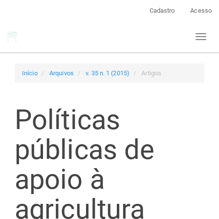
Navegação
Cadastro
Acesso
Principal
Conteúdo
Toggl
principal
naviga
Barra
Lateral
Início
Arquivos
v. 35 n. 1 (2015)
Artigos
Políticas
públicas de
apoio à
agricultura