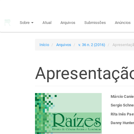
Navegação
Principal
Conteúdo
Sobre
Atual
Arquivos
Submissões
Anúncios
principal
Barra
Lateral
Início
Arquivos
v. 36 n. 2 (2016)
Apresentaç
Apresentaçã
Barra
Con
Márcio Canie
Sergio Schne
lateral
do
Rita Inês Pae
Danny Hunte
de
arti