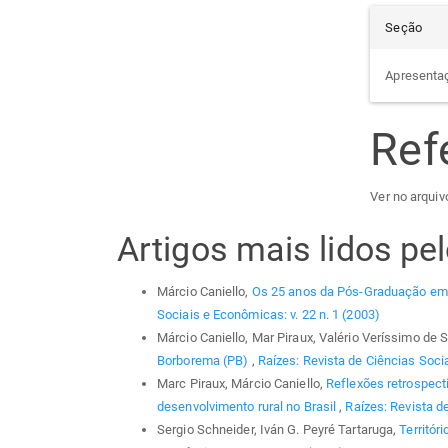
Seção
Apresenta
Ref
Ver no arquiv
Artigos mais lidos p
Márcio Caniello,
Os 25 anos da Pós-Graduação em
Sociais e Econômicas: v. 22 n. 1 (2003)
Márcio Caniello, Mar Piraux, Valério Veríssimo de
Borborema (PB)
,
Raízes: Revista de Ciências Socia
Marc Piraux, Márcio Caniello,
Reflexões retrospecti
desenvolvimento rural no Brasil
,
Raízes: Revista d
Sergio Schneider, Iván G. Peyré Tartaruga,
Territór