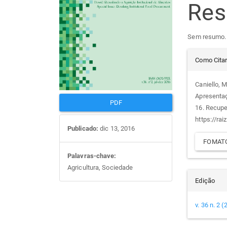
Re
artigos
prin
Sem resumo.
Det
Como Cita
do
Caniello, M.
Apresenta
arti
PDF
16. Recup
https://rai
Publicado:
dic 13, 2016
FOMATO
Palavras-chave:
Agricultura, Sociedade
Edição
v. 36 n. 2 