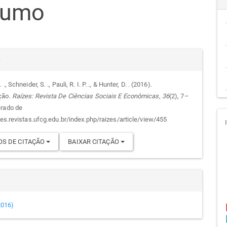
sumo
cipal
alhes
r
 ., Schneider, S. ., Pauli, R. I. P. ., & Hunter, D. . (2016).
ção.
Raízes: Revista De Ciências Sociais E Econômicas
,
36
(2), 7–
go
erado de
zes.revistas.ufcg.edu.br/index.php/raizes/article/view/455
S DE CITAÇÃO
BAIXAR CITAÇÃO
(2016)