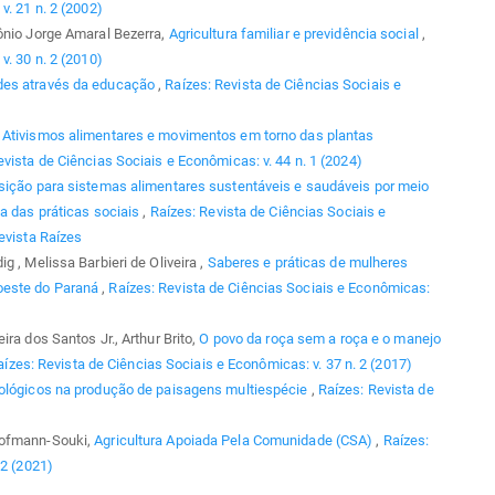
v. 21 n. 2 (2002)
ônio Jorge Amaral Bezerra,
Agricultura familiar e previdência social
,
v. 30 n. 2 (2010)
des através da educação
,
Raízes: Revista de Ciências Sociais e
,
Ativismos alimentares e movimentos em torno das plantas
evista de Ciências Sociais e Econômicas: v. 44 n. 1 (2024)
nsição para sistemas alimentares sustentáveis e saudáveis por meio
ca das práticas sociais
,
Raízes: Revista de Ciências Sociais e
evista Raízes
 , Melissa Barbieri de Oliveira ,
Saberes e práticas de mulheres
oeste do Paraná
,
Raízes: Revista de Ciências Sociais e Econômicas:
ra dos Santos Jr., Arthur Brito,
O povo da roça sem a roça e o manejo
aízes: Revista de Ciências Sociais e Econômicas: v. 37 n. 2 (2017)
tológicos na produção de paisagens multiespécie
,
Raízes: Revista de
Hofmann-Souki,
Agricultura Apoiada Pela Comunidade (CSA)
,
Raízes:
 2 (2021)