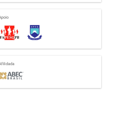
apoio
Apoio
afiliada
Afilidada