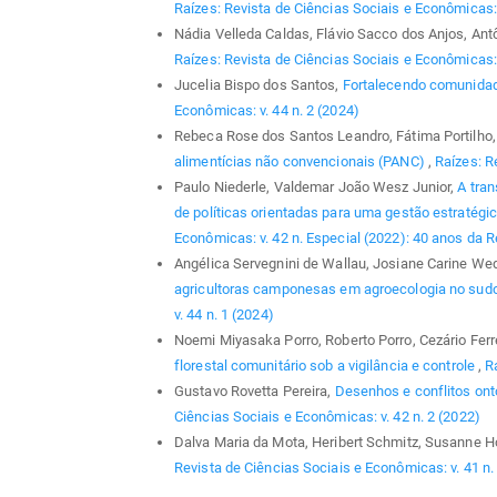
Raízes: Revista de Ciências Sociais e Econômicas: 
Nádia Velleda Caldas, Flávio Sacco dos Anjos, Ant
Raízes: Revista de Ciências Sociais e Econômicas: 
Jucelia Bispo dos Santos,
Fortalecendo comunida
Econômicas: v. 44 n. 2 (2024)
Rebeca Rose dos Santos Leandro, Fátima Portilho
alimentícias não convencionais (PANC)
,
Raízes: R
Paulo Niederle, Valdemar João Wesz Junior,
A tra
de políticas orientadas para uma gestão estratégi
Econômicas: v. 42 n. Especial (2022): 40 anos da R
Angélica Servegnini de Wallau, Josiane Carine Wedig
agricultoras camponesas em agroecologia no sud
v. 44 n. 1 (2024)
Noemi Miyasaka Porro, Roberto Porro, Cezário Ferrei
florestal comunitário sob a vigilância e controle
,
R
Gustavo Rovetta Pereira,
Desenhos e conflitos on
Ciências Sociais e Econômicas: v. 42 n. 2 (2022)
Dalva Maria da Mota, Heribert Schmitz, Susanne 
Revista de Ciências Sociais e Econômicas: v. 41 n.