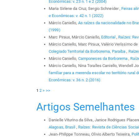
Econômicas: v. 23 n. 1 e 2 (2004)
Maria Sirlene da Cruz, Sergio Schneider ,
Feiras al
e Econômicas: v. 42 n. 1 (2022)
Márcio Caniello,
As raízes da nacionalidade no Bras
(1999)
Marc Piraux, Márcio Caniello,
Editorial
,
Raízes: Rev
Márcio Caniello, Marc Piraux, Valério Veríssimo d
Colegiado Territorial da Borborema, Paraíba
,
Raízes
Márcio Caniello,
Camponeses da Borborema
,
Raíz
Márcio Caniello, Nina Toralles Caniello, Wendell J
familiar para a merenda escolar no território rural
Econômicas: v. 36 n. 2 (2016)
1
2
>
>>
Artigos Semelhantes
Danielle Viturino da Silva, Janice Rodrigues Place
Alagoas, Brasil
,
Raízes: Revista de Ciências Sociai
Jean-Philippe Tonneau, Olivio Alberto Teixeira,
Polí