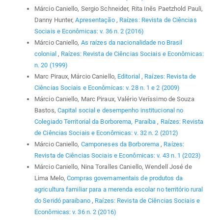
Márcio Caniello, Sergio Schneider, Rita Inês Paetzhold Pauli,
Danny Hunter,
Apresentação
,
Raízes: Revista de Ciências
Sociais e Econômicas: v. 36 n. 2 (2016)
Márcio Caniello,
As raízes da nacionalidade no Brasil
colonial
,
Raízes: Revista de Ciências Sociais e Econômicas:
n. 20 (1999)
Marc Piraux, Márcio Caniello,
Editorial
,
Raízes: Revista de
Ciências Sociais e Econômicas: v. 28 n. 1 e 2 (2009)
Márcio Caniello, Marc Piraux, Valério Veríssimo de Souza
Bastos,
Capital social e desempenho institucional no
Colegiado Territorial da Borborema, Paraíba
,
Raízes: Revista
de Ciências Sociais e Econômicas: v. 32 n. 2 (2012)
Márcio Caniello,
Camponeses da Borborema
,
Raízes:
Revista de Ciências Sociais e Econômicas: v. 43 n. 1 (2023)
Márcio Caniello, Nina Toralles Caniello, Wendell José de
Lima Melo,
Compras governamentais de produtos da
agricultura familiar para a merenda escolar no território rural
do Seridó paraibano
,
Raízes: Revista de Ciências Sociais e
Econômicas: v. 36 n. 2 (2016)