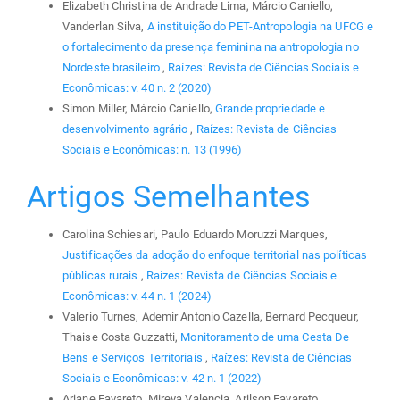
Elizabeth Christina de Andrade Lima, Márcio Caniello,
Vanderlan Silva,
A instituição do PET-Antropologia na UFCG e
o fortalecimento da presença feminina na antropologia no
Nordeste brasileiro
,
Raízes: Revista de Ciências Sociais e
Econômicas: v. 40 n. 2 (2020)
Simon Miller, Márcio Caniello,
Grande propriedade e
desenvolvimento agrário
,
Raízes: Revista de Ciências
Sociais e Econômicas: n. 13 (1996)
Artigos Semelhantes
Carolina Schiesari, Paulo Eduardo Moruzzi Marques,
Justificações da adoção do enfoque territorial nas políticas
públicas rurais
,
Raízes: Revista de Ciências Sociais e
Econômicas: v. 44 n. 1 (2024)
Valerio Turnes, Ademir Antonio Cazella, Bernard Pecqueur,
Thaise Costa Guzzatti,
Monitoramento de uma Cesta De
Bens e Serviços Territoriais
,
Raízes: Revista de Ciências
Sociais e Econômicas: v. 42 n. 1 (2022)
Ariane Favareto, Mireya Valencia, Arilson Favareto,