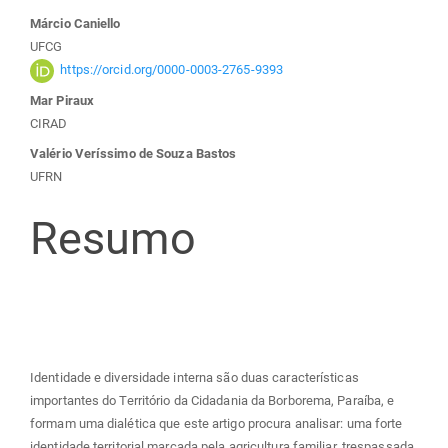
Conteúdo
Márcio Caniello
UFCG
do
https://orcid.org/0000-0003-2765-9393
Mar Piraux
artigo
CIRAD
Valério Veríssimo de Souza Bastos
principal
UFRN
Resumo
Identidade e diversidade interna são duas características
importantes do Território da Cidadania da Borborema, Paraíba, e
formam uma dialética que este artigo procura analisar: uma forte
identidade territorial marcada pela agricultura familiar, trespassada