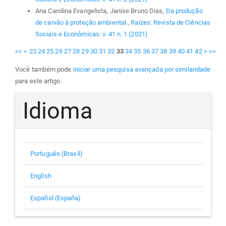
Ana Carolina Evangelista, Janise Bruno Dias,
Da produção
de carvão à proteção ambiental
,
Raízes: Revista de Ciências
Sociais e Econômicas: v. 41 n. 1 (2021)
<<
<
23
24
25
26
27
28
29
30
31
32
33
34
35
36
37
38
39
40
41
42
>
>>
Você também pode
iniciar uma pesquisa avançada por similaridade
para este artigo.
Idioma
Português (Brasil)
English
Español (España)