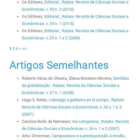
Os Editores,
Editorial
,
Raízes: Revista de Ciências Sociais e
Econômicas: v. 30 n. 2 (2010)
Os Editores,
Editorial
,
Raízes: Revista de Ciências Sociais e
Econômicas: v. 35 n. 1 (2015)
Os Editores,
Editorial
,
Raízes: Revista de Ciências Sociais e
Econômicas: v. 25 n. 1 e 2 (2006)
1
2
3
>
>>
Artigos Semelhantes
Roberto Véras de Oliveira, Eliana Monteiro Moreira,
Sentidos
da globalização
,
Raízes: Revista de Ciências Sociais e
Econômicas: v. 27 n. 1 (2008)
Hugo E. Ratier,
Liderazgo y gobierno en el campo
,
Raízes:
Revista de Ciências Sociais e Econômicas: v. 26 n. 1 e 2
(2007)
Carolina Burle de Niemeyer,
Via campesina
,
Raízes: Revista
de Ciências Sociais e Econômicas: v. 26 n. 1 e 2 (2007)
Artur Zimerman,
Camponeses e a predisposição à revolta
,