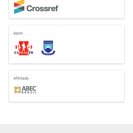
apoio
Apoio
afiliada
Afilidada