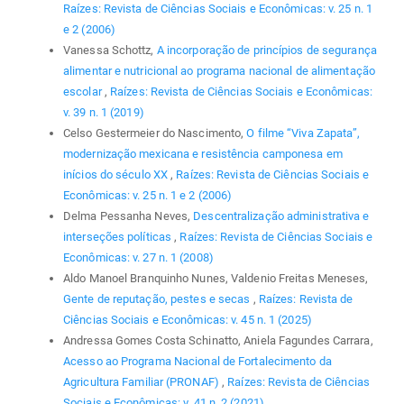
Raízes: Revista de Ciências Sociais e Econômicas: v. 25 n. 1
e 2 (2006)
Vanessa Schottz,
A incorporação de princípios de segurança
alimentar e nutricional ao programa nacional de alimentação
escolar
,
Raízes: Revista de Ciências Sociais e Econômicas:
v. 39 n. 1 (2019)
Celso Gestermeier do Nascimento,
O filme “Viva Zapata”,
modernização mexicana e resistência camponesa em
inícios do século XX
,
Raízes: Revista de Ciências Sociais e
Econômicas: v. 25 n. 1 e 2 (2006)
Delma Pessanha Neves,
Descentralização administrativa e
interseções políticas
,
Raízes: Revista de Ciências Sociais e
Econômicas: v. 27 n. 1 (2008)
Aldo Manoel Branquinho Nunes, Valdenio Freitas Meneses,
Gente de reputação, pestes e secas
,
Raízes: Revista de
Ciências Sociais e Econômicas: v. 45 n. 1 (2025)
Andressa Gomes Costa Schinatto, Aniela Fagundes Carrara,
Acesso ao Programa Nacional de Fortalecimento da
Agricultura Familiar (PRONAF)
,
Raízes: Revista de Ciências
Sociais e Econômicas: v. 41 n. 2 (2021)