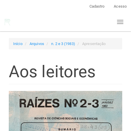
Navegação
Cadastro
Acesso
Principal
Conteúdo
Toggl
principal
naviga
Barra
Lateral
Início
Arquivos
n. 2 e 3 (1983)
Apresentação
Aos leitores
Barra
lateral
de