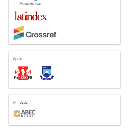
apoio
Apoio
afiliada
Afilidada