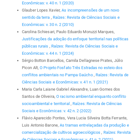
Econômicas: v. 40 n. 1 (2020)
Glauber Lopes Xavier,
As incompreensões de um novo
sentido da terra
,
Raízes: Revista de Ciências Sociais e
Econômicas: v. 30 n. 2 (2010)
Carolina Schiesari, Paulo Eduardo Moruzzi Marques,
Justificações da adoção do enfoque territorial nas políticas
públicas rurais
,
Raízes: Revista de Ciências Sociais e
Econômicas: v. 44 n. 1 (2024)
Sérgio Botton Barcellos, Camila Dellagnese Prates, Júlio
Picon Alt,
O Projeto Fosfato Três Estradas no esteio dos
conflitos ambientais no Pampa Gaúcho
,
Raízes: Revista de
Ciências Sociais e Econômicas: v. 41 n. 1 (2021)
Maria Carla Laiane Gabriel Alexandre, Luan Gomes dos
Santos de Oliveira,
O racismo ambiental enquanto conflito
socioambiental e territorial
,
Raízes: Revista de Ciências
Sociais e Econômicas: v. 42 n. 2 (2022)
Flávio Aparecido Pontes, Vera Lucia Silveira Botta Ferrante,
Luis Antonio Barone,
As tramas entrelaçadas da produção e
comercialização de cultivos agroecológicos
,
Raízes: Revista
de Ciências Sociais e Econômicas: v. 41 n. 2 (2021)