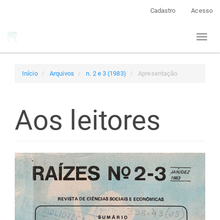
Navegação
Cadastro
Acesso
Principal
Conteúdo
Toggl
principal
naviga
Barra
Lateral
Início
Arquivos
n. 2 e 3 (1983)
Apresentação
Aos leitores
Barra
lateral
de