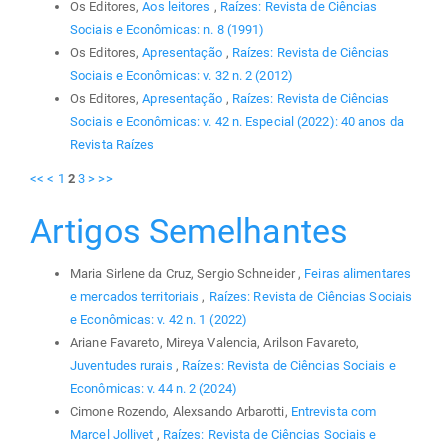
Os Editores,
Aos leitores
,
Raízes: Revista de Ciências
Sociais e Econômicas: n. 8 (1991)
Os Editores,
Apresentação
,
Raízes: Revista de Ciências
Sociais e Econômicas: v. 32 n. 2 (2012)
Os Editores,
Apresentação
,
Raízes: Revista de Ciências
Sociais e Econômicas: v. 42 n. Especial (2022): 40 anos da
Revista Raízes
<<
<
1
2
3
>
>>
Artigos Semelhantes
Maria Sirlene da Cruz, Sergio Schneider ,
Feiras alimentares
e mercados territoriais
,
Raízes: Revista de Ciências Sociais
e Econômicas: v. 42 n. 1 (2022)
Ariane Favareto, Mireya Valencia, Arilson Favareto,
Juventudes rurais
,
Raízes: Revista de Ciências Sociais e
Econômicas: v. 44 n. 2 (2024)
Cimone Rozendo, Alexsando Arbarotti,
Entrevista com
Marcel Jollivet
,
Raízes: Revista de Ciências Sociais e