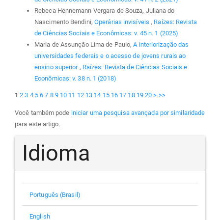
Rebeca Hennemann Vergara de Souza, Juliana do
Nascimento Bendini,
Operárias invisíveis
,
Raízes: Revista
de Ciências Sociais e Econômicas: v. 45 n. 1 (2025)
Maria de Assunção Lima de Paulo,
A interiorização das
universidades federais e o acesso de jovens rurais ao
ensino superior
,
Raízes: Revista de Ciências Sociais e
Econômicas: v. 38 n. 1 (2018)
1
2
3
4
5
6
7
8
9
10
11
12
13
14
15
16
17
18
19
20
>
>>
Você também pode
iniciar uma pesquisa avançada por similaridade
para este artigo.
Idioma
Português (Brasil)
English