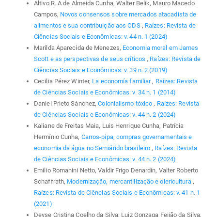
Altivo R. A de Almeida Cunha, Walter Belik, Mauro Macedo
Campos,
Novos consensos sobre mercados atacadista de
alimentos e sua contribuição aos ODS
,
Raízes: Revista de
Ciências Sociais e Econômicas: v. 44 n. 1 (2024)
Marilda Aparecida de Menezes,
Economia moral em James
Scott e as perspectivas de seus críticos
,
Raízes: Revista de
Ciências Sociais e Econômicas: v. 39 n. 2 (2019)
Cecilia Pérez Winter,
La economía familiar
,
Raízes: Revista
de Ciências Sociais e Econômicas: v. 34 n. 1 (2014)
Daniel Prieto Sánchez,
Colonialismo tóxico
,
Raízes: Revista
de Ciências Sociais e Econômicas: v. 44 n. 2 (2024)
Kaliane de Freitas Maia, Luis Henrique Cunha, Patrícia
Hermínio Cunha,
Carros-pipa, compras governamentais e
economia da água no Semiárido brasileiro
,
Raízes: Revista
de Ciências Sociais e Econômicas: v. 44 n. 2 (2024)
Emilio Romanini Netto, Valdir Frigo Denardin, Valter Roberto
Schaffrath,
Modernização, mercantilização e olericultura
,
Raízes: Revista de Ciências Sociais e Econômicas: v. 41 n. 1
(2021)
Deyse Cristina Coelho da Silva, Luiz Gonzaga Feijão da Silva,