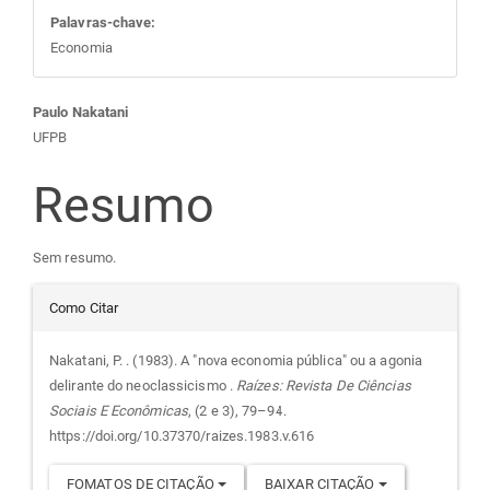
Palavras-chave:
Economia
Conteúdo
Paulo Nakatani
UFPB
do
Resumo
artigo
Sem resumo.
principal
Detalhes
Como Citar
do
Nakatani, P. . (1983). A "nova economia pública" ou a agonia
delirante do neoclassicismo .
Raízes: Revista De Ciências
artigo
Sociais E Econômicas
, (2 e 3), 79–94.
https://doi.org/10.37370/raizes.1983.v.616
FOMATOS DE CITAÇÃO
BAIXAR CITAÇÃO