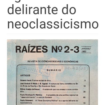
delirante do
neoclassicismo
Barra
lateral
de
artigos