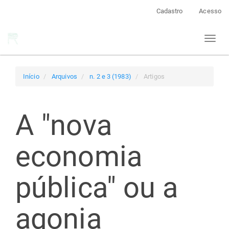
Navegação
Cadastro
Acesso
Principal
Conteúdo
Toggl
principal
naviga
Barra
Lateral
Início
Arquivos
n. 2 e 3 (1983)
Artigos
A "nova
economia
pública" ou a
agonia