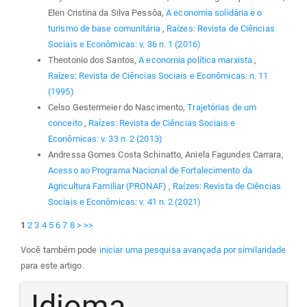
Elen Cristina da Silva Pessôa,
A economia solidária e o
turismo de base comunitária
,
Raízes: Revista de Ciências
Sociais e Econômicas: v. 36 n. 1 (2016)
Theotonio dos Santos,
A economia política marxista
,
Raízes: Revista de Ciências Sociais e Econômicas: n. 11
(1995)
Celso Gestermeier do Nascimento,
Trajetórias de um
conceito
,
Raízes: Revista de Ciências Sociais e
Econômicas: v. 33 n. 2 (2013)
Andressa Gomes Costa Schinatto, Aniela Fagundes Carrara,
Acesso ao Programa Nacional de Fortalecimento da
Agricultura Familiar (PRONAF)
,
Raízes: Revista de Ciências
Sociais e Econômicas: v. 41 n. 2 (2021)
1
2
3
4
5
6
7
8
>
>>
Você também pode
iniciar uma pesquisa avançada por similaridade
para este artigo.
Idioma