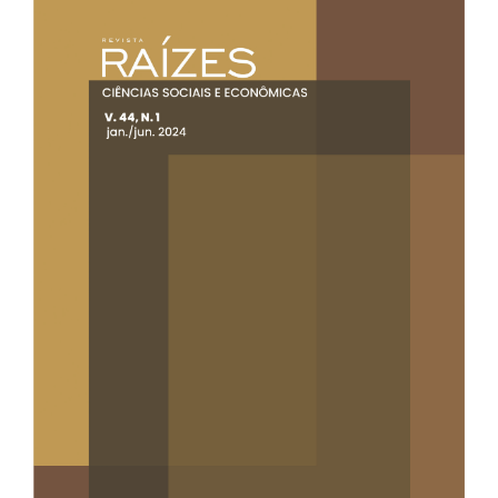
Barra
lateral
de
artigos