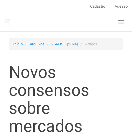
Navegação
Cadastro
Acesso
Principal
Conteúdo
Toggl
principal
naviga
Barra
Lateral
Início
Arquivos
v. 44 n. 1 (2024)
Artigos
Novos
consensos
sobre
mercados