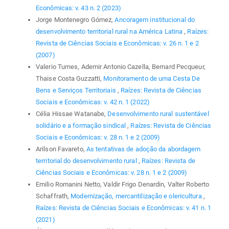
Econômicas: v. 43 n. 2 (2023)
Jorge Montenegro Gómez,
Ancoragem institucional do
desenvolvimento territorial rural na América Latina
,
Raízes:
Revista de Ciências Sociais e Econômicas: v. 26 n. 1 e 2
(2007)
Valerio Turnes, Ademir Antonio Cazella, Bernard Pecqueur,
Thaise Costa Guzzatti,
Monitoramento de uma Cesta De
Bens e Serviços Territoriais
,
Raízes: Revista de Ciências
Sociais e Econômicas: v. 42 n. 1 (2022)
Célia Hissae Watanabe,
Desenvolvimento rural sustentável
solidário e a formação sindical
,
Raízes: Revista de Ciências
Sociais e Econômicas: v. 28 n. 1 e 2 (2009)
Arilson Favareto,
As tentativas de adoção da abordagem
territorial do desenvolvimento rural
,
Raízes: Revista de
Ciências Sociais e Econômicas: v. 28 n. 1 e 2 (2009)
Emilio Romanini Netto, Valdir Frigo Denardin, Valter Roberto
Schaffrath,
Modernização, mercantilização e olericultura
,
Raízes: Revista de Ciências Sociais e Econômicas: v. 41 n. 1
(2021)