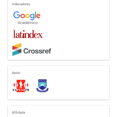
indexadores
Indexadores
apoio
Apoio
afiliada
Afilidada