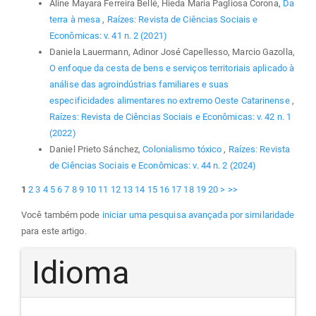
Áline Mayara Ferreira Bellé, Hieda Maria Pagliosa Corona,
Da
terra à mesa
,
Raízes: Revista de Ciências Sociais e
Econômicas: v. 41 n. 2 (2021)
Daniela Lauermann, Adinor José Capellesso, Marcio Gazolla,
O enfoque da cesta de bens e serviços territoriais aplicado à
análise das agroindústrias familiares e suas
especificidades alimentares no extremo Oeste Catarinense
,
Raízes: Revista de Ciências Sociais e Econômicas: v. 42 n. 1
(2022)
Daniel Prieto Sánchez,
Colonialismo tóxico
,
Raízes: Revista
de Ciências Sociais e Econômicas: v. 44 n. 2 (2024)
1
2
3
4
5
6
7
8
9
10
11
12
13
14
15
16
17
18
19
20
>
>>
Você também pode
iniciar uma pesquisa avançada por similaridade
para este artigo.
Idioma