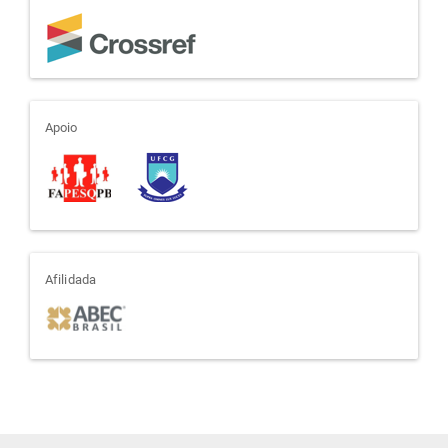
apoio
Apoio
afiliada
Afilidada