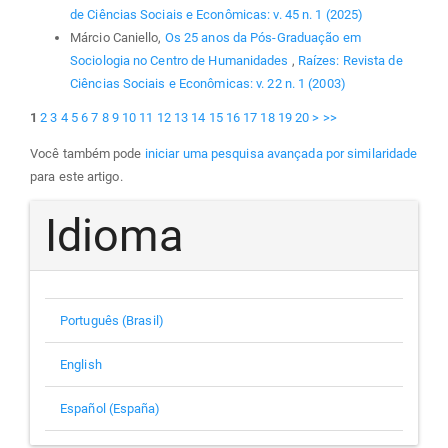
de Ciências Sociais e Econômicas: v. 45 n. 1 (2025)
Márcio Caniello,
Os 25 anos da Pós-Graduação em
Sociologia no Centro de Humanidades
,
Raízes: Revista de
Ciências Sociais e Econômicas: v. 22 n. 1 (2003)
1
2
3
4
5
6
7
8
9
10
11
12
13
14
15
16
17
18
19
20
>
>>
Você também pode
iniciar uma pesquisa avançada por similaridade
para este artigo.
Idioma
Português (Brasil)
English
Español (España)