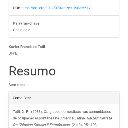
DOI:
https://doi.org/10.37370/raizes.1983.v.617
Palavras-chave:
Sociologia
Conteúdo
Xavier Francisco Totti
UFPB
do
Resumo
artigo
Sem resumo.
principal
Detalhes
Como Citar
do
Totti, X. F. . (1983). Os grupos domésticos nas comunidades
de ocupação espontânea na América Latina.
Raízes: Revista
artigo
De Ciências Sociais E Econômicas
, (2 e 3), 95–108.