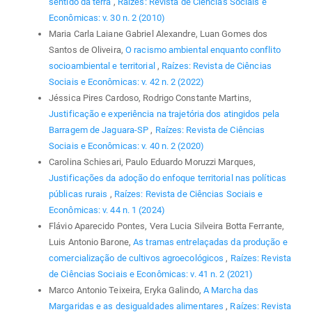
sentido da terra
,
Raízes: Revista de Ciências Sociais e
Econômicas: v. 30 n. 2 (2010)
Maria Carla Laiane Gabriel Alexandre, Luan Gomes dos
Santos de Oliveira,
O racismo ambiental enquanto conflito
socioambiental e territorial
,
Raízes: Revista de Ciências
Sociais e Econômicas: v. 42 n. 2 (2022)
Jéssica Pires Cardoso, Rodrigo Constante Martins,
Justificação e experiência na trajetória dos atingidos pela
Barragem de Jaguara-SP
,
Raízes: Revista de Ciências
Sociais e Econômicas: v. 40 n. 2 (2020)
Carolina Schiesari, Paulo Eduardo Moruzzi Marques,
Justificações da adoção do enfoque territorial nas políticas
públicas rurais
,
Raízes: Revista de Ciências Sociais e
Econômicas: v. 44 n. 1 (2024)
Flávio Aparecido Pontes, Vera Lucia Silveira Botta Ferrante,
Luis Antonio Barone,
As tramas entrelaçadas da produção e
comercialização de cultivos agroecológicos
,
Raízes: Revista
de Ciências Sociais e Econômicas: v. 41 n. 2 (2021)
Marco Antonio Teixeira, Eryka Galindo,
A Marcha das
Margaridas e as desigualdades alimentares
,
Raízes: Revista