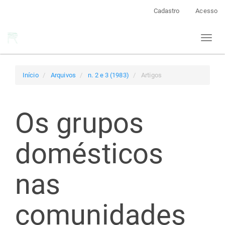
Navegação
Cadastro
Acesso
Principal
Conteúdo
Toggl
principal
naviga
Barra
Lateral
Início
Arquivos
n. 2 e 3 (1983)
Artigos
Os grupos
domésticos
nas
comunidades