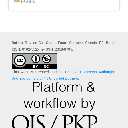
Raízes: Rev. de Cie. Soc. e Econ., Campina Grande, PB, Brasil.
ISSN: 0102-552X. e-ISSN: 2358-8705.
This work is licensed under a
Creative Commons Atribuição-
Uso não-comercial 4.0 Unported License
.