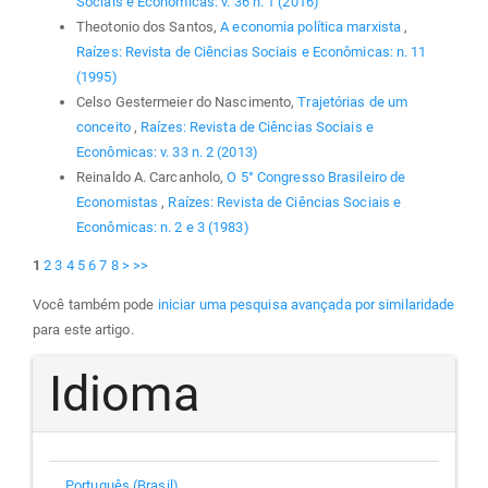
Sociais e Econômicas: v. 36 n. 1 (2016)
Theotonio dos Santos,
A economia política marxista
,
Raízes: Revista de Ciências Sociais e Econômicas: n. 11
(1995)
Celso Gestermeier do Nascimento,
Trajetórias de um
conceito
,
Raízes: Revista de Ciências Sociais e
Econômicas: v. 33 n. 2 (2013)
Reinaldo A. Carcanholo,
O 5° Congresso Brasileiro de
Economistas
,
Raízes: Revista de Ciências Sociais e
Econômicas: n. 2 e 3 (1983)
1
2
3
4
5
6
7
8
>
>>
Você também pode
iniciar uma pesquisa avançada por similaridade
para este artigo.
Idioma
Português (Brasil)