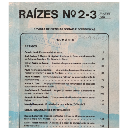
Barra
lateral
de
artigos