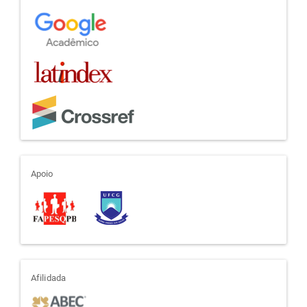
apoio
Apoio
afiliada
Afilidada