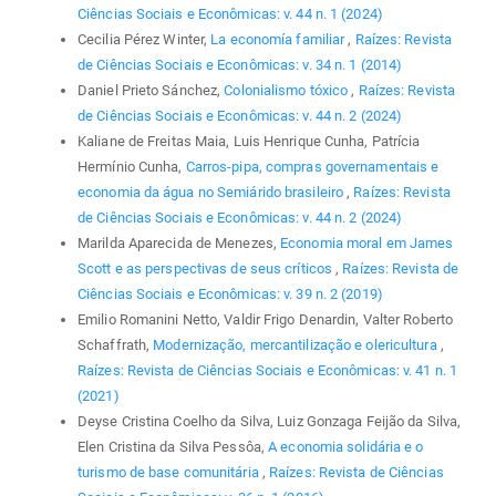
Ciências Sociais e Econômicas: v. 44 n. 1 (2024)
Cecilia Pérez Winter,
La economía familiar
,
Raízes: Revista
de Ciências Sociais e Econômicas: v. 34 n. 1 (2014)
Daniel Prieto Sánchez,
Colonialismo tóxico
,
Raízes: Revista
de Ciências Sociais e Econômicas: v. 44 n. 2 (2024)
Kaliane de Freitas Maia, Luis Henrique Cunha, Patrícia
Hermínio Cunha,
Carros-pipa, compras governamentais e
economia da água no Semiárido brasileiro
,
Raízes: Revista
de Ciências Sociais e Econômicas: v. 44 n. 2 (2024)
Marilda Aparecida de Menezes,
Economia moral em James
Scott e as perspectivas de seus críticos
,
Raízes: Revista de
Ciências Sociais e Econômicas: v. 39 n. 2 (2019)
Emilio Romanini Netto, Valdir Frigo Denardin, Valter Roberto
Schaffrath,
Modernização, mercantilização e olericultura
,
Raízes: Revista de Ciências Sociais e Econômicas: v. 41 n. 1
(2021)
Deyse Cristina Coelho da Silva, Luiz Gonzaga Feijão da Silva,
Elen Cristina da Silva Pessôa,
A economia solidária e o
turismo de base comunitária
,
Raízes: Revista de Ciências