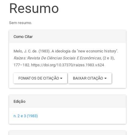
do
Resumo
artigo
Sem resumo.
principal
Detalhes
Como Citar
do
Melo, J. C. de. (1983). A ideologia da "new economic history".
Raízes: Revista De Ciências Sociais E Econômicas
, (2 e 3),
artigo
177–182. https://doi.org/10.37370/raizes.1983.v.624
FOMATOS DE CITAÇÃO
BAIXAR CITAÇÃO
Edição
n. 2 e 3 (1983)