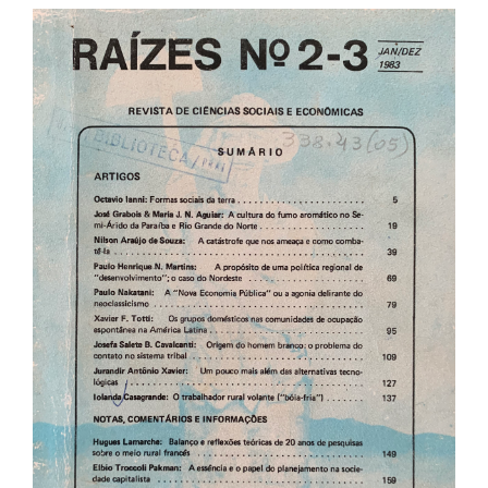
Barra
lateral
de
artigos