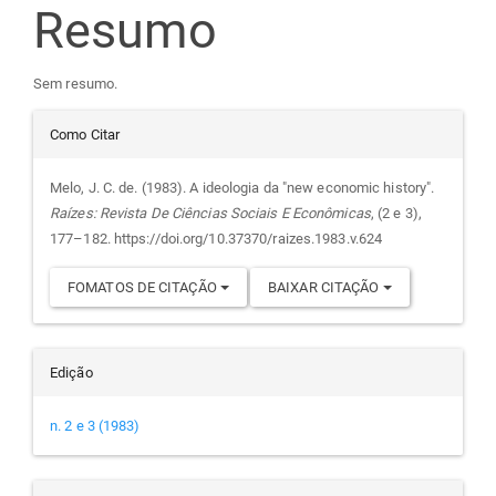
do
Resumo
artigo
Sem resumo.
principal
Detalhes
Como Citar
do
Melo, J. C. de. (1983). A ideologia da "new economic history".
Raízes: Revista De Ciências Sociais E Econômicas
, (2 e 3),
artigo
177–182. https://doi.org/10.37370/raizes.1983.v.624
FOMATOS DE CITAÇÃO
BAIXAR CITAÇÃO
Edição
n. 2 e 3 (1983)