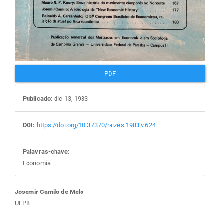
PDF
Publicado:
dic 13, 1983
DOI:
https://doi.org/10.37370/raizes.1983.v.624
Palavras-chave:
Economia
Conteúdo
Josemir Camilo de Melo
UFPB