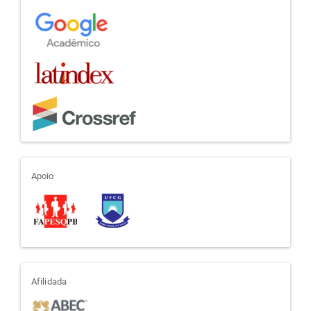
apoio
Apoio
afiliada
Afilidada