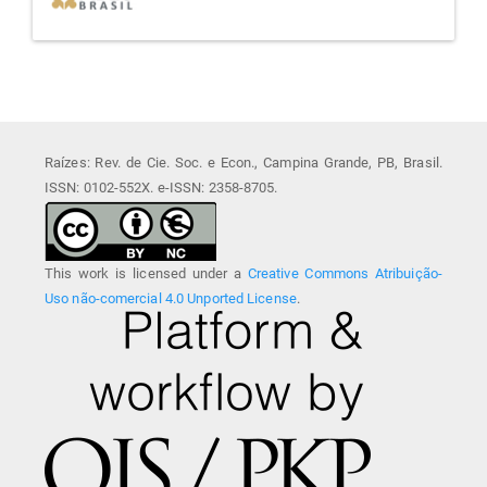
Raízes: Rev. de Cie. Soc. e Econ., Campina Grande, PB, Brasil.
ISSN: 0102-552X. e-ISSN: 2358-8705.
This work is licensed under a
Creative Commons Atribuição-
Uso não-comercial 4.0 Unported License
.