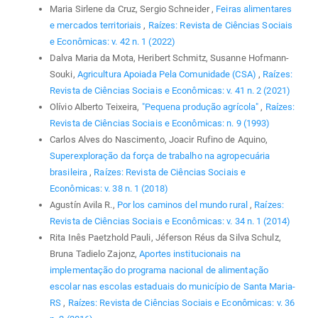
Maria Sirlene da Cruz, Sergio Schneider ,
Feiras alimentares
e mercados territoriais
,
Raízes: Revista de Ciências Sociais
e Econômicas: v. 42 n. 1 (2022)
Dalva Maria da Mota, Heribert Schmitz, Susanne Hofmann-
Souki,
Agricultura Apoiada Pela Comunidade (CSA)
,
Raízes:
Revista de Ciências Sociais e Econômicas: v. 41 n. 2 (2021)
Olívio Alberto Teixeira,
"Pequena produção agrícola"
,
Raízes:
Revista de Ciências Sociais e Econômicas: n. 9 (1993)
Carlos Alves do Nascimento, Joacir Rufino de Aquino,
Superexploração da força de trabalho na agropecuária
brasileira
,
Raízes: Revista de Ciências Sociais e
Econômicas: v. 38 n. 1 (2018)
Agustín Avila R.,
Por los caminos del mundo rural
,
Raízes:
Revista de Ciências Sociais e Econômicas: v. 34 n. 1 (2014)
Rita Inês Paetzhold Pauli, Jéferson Réus da Silva Schulz,
Bruna Tadielo Zajonz,
Aportes institucionais na
implementação do programa nacional de alimentação
escolar nas escolas estaduais do município de Santa Maria-
RS
,
Raízes: Revista de Ciências Sociais e Econômicas: v. 36