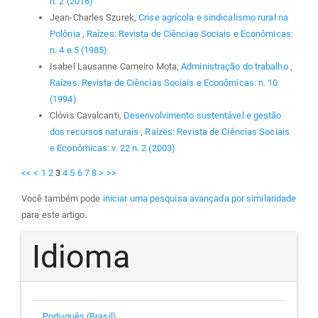
n. 2 (2016)
Jean-Charles Szurek,
Crise agrícola e sindicalismo rural na
Polônia
,
Raízes: Revista de Ciências Sociais e Econômicas:
n. 4 e 5 (1985)
Isabel Lausanne Carneiro Mota,
Administração do trabalho
,
Raízes: Revista de Ciências Sociais e Econômicas: n. 10
(1994)
Clóvis Cavalcanti,
Desenvolvimento sustentável e gestão
dos recursos naturais
,
Raízes: Revista de Ciências Sociais
e Econômicas: v. 22 n. 2 (2003)
<<
<
1
2
3
4
5
6
7
8
>
>>
Você também pode
iniciar uma pesquisa avançada por similaridade
para este artigo.
Idioma
Português (Brasil)