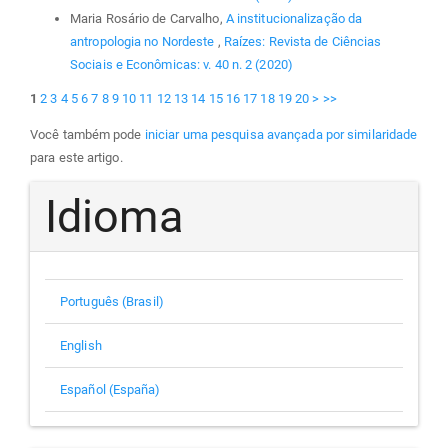
Maria Rosário de Carvalho,
A institucionalização da
antropologia no Nordeste
,
Raízes: Revista de Ciências
Sociais e Econômicas: v. 40 n. 2 (2020)
1
2
3
4
5
6
7
8
9
10
11
12
13
14
15
16
17
18
19
20
>
>>
Você também pode
iniciar uma pesquisa avançada por similaridade
para este artigo.
Idioma
Português (Brasil)
English
Español (España)