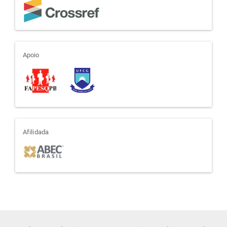
apoio
Apoio
afiliada
Afilidada