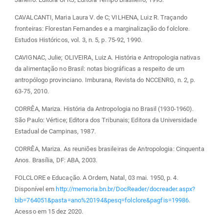
CAVALCANTI, Maria Laura V. de C; VILHENA, Luiz R. Traçando
fronteiras: Florestan Fernandes e a marginalização do folclore.
Estudos Históricos, vol. 3, n. 5, p. 75-92, 1990.
CAVIGNAC, Julie; OLIVEIRA, Luiz A. História e Antropologia nativas
da alimentação no Brasil: notas biográficas a respeito de um
antropólogo provinciano. Imburana, Revista do NCCENRG, n. 2, p.
63-75, 2010.
CORRÊA, Mariza. História da Antropologia no Brasil (1930-1960).
São Paulo: Vértice; Editora dos Tribunais; Editora da Universidade
Estadual de Campinas, 1987.
CORRÊA, Mariza. As reuniões brasileiras de Antropologia: Cinquenta
Anos. Brasília, DF: ABA, 2003.
FOLCLORE e Educação. A Ordem, Natal, 03 mai. 1950, p. 4.
Disponível em
http://memoria.bn.br/DocReader/docreader.aspx?
bib=764051&pasta=ano%20194&pesq=folclore&pagfis=19986
.
Acesso em 15 dez 2020.