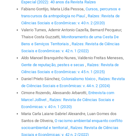
Especial (2022): 40 anos da Revista Raízes
Fabiano Gontijo, Maria Lídia Pessoa,
Cursos, percursos e
transcursos da antropologia no Piauí
,
Raízes: Revista de
Ciências Sociais e Econômicas: v. 40 n. 2 (2020)
Valerio Turnes, Ademir Antonio Cazella, Bernard Pecqueur,
Thaise Costa Guzzatti,
Monitoramento de uma Cesta De
Bens e Serviços Territoriais
,
Raízes: Revista de Ciências
Sociais e Econômicas: v. 42 n. 1 (2022)
Aldo Manoel Branquinho Nunes, Valdenio Freitas Meneses,
Gente de reputação, pestes e secas
,
Raízes: Revista de
Ciências Sociais e Econômicas: v. 45 n. 1 (2025)
Daniel Prieto Sánchez,
Colonialismo tóxico
,
Raízes: Revista
de Ciências Sociais e Econômicas: v. 44 n. 2 (2024)
Cimone Rozendo, Alexsando Arbarotti,
Entrevista com
Marcel Jollivet
,
Raízes: Revista de Ciências Sociais e
Econômicas: v. 40 n. 1 (2020)
Maria Carla Laiane Gabriel Alexandre, Luan Gomes dos
Santos de Oliveira,
O racismo ambiental enquanto conflito
socioambiental e territorial
,
Raízes: Revista de Ciências
Sociais e Econômicas: v. 42 n. 2 (2022)