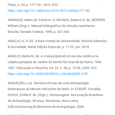
Paulo, n. 54, p. 177-181, 2012. DOI:
https://doi.org/10.11606/issn.2316-901X.v0i54p177-182
ANDRADE, Mário de. Folclore. In: MORAIS, Rubens B. de; BERRIEN,
William (Orgs.). Manual bibliográfico de estudos brasileiros.
Brasília: Senado Federal, 1998, p. 421-443.
ARAÚJO, H. H. DE. A hora imortal da Universidade. Revista Extensão
& Sociedade, Natal, Edição Especial, p. 17-23, jun. 2018.
ARAÚJO, Marta M. de. A criança [pobre] em escola católica na
cidade paroquial de Jardim do Seridó Rio Grande do Norte, 1943-
1951. Educação e Filosofia, vol. 23, n. 46, p. 19-36, 2009. DOI:
https://doi.org/10.14393/REVEDFIL.v23n46a2009-2187
ASSUNÇÃO, Luiz. Reminiscências de uma Antropologia:
lembranças do Mestre Veríssimo de Melo. In: ECKERT, Cornélia;
GODOI, Emília P. de. (Orgs.). Homenagens. Associação Brasileira
de Antropologia, 50 anos. Blumenau: Nova Letra
Editora/Associação Brasileira de Antropologia, 2006.