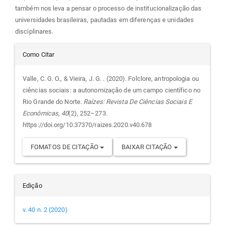
também nos leva a pensar o processo de institucionalização das
universidades brasileiras, pautadas em diferenças e unidades
disciplinares.
Detalhes
Como Citar
do
Valle, C. G. O., & Vieira, J. G. . (2020). Folclore, antropologia ou
ciências sociais: a autonomização de um campo científico no
artigo
Rio Grande do Norte.
Raízes: Revista De Ciências Sociais E
Econômicas
,
40
(2), 252–273.
https://doi.org/10.37370/raizes.2020.v40.678
FOMATOS DE CITAÇÃO
BAIXAR CITAÇÃO
Edição
v. 40 n. 2 (2020)