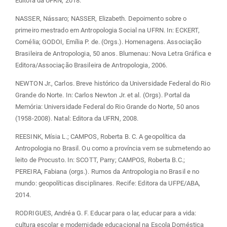
Editora da UFRN, 2018.
NASSER, Nássaro; NASSER, Elizabeth. Depoimento sobre o
primeiro mestrado em Antropologia Social na UFRN. In: ECKERT,
Cornélia; GODOI, Emília P. de. (Orgs.). Homenagens. Associação
Brasileira de Antropologia, 50 anos. Blumenau: Nova Letra Gráfica e
Editora/Associação Brasileira de Antropologia, 2006.
NEWTON Jr., Carlos. Breve histórico da Universidade Federal do Rio
Grande do Norte. In: Carlos Newton Jr. et al. (Orgs). Portal da
Memória: Universidade Federal do Rio Grande do Norte, 50 anos
(1958-2008). Natal: Editora da UFRN, 2008.
REESINK, Mísia L.; CAMPOS, Roberta B. C. A geopolítica da
Antropologia no Brasil. Ou como a província vem se submetendo ao
leito de Procusto. In: SCOTT, Parry; CAMPOS, Roberta B.C.;
PEREIRA, Fabiana (orgs.). Rumos da Antropologia no Brasil e no
mundo: geopolíticas disciplinares. Recife: Editora da UFPE/ABA,
2014.
RODRIGUES, Andréa G. F. Educar para o lar, educar para a vida:
cultura escolar e modernidade educacional na Escola Doméstica