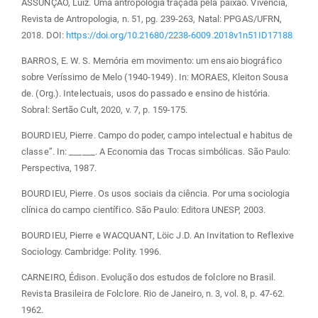
ASSUNÇÃO, Luiz. Uma antropologia traçada pela paixão. Vivência,
Revista de Antropologia, n. 51, pg. 239-263, Natal: PPGAS/UFRN,
2018. DOI:
https://doi.org/10.21680/2238-6009.2018v1n51ID17188
BARROS, E. W. S. Memória em movimento: um ensaio biográfico
sobre Veríssimo de Melo (1940-1949). In: MORAES, Kleiton Sousa
de. (Org.). Intelectuais, usos do passado e ensino de história.
Sobral: Sertão Cult, 2020, v. 7, p. 159-175.
BOURDIEU, Pierre. Campo do poder, campo intelectual e habitus de
classe”. In: ______. A Economia das Trocas simbólicas. São Paulo:
Perspectiva, 1987.
BOURDIEU, Pierre. Os usos sociais da ciência. Por uma sociologia
clínica do campo científico. São Paulo: Editora UNESP, 2003.
BOURDIEU, Pierre e WACQUANT, Löic J.D. An Invitation to Reflexive
Sociology. Cambridge: Polity. 1996.
CARNEIRO, Édison. Evolução dos estudos de folclore no Brasil.
Revista Brasileira de Folclore. Rio de Janeiro, n. 3, vol. 8, p. 47-62.
1962.