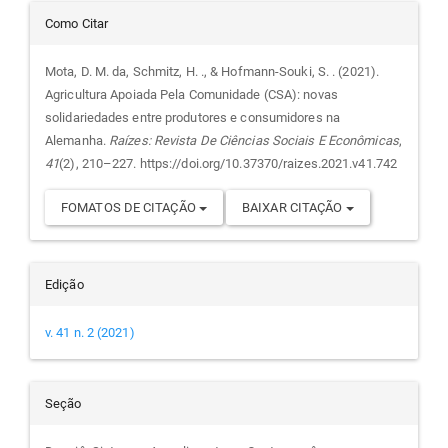
Detalhes
Como Citar
do
Mota, D. M. da, Schmitz, H. ., & Hofmann-Souki, S. . (2021).
Agricultura Apoiada Pela Comunidade (CSA): novas
artigo
solidariedades entre produtores e consumidores na
Alemanha.
Raízes: Revista De Ciências Sociais E Econômicas
,
41
(2), 210–227. https://doi.org/10.37370/raizes.2021.v41.742
FOMATOS DE CITAÇÃO
BAIXAR CITAÇÃO
Edição
v. 41 n. 2 (2021)
Seção