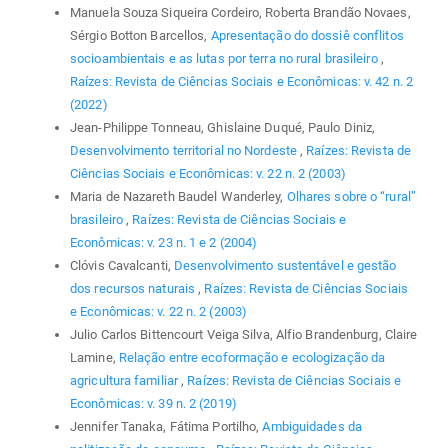
Manuela Souza Siqueira Cordeiro, Roberta Brandão Novaes,
Sérgio Botton Barcellos,
Apresentação do dossiê conflitos
socioambientais e as lutas por terra no rural brasileiro
,
Raízes: Revista de Ciências Sociais e Econômicas: v. 42 n. 2
(2022)
Jean-Philippe Tonneau, Ghislaine Duqué, Paulo Diniz,
Desenvolvimento territorial no Nordeste
,
Raízes: Revista de
Ciências Sociais e Econômicas: v. 22 n. 2 (2003)
Maria de Nazareth Baudel Wanderley,
Olhares sobre o “rural”
brasileiro
,
Raízes: Revista de Ciências Sociais e
Econômicas: v. 23 n. 1 e 2 (2004)
Clóvis Cavalcanti,
Desenvolvimento sustentável e gestão
dos recursos naturais
,
Raízes: Revista de Ciências Sociais
e Econômicas: v. 22 n. 2 (2003)
Julio Carlos Bittencourt Veiga Silva, Alfio Brandenburg, Claire
Lamine,
Relação entre ecoformação e ecologização da
agricultura familiar
,
Raízes: Revista de Ciências Sociais e
Econômicas: v. 39 n. 2 (2019)
Jennifer Tanaka, Fátima Portilho,
Ambiguidades da