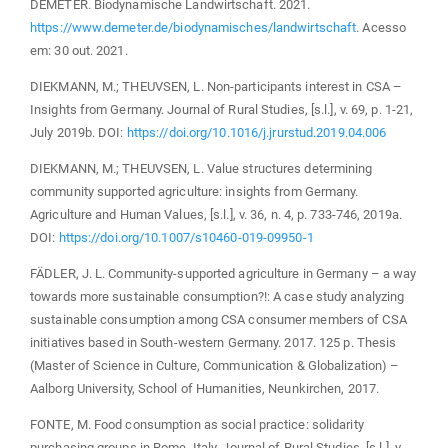
DEMETER. Biodynamische Landwirtschaft. 2021.
https://www.demeter.de/biodynamisches/landwirtschaft
. Acesso
em: 30 out. 2021.
DIEKMANN, M.; THEUVSEN, L. Non-participants interest in CSA –
Insights from Germany. Journal of Rural Studies, [s.l.], v. 69, p. 1-21,
July 2019b. DOI:
https://doi.org/10.1016/j.jrurstud.2019.04.006
DIEKMANN, M.; THEUVSEN, L. Value structures determining
community supported agriculture: insights from Germany.
Agriculture and Human Values, [s.l.], v. 36, n. 4, p. 733-746, 2019a.
DOI:
https://doi.org/10.1007/s10460-019-09950-1
FÄDLER, J. L. Community-supported agriculture in Germany – a way
towards more sustainable consumption?!: A case study analyzing
sustainable consumption among CSA consumer members of CSA
initiatives based in South-western Germany. 2017. 125 p. Thesis
(Master of Science in Culture, Communication & Globalization) –
Aalborg University, School of Humanities, Neunkirchen, 2017.
FONTE, M. Food consumption as social practice: solidarity
purchasing groups in Rome, Italy. Journal of Rural Studies, [s.l.], v.