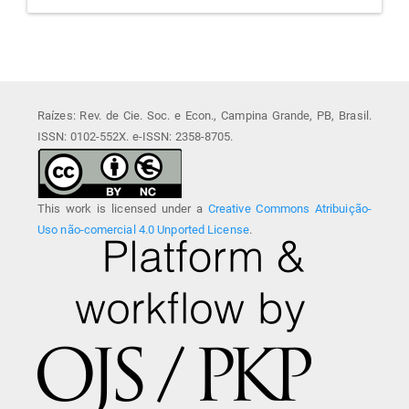
Raízes: Rev. de Cie. Soc. e Econ., Campina Grande, PB, Brasil.
ISSN: 0102-552X. e-ISSN: 2358-8705.
This work is licensed under a
Creative Commons Atribuição-
Uso não-comercial 4.0 Unported License
.