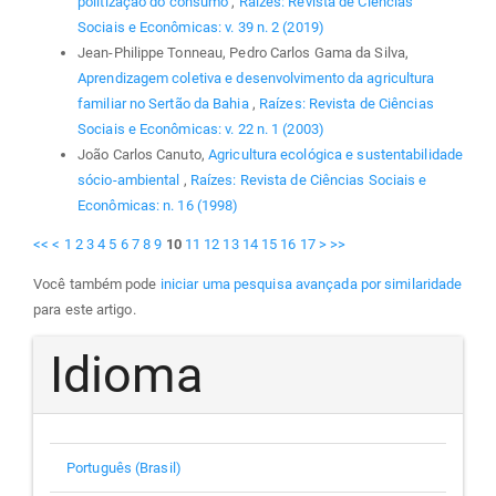
politização do consumo
,
Raízes: Revista de Ciências
Sociais e Econômicas: v. 39 n. 2 (2019)
Jean-Philippe Tonneau, Pedro Carlos Gama da Silva,
Aprendizagem coletiva e desenvolvimento da agricultura
familiar no Sertão da Bahia
,
Raízes: Revista de Ciências
Sociais e Econômicas: v. 22 n. 1 (2003)
João Carlos Canuto,
Agricultura ecológica e sustentabilidade
sócio-ambiental
,
Raízes: Revista de Ciências Sociais e
Econômicas: n. 16 (1998)
<<
<
1
2
3
4
5
6
7
8
9
10
11
12
13
14
15
16
17
>
>>
Você também pode
iniciar uma pesquisa avançada por similaridade
para este artigo.
Idioma
Português (Brasil)