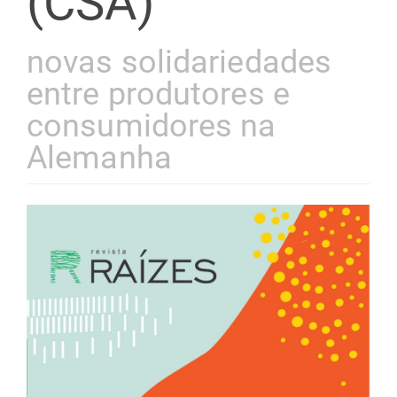
(CSA)
novas solidariedades
entre produtores e
consumidores na
Alemanha
Barra
lateral
de
artigos