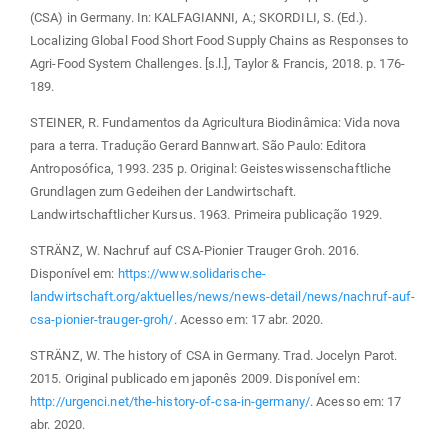
(CSA) in Germany. In: KALFAGIANNI, A.; SKORDILI, S. (Ed.).
Localizing Global Food Short Food Supply Chains as Responses to
Agri-Food System Challenges. [s.l.], Taylor & Francis, 2018. p. 176-
189.
STEINER, R. Fundamentos da Agricultura Biodinâmica: Vida nova
para a terra. Tradução Gerard Bannwart. São Paulo: Editora
Antroposófica, 1993. 235 p. Original: Geisteswissenschaftliche
Grundlagen zum Gedeihen der Landwirtschaft.
Landwirtschaftlicher Kursus. 1963. Primeira publicação 1929.
STRÄNZ, W. Nachruf auf CSA-Pionier Trauger Groh. 2016.
Disponível em:
https://www.solidarische-
landwirtschaft.org/aktuelles/news/news-detail/news/nachruf-auf-
csa-pionier-trauger-groh/
. Acesso em: 17 abr. 2020.
STRÄNZ, W. The history of CSA in Germany. Trad. Jocelyn Parot.
2015. Original publicado em japonês 2009. Disponível em:
http://urgenci.net/the-history-of-csa-in-germany/
. Acesso em: 17
abr. 2020.