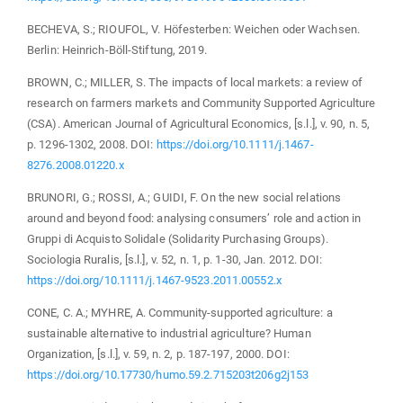
BECHEVA, S.; RIOUFOL, V. Höfesterben: Weichen oder Wachsen.
Berlin: Heinrich-Böll-Stiftung, 2019.
BROWN, C.; MILLER, S. The impacts of local markets: a review of
research on farmers markets and Community Supported Agriculture
(CSA). American Journal of Agricultural Economics, [s.l.], v. 90, n. 5,
p. 1296-1302, 2008. DOI:
https://doi.org/10.1111/j.1467-
8276.2008.01220.x
BRUNORI, G.; ROSSI, A.; GUIDI, F. On the new social relations
around and beyond food: analysing consumers’ role and action in
Gruppi di Acquisto Solidale (Solidarity Purchasing Groups).
Sociologia Ruralis, [s.l.], v. 52, n. 1, p. 1-30, Jan. 2012. DOI:
https://doi.org/10.1111/j.1467-9523.2011.00552.x
CONE, C. A.; MYHRE, A. Community-supported agriculture: a
sustainable alternative to industrial agriculture? Human
Organization, [s.l.], v. 59, n. 2, p. 187-197, 2000. DOI:
https://doi.org/10.17730/humo.59.2.715203t206g2j153