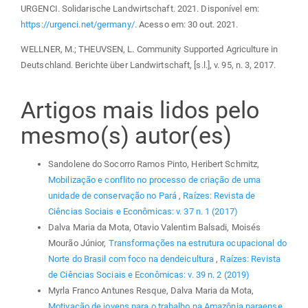
URGENCI. Solidarische Landwirtschaft. 2021. Disponível em:
https://urgenci.net/germany/
. Acesso em: 30 out. 2021.
WELLNER, M.; THEUVSEN, L. Community Supported Agriculture in
Deutschland. Berichte über Landwirtschaft, [s.l.], v. 95, n. 3, 2017.
Artigos mais lidos pelo
mesmo(s) autor(es)
Sandolene do Socorro Ramos Pinto, Heribert Schmitz,
Mobilização e conflito no processo de criação de uma
unidade de conservação no Pará
,
Raízes: Revista de
Ciências Sociais e Econômicas: v. 37 n. 1 (2017)
Dalva Maria da Mota, Otavio Valentim Balsadi, Moisés
Mourão Júnior,
Transformações na estrutura ocupacional do
Norte do Brasil com foco na dendeicultura
,
Raízes: Revista
de Ciências Sociais e Econômicas: v. 39 n. 2 (2019)
Myrla Franco Antunes Resque, Dalva Maria da Mota,
Motivação de jovens para o trabalho na Amazônia paraense
,