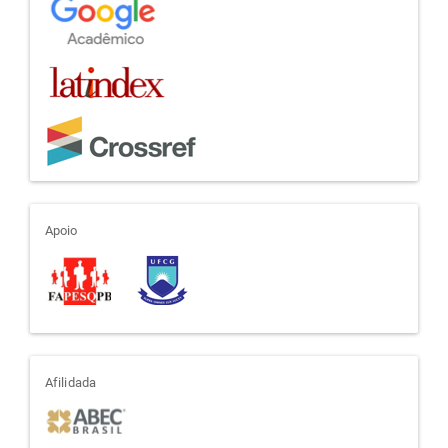
apoio
Apoio
afiliada
Afilidada