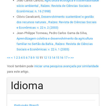
João Carlos Canuto,
Agricultura ecológica e sustentabilidade
sócio-ambiental
,
Raízes: Revista de Ciências Sociais e
Econômicas: n. 16 (1998)
Clóvis Cavalcanti,
Desenvolvimento sustentável e gestão
dos recursos naturais
,
Raízes: Revista de Ciências Sociais
e Econômicas: v. 22 n. 2 (2003)
Jean-Philippe Tonneau, Pedro Carlos Gama da Silva,
Aprendizagem coletiva e desenvolvimento da agricultura
familiar no Sertão da Bahia
,
Raízes: Revista de Ciências
Sociais e Econômicas: v. 22 n. 1 (2003)
<<
<
1
2
3
4
5
6
7
8
9
10
11
12
13
14
15
16
17
>
>>
Você também pode
iniciar uma pesquisa avançada por similaridade
para este artigo.
Idioma
Português (Brasil)