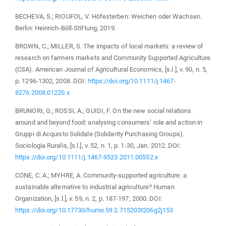
BECHEVA, S.; RIOUFOL, V. Höfesterben: Weichen oder Wachsen.
Berlin: Heinrich-Böll-Stiftung, 2019.
BROWN, C.; MILLER, S. The impacts of local markets: a review of
research on farmers markets and Community Supported Agriculture
(CSA). American Journal of Agricultural Economics, [s.l.], v. 90, n. 5,
p. 1296-1302, 2008. DOI:
https://doi.org/10.1111/j.1467-
8276.2008.01220.x
BRUNORI, G.; ROSSI, A.; GUIDI, F. On the new social relations
around and beyond food: analysing consumers’ role and action in
Gruppi di Acquisto Solidale (Solidarity Purchasing Groups).
Sociologia Ruralis, [s.l.], v. 52, n. 1, p. 1-30, Jan. 2012. DOI:
https://doi.org/10.1111/j.1467-9523.2011.00552.x
CONE, C. A.; MYHRE, A. Community-supported agriculture: a
sustainable alternative to industrial agriculture? Human
Organization, [s.l.], v. 59, n. 2, p. 187-197, 2000. DOI:
https://doi.org/10.17730/humo.59.2.715203t206g2j153