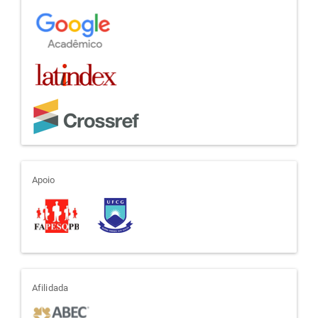
apoio
Apoio
afiliada
Afilidada