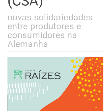
(CSA)
novas solidariedades
entre produtores e
consumidores na
Alemanha
Barra
lateral
de
artigos