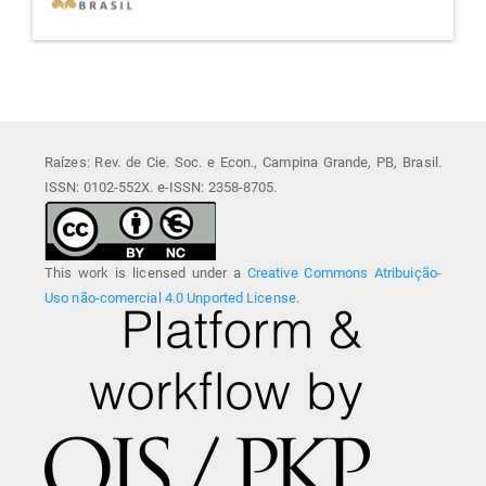
Raízes: Rev. de Cie. Soc. e Econ., Campina Grande, PB, Brasil.
ISSN: 0102-552X. e-ISSN: 2358-8705.
This work is licensed under a
Creative Commons Atribuição-
Uso não-comercial 4.0 Unported License
.