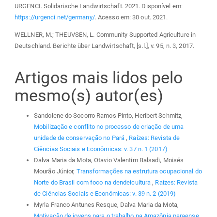
URGENCI. Solidarische Landwirtschaft. 2021. Disponível em:
https://urgenci.net/germany/
. Acesso em: 30 out. 2021.
WELLNER, M.; THEUVSEN, L. Community Supported Agriculture in
Deutschland. Berichte über Landwirtschaft, [s.l.], v. 95, n. 3, 2017.
Artigos mais lidos pelo
mesmo(s) autor(es)
Sandolene do Socorro Ramos Pinto, Heribert Schmitz,
Mobilização e conflito no processo de criação de uma
unidade de conservação no Pará
,
Raízes: Revista de
Ciências Sociais e Econômicas: v. 37 n. 1 (2017)
Dalva Maria da Mota, Otavio Valentim Balsadi, Moisés
Mourão Júnior,
Transformações na estrutura ocupacional do
Norte do Brasil com foco na dendeicultura
,
Raízes: Revista
de Ciências Sociais e Econômicas: v. 39 n. 2 (2019)
Myrla Franco Antunes Resque, Dalva Maria da Mota,
Motivação de jovens para o trabalho na Amazônia paraense
,