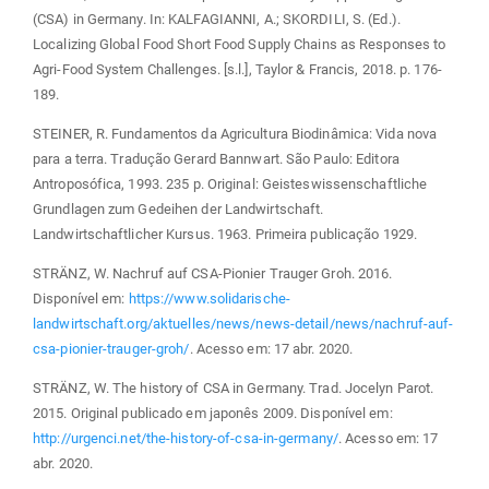
(CSA) in Germany. In: KALFAGIANNI, A.; SKORDILI, S. (Ed.).
Localizing Global Food Short Food Supply Chains as Responses to
Agri-Food System Challenges. [s.l.], Taylor & Francis, 2018. p. 176-
189.
STEINER, R. Fundamentos da Agricultura Biodinâmica: Vida nova
para a terra. Tradução Gerard Bannwart. São Paulo: Editora
Antroposófica, 1993. 235 p. Original: Geisteswissenschaftliche
Grundlagen zum Gedeihen der Landwirtschaft.
Landwirtschaftlicher Kursus. 1963. Primeira publicação 1929.
STRÄNZ, W. Nachruf auf CSA-Pionier Trauger Groh. 2016.
Disponível em:
https://www.solidarische-
landwirtschaft.org/aktuelles/news/news-detail/news/nachruf-auf-
csa-pionier-trauger-groh/
. Acesso em: 17 abr. 2020.
STRÄNZ, W. The history of CSA in Germany. Trad. Jocelyn Parot.
2015. Original publicado em japonês 2009. Disponível em:
http://urgenci.net/the-history-of-csa-in-germany/
. Acesso em: 17
abr. 2020.