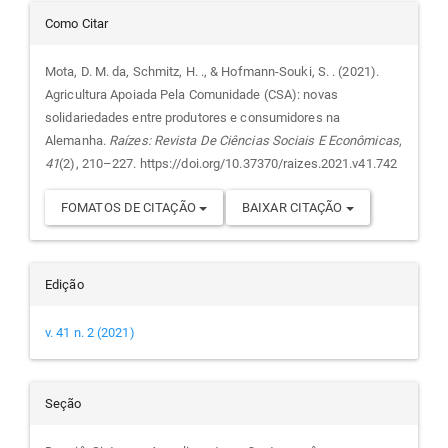
Detalhes
Como Citar
do
Mota, D. M. da, Schmitz, H. ., & Hofmann-Souki, S. . (2021).
Agricultura Apoiada Pela Comunidade (CSA): novas
artigo
solidariedades entre produtores e consumidores na
Alemanha.
Raízes: Revista De Ciências Sociais E Econômicas
,
41
(2), 210–227. https://doi.org/10.37370/raizes.2021.v41.742
FOMATOS DE CITAÇÃO
BAIXAR CITAÇÃO
Edição
v. 41 n. 2 (2021)
Seção