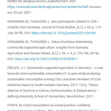
DEMETER. Biodynamische Landwirtschaft. 2021.
https://www.demeter.de/biodynamisches/landwirtschaft
. Acesso
em: 30 out. 2021.
DIEKMANN, M.; THEUVSEN, L. Non-participants interest in CSA –
Insights from Germany. Journal of Rural Studies, [s.l.], v. 69, p. 1-21,
July 2019b. DOI:
https://doi.org/10.1016/j.jrurstud.2019.04.006
DIEKMANN, M.; THEUVSEN, L. Value structures determining
community supported agriculture: insights from Germany.
Agriculture and Human Values, [s.l.], v. 36, n. 4, p. 733-746, 2019a.
DOI:
https://doi.org/10.1007/s10460-019-09950-1
FÄDLER, J. L. Community-supported agriculture in Germany – a way
towards more sustainable consumption?!: A case study analyzing
sustainable consumption among CSA consumer members of CSA
initiatives based in South-western Germany. 2017. 125 p. Thesis
(Master of Science in Culture, Communication & Globalization) –
Aalborg University, School of Humanities, Neunkirchen, 2017.
FONTE, M. Food consumption as social practice: solidarity
purchasing groups in Rome, Italy. Journal of Rural Studies, [s.l.], v.