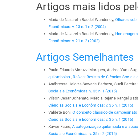
Artigos mais lidos p
Maria de Nazareth Baudel Wanderley,
Olhares sobre
Econômicas: v. 23 n. 1 e 2 (2004)
Maria de Nazareth Baudel Wanderley,
Homenagem a
Econômicas: v. 21 n. 2 (2002)
Artigos Semelhantes
Paulo Eduardo Moruzzi Marques, Andrea Yumi Sug
quilombolas
,
Raízes: Revista de Ciências Sociais 
Andhressa Heloiza Sawaris Barboza, Sueli Pereira
Sociais e Econômicas: v. 35 n. 1 (2015)
Vilson Cesar Schenato, Mércia Rejane Rangel Bati
Ciências Sociais e Econômicas: v. 35 n. 1 (2015)
Valdete Boni,
O conceito clássico de campesinat
Ciências Sociais e Econômicas: v. 35 n. 1 (2015)
Xavier Faure,
A categorização quilombola e a soci
Sociais e Econômicas: v. 35 n. 2 (2015)