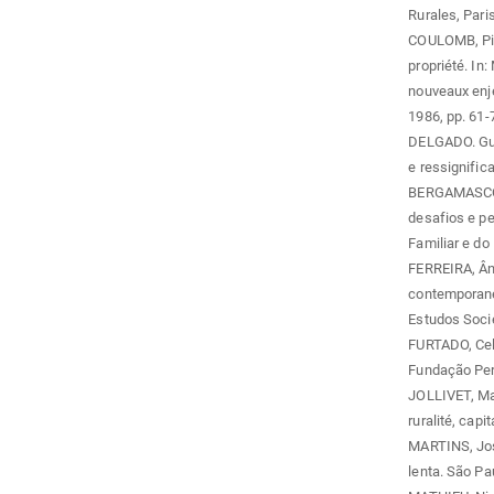
Rurales, Pari
COULOMB, Pierr
propriété. In
nouveaux enje
1986, pp. 61-
DELGADO. Gui
e ressignific
BERGAMASCO, S
desafios e pe
Familiar e do
FERREIRA, Ân
contemporane
Estudos Socie
FURTADO, Cels
Fundação Per
JOLLIVET, Mar
ruralité, cap
MARTINS, José
lenta. São Pa