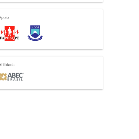
apoio
Apoio
afiliada
Afilidada