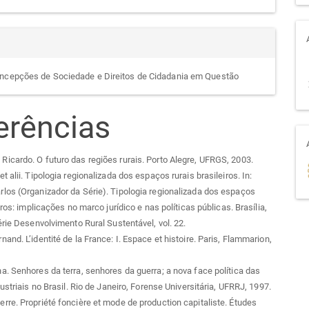
ncepções de Sociedade e Direitos de Cidadania em Questão
erências
cardo. O futuro das regiões rurais. Porto Alegre, UFRGS, 2003.
 alii. Tipologia regionalizada dos espaços rurais brasileiros. In:
os (Organizador da Série). Tipologia regionalizada dos espaços
iros: implicações no marco jurídico e nas políticas públicas. Brasília,
érie Desenvolvimento Rural Sustentável, vol. 22.
and. L’identité de la France: I. Espace et histoire. Paris, Flammarion,
. Senhores da terra, senhores da guerra; a nova face política das
ustriais no Brasil. Rio de Janeiro, Forense Universitária, UFRRJ, 1997.
re. Propriété foncière et mode de production capitaliste. Études