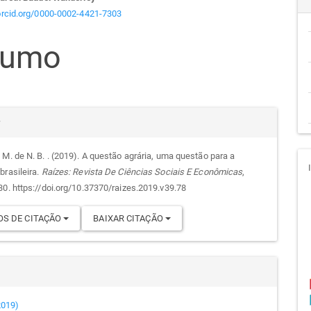
teúdo
/orcid.org/0000-0002-4421-7303
sumo
go
cipal
alhes
r
 M. de N. B. . (2019). A questão agrária, uma questão para a
brasileira.
Raízes: Revista De Ciências Sociais E Econômicas
,
go
30. https://doi.org/10.37370/raizes.2019.v39.78
S DE CITAÇÃO
BAIXAR CITAÇÃO
(2019)