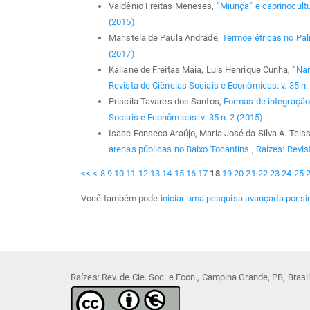
Valdênio Freitas Meneses,
“Miunça” e caprinocult
(2015)
Maristela de Paula Andrade,
Termoelétricas no Pa
(2017)
Kaliane de Freitas Maia, Luis Henrique Cunha,
“Nar
Revista de Ciências Sociais e Econômicas: v. 35 n.
Priscila Tavares dos Santos,
Formas de integração
Sociais e Econômicas: v. 35 n. 2 (2015)
Isaac Fonseca Araújo, Maria José da Silva A. Teis
arenas públicas no Baixo Tocantins
,
Raízes: Revis
<<
<
8
9
10
11
12
13
14
15
16
17
18
19
20
21
22
23
24
25
Você também pode
iniciar uma pesquisa avançada por si
Raízes: Rev. de Cie. Soc. e Econ., Campina Grande, PB, Bras