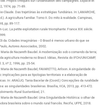
le. Propos critiques sur l’urbanisation des campagnes. Espace et
2, 1974, pp. 71-89.
-Claude. Das trajetórias às estratégias fundiárias. In: LAMARCHE,
.). A agricultura familiar. Tomo II. Do mito à realidade. Campinas,
8, pp. 89-117.
Luc. La petite exploitation rurale triomphante: France XIX siècle.
1999.
li da. Cidades imaginárias - O Brasil é menos urbano do que se
Paulo, Autores Associados, 2002.
aria de Nazareth Baudel. A modernização sob o comando da terra;
a agricultura moderna no Brasil. Idéias, Revista do IFCH/UNICAMP,
 3, nº 2, 1996, pp. 25-54.
aria de Nazareth Baudel; FAVARETTO, Arilson. A singularidade do
ro: implicações para as tipologias territoriais e a elaboração de
licas. In: ARAÚJO, Tania Bacelar de (Coord.) Concepções da ruralidade
: as singularidades brasileiras. Brasília, IICA, 2013, pp. 413-472.
lvimento Rural Sustentável, 21.
aria de Nazareth Baudel. Uma Singularidade Histórica: o olhar de
ora brasileira sobre o mundo rural francês. Recife, UFPE, 2018.