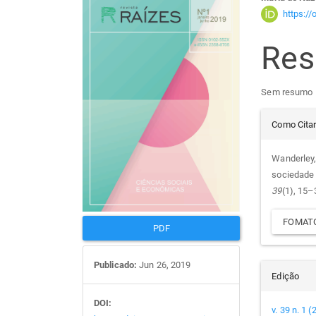
Barra
Con
https:/
lateral
do
Re
de
arti
Sem resumo
artigos
prin
Det
Como Cita
do
Wanderley,
sociedade 
arti
39
(1), 15–
FOMATO
PDF
Publicado:
Jun 26, 2019
Edição
DOI:
v. 39 n. 1 