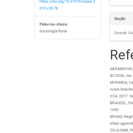
https://doi.org/10.37370/raizes.2
019.v39.78
Seção
Palavras-chave:
Sociologia Rural
Dossiê: Co
Ref
ABRAMOVAY, Ri
BITOUN, Jan et
MIRANDA, Carl
rurais brasile
IICA, 2017. S
BRAUDEL, Fern
1990.
BRUNO, Regina
elites agroind
COULOMB, Pier