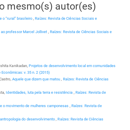
elo mesmo(s) autor(es)
 o “rural” brasileiro
,
Raízes: Revista de Ciências Sociais e
o professor Marcel Jollivet
,
Raízes: Revista de Ciências Sociais e
ishita Kanikadan,
Projetos de desenvolvimento local em comunidades
e Econômicas: v. 35 n. 2 (2015)
 Castro,
Aquele que dizem que matou
,
Raízes: Revista de Ciências
sta,
Identidades, luta pela terra e resistência
,
Raízes: Revista de
o e o movimento de mulheres camponesas
,
Raízes: Revista de
oantropologia do desenvolvimento
,
Raízes: Revista de Ciências