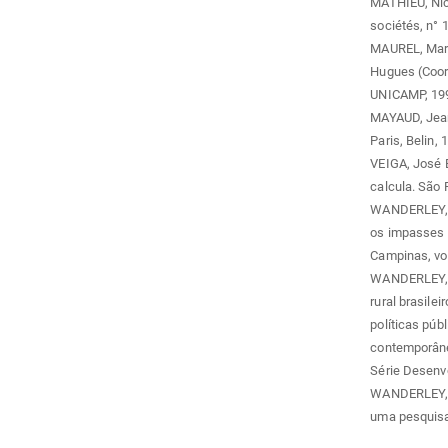
MATHIEU, Nico
sociétés, n° 1
MAUREL, Marie
Hugues (Coord
UNICAMP, 199
MAYAUD, Jean-
Paris, Belin, 
VEIGA, José E
calcula. São 
WANDERLEY, M
os impasses d
Campinas, vol.
WANDERLEY, M
rural brasilei
políticas púb
contemporânea
Série Desenvo
WANDERLEY, M
uma pesquisad