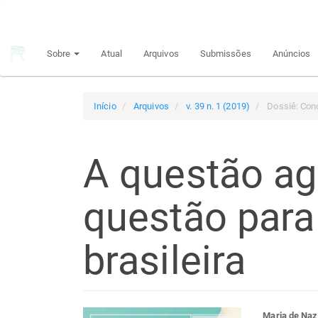
Navegação
Principal
Conteúdo
Sobre
Atual
Arquivos
Submissões
Anúncios
principal
Barra
Lateral
Início
Arquivos
v. 39 n. 1 (2019)
Dossiê: Con
A questão ag
questão para
brasileira
Maria de Naz