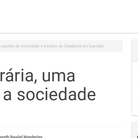
cepções de Sociedade e Direitos de Cidadania em Questão
rária, uma
 a sociedade
areth Baudel Wanderley