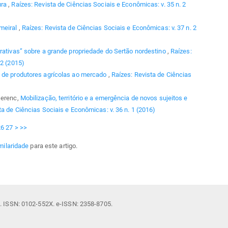
ura
,
Raízes: Revista de Ciências Sociais e Econômicas: v. 35 n. 2
lmeiral
,
Raízes: Revista de Ciências Sociais e Econômicas: v. 37 n. 2
rativas” sobre a grande propriedade do Sertão nordestino
,
Raízes:
 2 (2015)
 de produtores agrícolas ao mercado
,
Raízes: Revista de Ciências
serenc,
Mobilização, território e a emergência de novos sujeitos e
ta de Ciências Sociais e Econômicas: v. 36 n. 1 (2016)
26
27
>
>>
milaridade
para este artigo.
il. ISSN: 0102-552X. e-ISSN: 2358-8705.