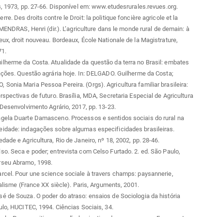
s, 1973, pp. 27-66. Disponível em: www.etudesrurales.revues.org.
e. Des droits contre le Droit: la politique foncière agricole et la
: MENDRAS, Henri (dir.). L’agriculture dans le monde rural de demain: à
ux, droit nouveau. Bordeaux, École Nationale de la Magistrature,
71.
lherme da Costa. Atualidade da questão da terra no Brasil: embates
ações. Questão agrária hoje. In: DELGADO. Guilherme da Costa;
onia Maria Pessoa Pereira. (Orgs). Agricultura familiar brasileira:
rspectivas de futuro. Brasília, MDA, Secretaria Especial de Agricultura
 Desenvolvimento Agrário, 2017, pp. 13-23.
gela Duarte Damasceno. Processos e sentidos sociais do rural na
idade: indagações sobre algumas especificidades brasileiras.
dade e Agricultura, Rio de Janeiro, nº 18, 2002, pp. 28-46.
o. Seca e poder; entrevista com Celso Furtado. 2. ed. São Paulo,
seu Abramo, 1998.
cel. Pour une science sociale à travers champs: paysannerie,
italisme (France XX siècle). Paris, Arguments, 2001.
 de Souza. O poder do atraso: ensaios de Sociologia da história
ulo, HUCITEC, 1994. Ciências Sociais, 34.