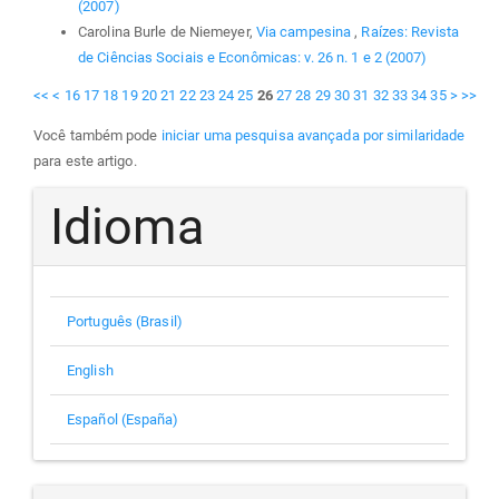
(2007)
Carolina Burle de Niemeyer,
Via campesina
,
Raízes: Revista
de Ciências Sociais e Econômicas: v. 26 n. 1 e 2 (2007)
<<
<
16
17
18
19
20
21
22
23
24
25
26
27
28
29
30
31
32
33
34
35
>
>>
Você também pode
iniciar uma pesquisa avançada por similaridade
para este artigo.
Idioma
Português (Brasil)
English
Español (España)