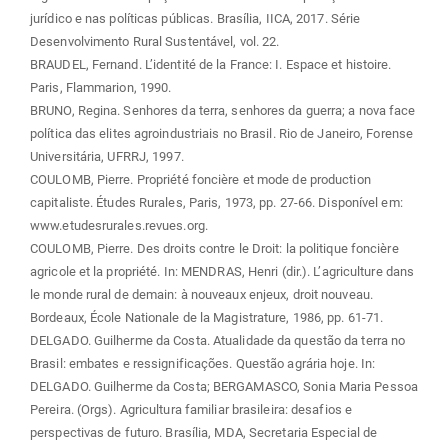
jurídico e nas políticas públicas. Brasília, IICA, 2017. Série
Desenvolvimento Rural Sustentável, vol. 22.
BRAUDEL, Fernand. L’identité de la France: I. Espace et histoire.
Paris, Flammarion, 1990.
BRUNO, Regina. Senhores da terra, senhores da guerra; a nova face
política das elites agroindustriais no Brasil. Rio de Janeiro, Forense
Universitária, UFRRJ, 1997.
COULOMB, Pierre. Propriété foncière et mode de production
capitaliste. Études Rurales, Paris, 1973, pp. 27-66. Disponível em:
www.etudesrurales.revues.org.
COULOMB, Pierre. Des droits contre le Droit: la politique foncière
agricole et la propriété. In: MENDRAS, Henri (dir.). L’agriculture dans
le monde rural de demain: à nouveaux enjeux, droit nouveau.
Bordeaux, École Nationale de la Magistrature, 1986, pp. 61-71.
DELGADO. Guilherme da Costa. Atualidade da questão da terra no
Brasil: embates e ressignificações. Questão agrária hoje. In:
DELGADO. Guilherme da Costa; BERGAMASCO, Sonia Maria Pessoa
Pereira. (Orgs). Agricultura familiar brasileira: desafios e
perspectivas de futuro. Brasília, MDA, Secretaria Especial de