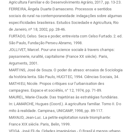
Agricultura Familiar e do Desenvolvimento Agrário, 2017, pp. 13-23.
FERREIRA, Ângela Duarte Damasceno. Processos e sentidos
sociais do rural na contemporaneidade: indagações sobre algumas
especificidades brasileiras. Estudos Sociedade e Agricultura, Rio
de Janeiro, nº 18, 2002, pp. 28-46.
FURTADO, Celso. Seca e poder; entrevista com Celso Furtado. 2. ed.
São Paulo, Fundação Perseu Abramo, 1998.
JOLLIVET, Marcel. Pour une science sociale à travers champs:
paysannerie, ruralité, capitalisme (France XX siècle). Paris,
Arguments, 2001.
MARTINS, José de Souza. O poder do atraso: ensaios de Sociologia
da história lenta. São Paulo, HUCITEC, 1994. Ciências Sociais, 34.
MATHIEU, Nicole. Propos critiques sur l’urbanisation des
campagnes. Espace et sociétés, n° 12, 1974, pp. 71-89.
MAUREL, Marie-Claude. Das trajetórias às estratégias fundiárias.
In: LAMARCHE, Hugues (Coord.). A agricultura familiar. Tomo II. Do
mito à realidade. Campinas, UNICAMP, 1998, pp. 89-117.
MAYAUD, Jean-Luc. La petite exploitation rurale triomphante:
France XIX siècle. Paris, Belin, 1999.
VEIGA, José Eli da. Cidades imaginárias - O Brasil é menos urbano