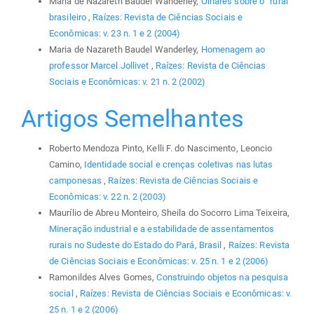
Maria de Nazareth Baudel Wanderley,
Olhares sobre o “rural”
brasileiro
,
Raízes: Revista de Ciências Sociais e
Econômicas: v. 23 n. 1 e 2 (2004)
Maria de Nazareth Baudel Wanderley,
Homenagem ao
professor Marcel Jollivet
,
Raízes: Revista de Ciências
Sociais e Econômicas: v. 21 n. 2 (2002)
Artigos Semelhantes
Roberto Mendoza Pinto, Kelli F. do Nascimento, Leoncio
Camino,
Identidade social e crenças coletivas nas lutas
camponesas
,
Raízes: Revista de Ciências Sociais e
Econômicas: v. 22 n. 2 (2003)
Maurílio de Abreu Monteiro, Sheila do Socorro Lima Teixeira,
Mineração industrial e a estabilidade de assentamentos
rurais no Sudeste do Estado do Pará, Brasil
,
Raízes: Revista
de Ciências Sociais e Econômicas: v. 25 n. 1 e 2 (2006)
Ramonildes Alves Gomes,
Construindo objetos na pesquisa
social
,
Raízes: Revista de Ciências Sociais e Econômicas: v.
25 n. 1 e 2 (2006)