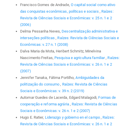
Francisco Gomes de Andrade,
O capital social como ativo
das conquistas econômicas, políticas e sociais
,
Raízes:
Revista de Ciências Sociais e Econômicas: v. 25 n. 1 e 2
(2006)
Delma Pessanha Neves,
Descentralização administrativa e
interseções políticas
,
Raízes: Revista de Ciências Sociais e
Econômicas: v. 27 n. 1 (2008)
Dalva Maria da Mota, Heribert Schmitz, Minelvina
Nascimento Freitas,
Pesquisa e agricultura familiar
,
Raízes:
Revista de Ciências Sociais e Econômicas: v. 26 n. 1 e 2
(2007)
Jennifer Tanaka, Fátima Portilho,
Ambiguidades da
politização do consumo
,
Raízes: Revista de Ciências
Sociais e Econômicas: v. 39 n. 2 (2019)
Automar Guedes de Lacerda, Edgard Malagodi,
Formas de
cooperação e reforma agrária
,
Raízes: Revista de Ciências
Sociais e Econômicas: v. 26 n. 1 e 2 (2007)
Hugo E. Ratier,
Liderazgo y gobierno en el campo
,
Raízes:
Revista de Ciências Sociais e Econômicas: v. 26 n. 1 e 2