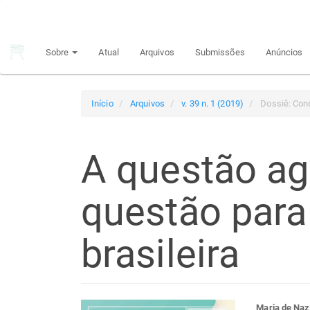
Navegação
Principal
Conteúdo
Sobre
Atual
Arquivos
Submissões
Anúncios
principal
Barra
Lateral
Início
Arquivos
v. 39 n. 1 (2019)
Dossiê: Con
A questão ag
questão para
brasileira
Maria de Naz