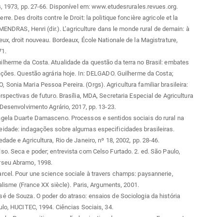
s, 1973, pp. 27-66. Disponível em: www.etudesrurales.revues.org.
e. Des droits contre le Droit: la politique foncière agricole et la
: MENDRAS, Henri (dir.). L’agriculture dans le monde rural de demain: à
ux, droit nouveau. Bordeaux, École Nationale de la Magistrature,
71.
lherme da Costa. Atualidade da questão da terra no Brasil: embates
ações. Questão agrária hoje. In: DELGADO. Guilherme da Costa;
onia Maria Pessoa Pereira. (Orgs). Agricultura familiar brasileira:
rspectivas de futuro. Brasília, MDA, Secretaria Especial de Agricultura
 Desenvolvimento Agrário, 2017, pp. 13-23.
gela Duarte Damasceno. Processos e sentidos sociais do rural na
idade: indagações sobre algumas especificidades brasileiras.
dade e Agricultura, Rio de Janeiro, nº 18, 2002, pp. 28-46.
o. Seca e poder; entrevista com Celso Furtado. 2. ed. São Paulo,
seu Abramo, 1998.
cel. Pour une science sociale à travers champs: paysannerie,
italisme (France XX siècle). Paris, Arguments, 2001.
 de Souza. O poder do atraso: ensaios de Sociologia da história
ulo, HUCITEC, 1994. Ciências Sociais, 34.