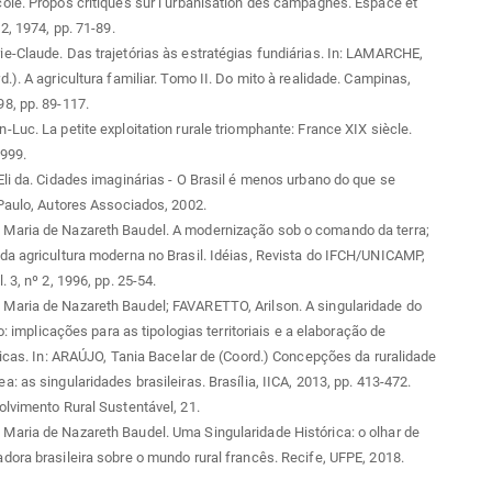
le. Propos critiques sur l’urbanisation des campagnes. Espace et
2, 1974, pp. 71-89.
-Claude. Das trajetórias às estratégias fundiárias. In: LAMARCHE,
.). A agricultura familiar. Tomo II. Do mito à realidade. Campinas,
8, pp. 89-117.
Luc. La petite exploitation rurale triomphante: France XIX siècle.
1999.
li da. Cidades imaginárias - O Brasil é menos urbano do que se
Paulo, Autores Associados, 2002.
aria de Nazareth Baudel. A modernização sob o comando da terra;
a agricultura moderna no Brasil. Idéias, Revista do IFCH/UNICAMP,
 3, nº 2, 1996, pp. 25-54.
aria de Nazareth Baudel; FAVARETTO, Arilson. A singularidade do
ro: implicações para as tipologias territoriais e a elaboração de
licas. In: ARAÚJO, Tania Bacelar de (Coord.) Concepções da ruralidade
: as singularidades brasileiras. Brasília, IICA, 2013, pp. 413-472.
lvimento Rural Sustentável, 21.
aria de Nazareth Baudel. Uma Singularidade Histórica: o olhar de
ora brasileira sobre o mundo rural francês. Recife, UFPE, 2018.