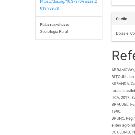
https://doi.org/10.37370/raizes.2
019.v39.78
Seção
Palavras-chave:
Sociologia Rural
Dossiê: Co
Ref
ABRAMOVAY, Ri
BITOUN, Jan et
MIRANDA, Carl
rurais brasile
IICA, 2017. S
BRAUDEL, Fern
1990.
BRUNO, Regina
elites agroind
COULOMB, Pier