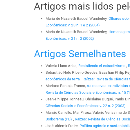
Artigos mais lidos p
Maria de Nazareth Baudel Wanderley,
Olhares sobre
Econômicas: v. 23 n. 1 e 2 (2004)
Maria de Nazareth Baudel Wanderley,
Homenagem a
Econômicas: v. 21 n. 2 (2002)
Artigos Semelhantes
Valeria Llano Arias,
Resistiendo el extractivismo
,
R
Sebastião Neto Ribeiro Guedes, Baastian Philip Re
econômicos da terra
,
Raízes: Revista de Ciências 
Mariana Pantoja Franco,
As reservas extrativistas
Revista de Ciências Sociais e Econômicas: n. 15 (
Jean-Philippe Tonneau, Ghislaine Duqué, Paulo Din
Ciências Sociais e Econômicas: v. 22 n. 2 (2003)
Márcio Caniello, Mar Piraux, Valério Veríssimo de
Borborema (PB)
,
Raízes: Revista de Ciências Socia
José Aldemir Freire,
Política agrícola e sustentabil