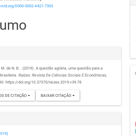
teúdo
/orcid.org/0000-0002-4421-7303
sumo
go
cipal
alhes
r
 M. de N. B. . (2019). A questão agrária, uma questão para a
brasileira.
Raízes: Revista De Ciências Sociais E Econômicas
,
go
30. https://doi.org/10.37370/raizes.2019.v39.78
S DE CITAÇÃO
BAIXAR CITAÇÃO
(2019)