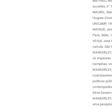
MATHIEU, Nico
sociétés, n° 1
MAUREL, Marie
Hugues (Coord
UNICAMP, 199
MAYAUD, Jean-
Paris, Belin, 
VEIGA, José E
calcula. São 
WANDERLEY, M
os impasses d
Campinas, vol.
WANDERLEY, M
rural brasilei
políticas púb
contemporânea
Série Desenvo
WANDERLEY, M
uma pesquisad