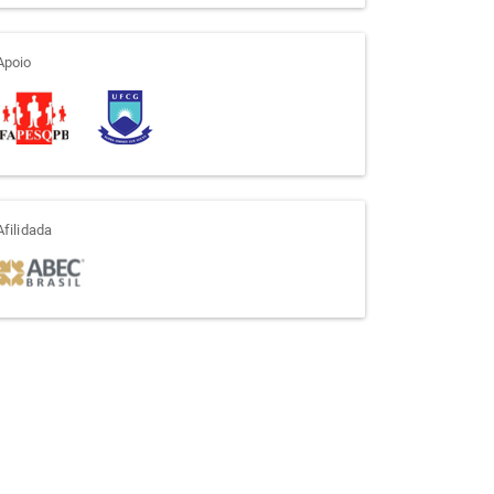
apoio
Apoio
afiliada
Afilidada