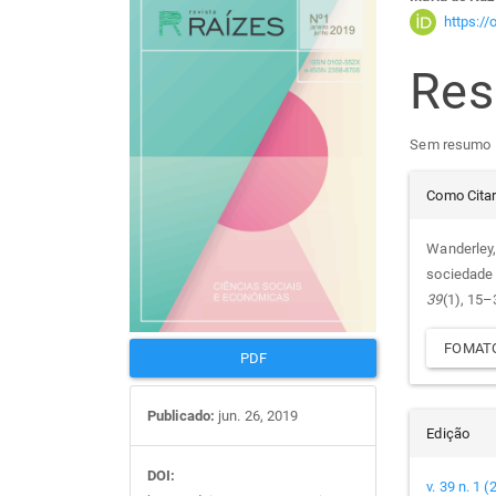
Barra
Con
https:/
lateral
do
Re
de
arti
Sem resumo
artigos
prin
Det
Como Cita
do
Wanderley,
sociedade 
arti
39
(1), 15–
FOMATO
PDF
Publicado:
jun. 26, 2019
Edição
DOI:
v. 39 n. 1 