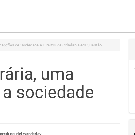
cepções de Sociedade e Direitos de Cidadania em Questão
rária, uma
 a sociedade
areth Baudel Wanderley