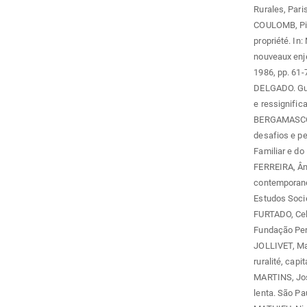
Rurales, Pari
COULOMB, Pierr
propriété. In
nouveaux enje
1986, pp. 61-
DELGADO. Gui
e ressignific
BERGAMASCO, S
desafios e pe
Familiar e do
FERREIRA, Ân
contemporane
Estudos Socie
FURTADO, Cels
Fundação Per
JOLLIVET, Mar
ruralité, cap
MARTINS, José
lenta. São Pa