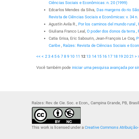
Ciências Sociais e Econômicas: n. 20 (1999)
Edcarlos Mendes da Silva,
Das margens do rio São
Revista de Ciências Sociais e Econômicas: v. 34 n.
Agustín Avila R.,
Por los caminos del mundo rural
,
Giuliana Franco Leal,
O poder dos donos da terra
,
Catia Grisa, Eric Sabourin, Jean-François Le Coq,
P
Caribe
,
Raízes: Revista de Ciências Sociais e Econ
<<
<
2
3
4
5
6
7
8
9
10
11
12
13
14
15
16
17
18
19
20
21
>
Você também pode
iniciar uma pesquisa avançada por si
Raízes: Rev. de Cie. Soc. e Econ., Campina Grande, PB, Bras
This work is licensed under a
Creative Commons Atribuição-