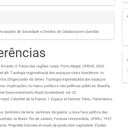
ncepções de Sociedade e Direitos de Cidadania em Questão
erências
cardo. O futuro das regiões rurais. Porto Alegre, UFRGS, 2003.
 alii. Tipologia regionalizada dos espaços rurais brasileiros. In:
os (Organizador da Série). Tipologia regionalizada dos espaços
iros: implicações no marco jurídico e nas políticas públicas. Brasília,
érie Desenvolvimento Rural Sustentável, vol. 22.
and. L’identité de la France: I. Espace et histoire. Paris, Flammarion,
. Senhores da terra, senhores da guerra; a nova face política das
ustriais no Brasil. Rio de Janeiro, Forense Universitária, UFRRJ, 1997.
re. Propriété foncière et mode de production capitaliste. Études