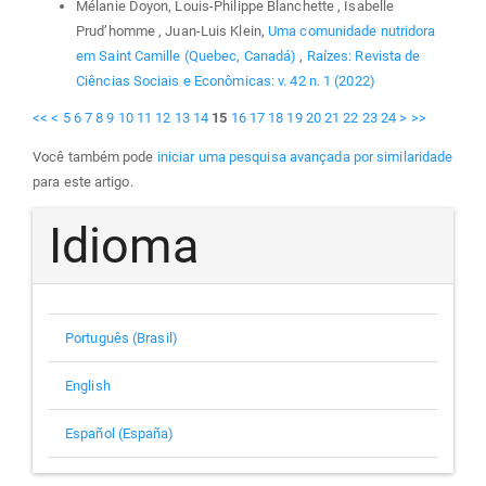
Mélanie Doyon, Louis-Philippe Blanchette , Isabelle
Prud’homme , Juan-Luis Klein,
Uma comunidade nutridora
em Saint Camille (Quebec, Canadá)
,
Raízes: Revista de
Ciências Sociais e Econômicas: v. 42 n. 1 (2022)
<<
<
5
6
7
8
9
10
11
12
13
14
15
16
17
18
19
20
21
22
23
24
>
>>
Você também pode
iniciar uma pesquisa avançada por similaridade
para este artigo.
Idioma
Português (Brasil)
English
Español (España)