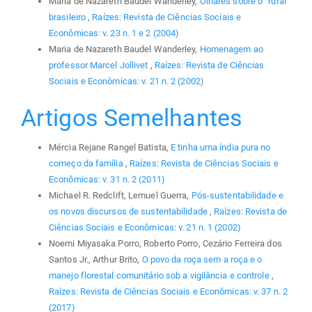
Maria de Nazareth Baudel Wanderley,
Olhares sobre o “rural”
brasileiro
,
Raízes: Revista de Ciências Sociais e
Econômicas: v. 23 n. 1 e 2 (2004)
Maria de Nazareth Baudel Wanderley,
Homenagem ao
professor Marcel Jollivet
,
Raízes: Revista de Ciências
Sociais e Econômicas: v. 21 n. 2 (2002)
Artigos Semelhantes
Mércia Rejane Rangel Batista,
E tinha uma índia pura no
começo da família
,
Raízes: Revista de Ciências Sociais e
Econômicas: v. 31 n. 2 (2011)
Michael R. Redclift, Lemuel Guerra,
Pós-sustentabilidade e
os novos discursos de sustentabilidade
,
Raízes: Revista de
Ciências Sociais e Econômicas: v. 21 n. 1 (2002)
Noemi Miyasaka Porro, Roberto Porro, Cezário Ferreira dos
Santos Jr., Arthur Brito,
O povo da roça sem a roça e o
manejo florestal comunitário sob a vigilância e controle
,
Raízes: Revista de Ciências Sociais e Econômicas: v. 37 n. 2
(2017)