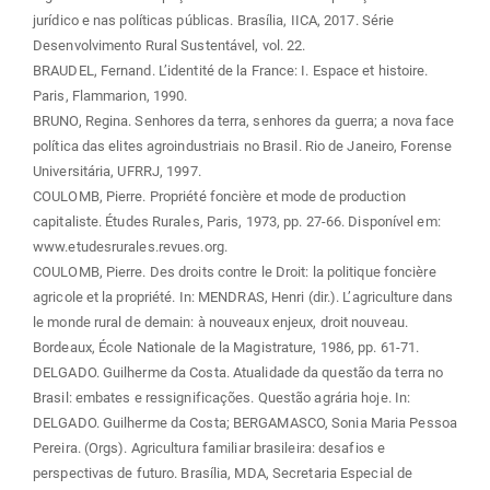
jurídico e nas políticas públicas. Brasília, IICA, 2017. Série
Desenvolvimento Rural Sustentável, vol. 22.
BRAUDEL, Fernand. L’identité de la France: I. Espace et histoire.
Paris, Flammarion, 1990.
BRUNO, Regina. Senhores da terra, senhores da guerra; a nova face
política das elites agroindustriais no Brasil. Rio de Janeiro, Forense
Universitária, UFRRJ, 1997.
COULOMB, Pierre. Propriété foncière et mode de production
capitaliste. Études Rurales, Paris, 1973, pp. 27-66. Disponível em:
www.etudesrurales.revues.org.
COULOMB, Pierre. Des droits contre le Droit: la politique foncière
agricole et la propriété. In: MENDRAS, Henri (dir.). L’agriculture dans
le monde rural de demain: à nouveaux enjeux, droit nouveau.
Bordeaux, École Nationale de la Magistrature, 1986, pp. 61-71.
DELGADO. Guilherme da Costa. Atualidade da questão da terra no
Brasil: embates e ressignificações. Questão agrária hoje. In:
DELGADO. Guilherme da Costa; BERGAMASCO, Sonia Maria Pessoa
Pereira. (Orgs). Agricultura familiar brasileira: desafios e
perspectivas de futuro. Brasília, MDA, Secretaria Especial de