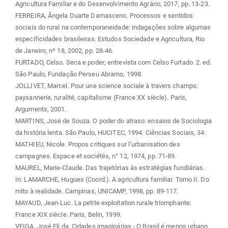
Agricultura Familiar e do Desenvolvimento Agrário, 2017, pp. 13-23.
FERREIRA, Ângela Duarte Damasceno. Processos e sentidos
sociais do rural na contemporaneidade: indagações sobre algumas
especificidades brasileiras. Estudos Sociedade e Agricultura, Rio
de Janeiro, nº 18, 2002, pp. 28-46.
FURTADO, Celso. Seca e poder; entrevista com Celso Furtado. 2. ed.
São Paulo, Fundação Perseu Abramo, 1998.
JOLLIVET, Marcel. Pour une science sociale à travers champs:
paysannerie, ruralité, capitalisme (France XX siècle). Paris,
Arguments, 2001.
MARTINS, José de Souza. O poder do atraso: ensaios de Sociologia
da história lenta. São Paulo, HUCITEC, 1994. Ciências Sociais, 34.
MATHIEU, Nicole. Propos critiques sur l’urbanisation des
campagnes. Espace et sociétés, n° 12, 1974, pp. 71-89.
MAUREL, Marie-Claude. Das trajetórias às estratégias fundiárias.
In: LAMARCHE, Hugues (Coord.). A agricultura familiar. Tomo II. Do
mito à realidade. Campinas, UNICAMP, 1998, pp. 89-117.
MAYAUD, Jean-Luc. La petite exploitation rurale triomphante:
France XIX siècle. Paris, Belin, 1999.
VEIGA, José Eli da. Cidades imaginárias - O Brasil é menos urbano