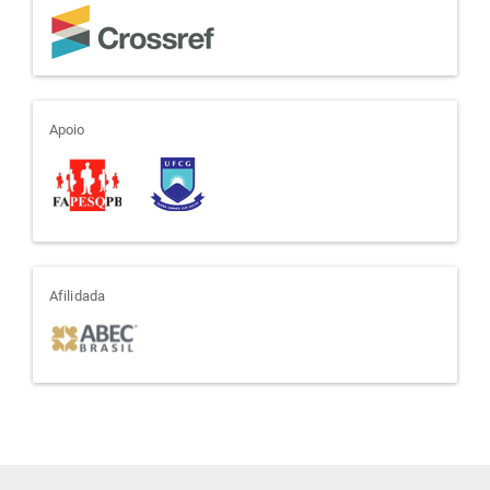
apoio
Apoio
afiliada
Afilidada