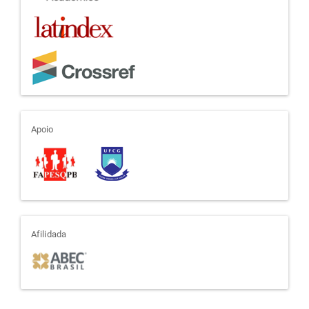
apoio
Apoio
afiliada
Afilidada