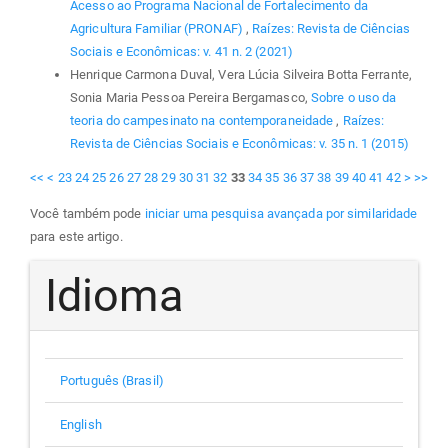
Acesso ao Programa Nacional de Fortalecimento da
Agricultura Familiar (PRONAF)
,
Raízes: Revista de Ciências
Sociais e Econômicas: v. 41 n. 2 (2021)
Henrique Carmona Duval, Vera Lúcia Silveira Botta Ferrante,
Sonia Maria Pessoa Pereira Bergamasco,
Sobre o uso da
teoria do campesinato na contemporaneidade
,
Raízes:
Revista de Ciências Sociais e Econômicas: v. 35 n. 1 (2015)
<<
<
23
24
25
26
27
28
29
30
31
32
33
34
35
36
37
38
39
40
41
42
>
>>
Você também pode
iniciar uma pesquisa avançada por similaridade
para este artigo.
Idioma
Português (Brasil)
English