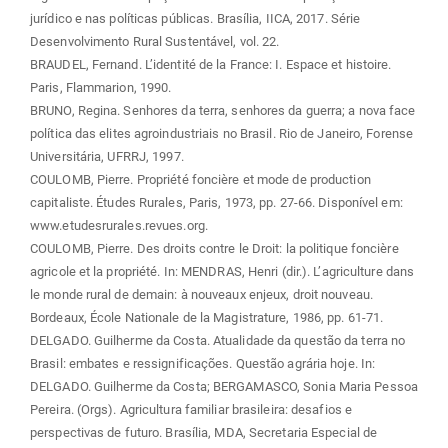
jurídico e nas políticas públicas. Brasília, IICA, 2017. Série
Desenvolvimento Rural Sustentável, vol. 22.
BRAUDEL, Fernand. L’identité de la France: I. Espace et histoire.
Paris, Flammarion, 1990.
BRUNO, Regina. Senhores da terra, senhores da guerra; a nova face
política das elites agroindustriais no Brasil. Rio de Janeiro, Forense
Universitária, UFRRJ, 1997.
COULOMB, Pierre. Propriété foncière et mode de production
capitaliste. Études Rurales, Paris, 1973, pp. 27-66. Disponível em:
www.etudesrurales.revues.org.
COULOMB, Pierre. Des droits contre le Droit: la politique foncière
agricole et la propriété. In: MENDRAS, Henri (dir.). L’agriculture dans
le monde rural de demain: à nouveaux enjeux, droit nouveau.
Bordeaux, École Nationale de la Magistrature, 1986, pp. 61-71.
DELGADO. Guilherme da Costa. Atualidade da questão da terra no
Brasil: embates e ressignificações. Questão agrária hoje. In:
DELGADO. Guilherme da Costa; BERGAMASCO, Sonia Maria Pessoa
Pereira. (Orgs). Agricultura familiar brasileira: desafios e
perspectivas de futuro. Brasília, MDA, Secretaria Especial de