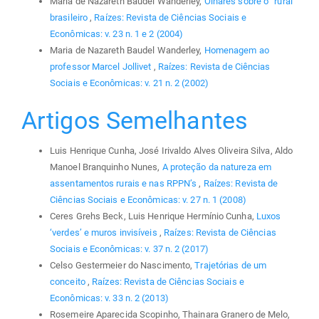
Maria de Nazareth Baudel Wanderley,
Olhares sobre o “rural”
brasileiro
,
Raízes: Revista de Ciências Sociais e
Econômicas: v. 23 n. 1 e 2 (2004)
Maria de Nazareth Baudel Wanderley,
Homenagem ao
professor Marcel Jollivet
,
Raízes: Revista de Ciências
Sociais e Econômicas: v. 21 n. 2 (2002)
Artigos Semelhantes
Luis Henrique Cunha, José Irivaldo Alves Oliveira Silva, Aldo
Manoel Branquinho Nunes,
A proteção da natureza em
assentamentos rurais e nas RPPN’s
,
Raízes: Revista de
Ciências Sociais e Econômicas: v. 27 n. 1 (2008)
Ceres Grehs Beck, Luis Henrique Hermínio Cunha,
Luxos
‘verdes’ e muros invisíveis
,
Raízes: Revista de Ciências
Sociais e Econômicas: v. 37 n. 2 (2017)
Celso Gestermeier do Nascimento,
Trajetórias de um
conceito
,
Raízes: Revista de Ciências Sociais e
Econômicas: v. 33 n. 2 (2013)
Rosemeire Aparecida Scopinho, Thainara Granero de Melo,