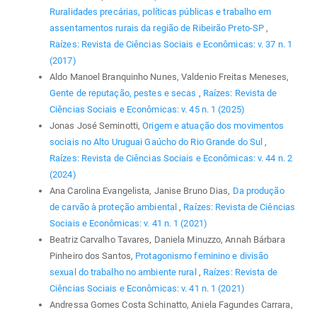
Ruralidades precárias, políticas públicas e trabalho em
assentamentos rurais da região de Ribeirão Preto-SP
,
Raízes: Revista de Ciências Sociais e Econômicas: v. 37 n. 1
(2017)
Aldo Manoel Branquinho Nunes, Valdenio Freitas Meneses,
Gente de reputação, pestes e secas
,
Raízes: Revista de
Ciências Sociais e Econômicas: v. 45 n. 1 (2025)
Jonas José Seminotti,
Origem e atuação dos movimentos
sociais no Alto Uruguai Gaúcho do Rio Grande do Sul
,
Raízes: Revista de Ciências Sociais e Econômicas: v. 44 n. 2
(2024)
Ana Carolina Evangelista, Janise Bruno Dias,
Da produção
de carvão à proteção ambiental
,
Raízes: Revista de Ciências
Sociais e Econômicas: v. 41 n. 1 (2021)
Beatriz Carvalho Tavares, Daniela Minuzzo, Annah Bárbara
Pinheiro dos Santos,
Protagonismo feminino e divisão
sexual do trabalho no ambiente rural
,
Raízes: Revista de
Ciências Sociais e Econômicas: v. 41 n. 1 (2021)
Andressa Gomes Costa Schinatto, Aniela Fagundes Carrara,