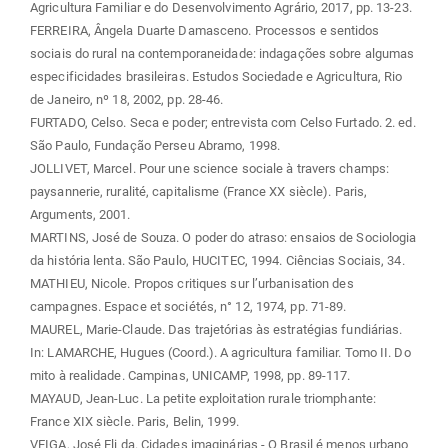
Agricultura Familiar e do Desenvolvimento Agrário, 2017, pp. 13-23.
FERREIRA, Ângela Duarte Damasceno. Processos e sentidos
sociais do rural na contemporaneidade: indagações sobre algumas
especificidades brasileiras. Estudos Sociedade e Agricultura, Rio
de Janeiro, nº 18, 2002, pp. 28-46.
FURTADO, Celso. Seca e poder; entrevista com Celso Furtado. 2. ed.
São Paulo, Fundação Perseu Abramo, 1998.
JOLLIVET, Marcel. Pour une science sociale à travers champs:
paysannerie, ruralité, capitalisme (France XX siècle). Paris,
Arguments, 2001.
MARTINS, José de Souza. O poder do atraso: ensaios de Sociologia
da história lenta. São Paulo, HUCITEC, 1994. Ciências Sociais, 34.
MATHIEU, Nicole. Propos critiques sur l’urbanisation des
campagnes. Espace et sociétés, n° 12, 1974, pp. 71-89.
MAUREL, Marie-Claude. Das trajetórias às estratégias fundiárias.
In: LAMARCHE, Hugues (Coord.). A agricultura familiar. Tomo II. Do
mito à realidade. Campinas, UNICAMP, 1998, pp. 89-117.
MAYAUD, Jean-Luc. La petite exploitation rurale triomphante:
France XIX siècle. Paris, Belin, 1999.
VEIGA, José Eli da. Cidades imaginárias - O Brasil é menos urbano