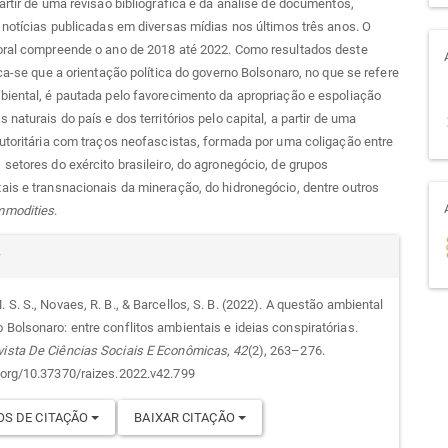
artir de uma revisão bibliográfica e da análise de documentos,
 notícias publicadas em diversas mídias nos últimos três anos. O
oral compreende o ano de 2018 até 2022. Como resultados deste
ica-se que a orientação política do governo Bolsonaro, no que se refere
iental, é pautada pelo favorecimento da apropriação e espoliação
 naturais do país e dos territórios pelo capital, a partir de uma
utoritária com traços neofascistas, formada por uma coligação entre
setores do exército brasileiro, do agronegócio, de grupos
is e transnacionais da mineração, do hidronegócio, dentre outros
modities
.
alhes
r
. S. S., Novaes, R. B., & Barcellos, S. B. (2022). A questão ambiental
 Bolsonaro: entre conflitos ambientais e ideias conspiratórias.
go
vista De Ciências Sociais E Econômicas
,
42
(2), 263–276.
i.org/10.37370/raizes.2022.v42.799
S DE CITAÇÃO
BAIXAR CITAÇÃO