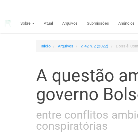
Navegação
Principal
Conteúdo
Sobre
Atual
Arquivos
Submissões
Anúncios
principal
Barra
Lateral
Início
Arquivos
v. 42 n. 2 (2022)
Dossiê: Conf
A questão am
governo Bol
entre conflitos ambi
conspiratórias