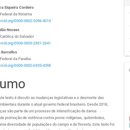
teúdo
a Siqueira Cordeiro
 Federal de Roraima
/orcid.org/0000-0002-5096-4014
ndão Novaes
go
Católica do Salvador
/orcid.org/0000-0003-2851-2641
cipal
 Barcellos
Federal da Paraíba
/orcid.org/0000-0002-6935-4398
sumo
ste texto é discutir as mudanças legislativas e o desmonte das
ambientais durante o atual governo federal brasileiro. Desde 2018,
as são parte de um processo de intensificação de danos
de promoção de violência contra povos indígenas, quilombolas,
 uma diversidade de populações do campo e da floresta. Este texto foi