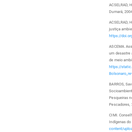
ACSELRAD, H. 
Dumará, 2004
ACSELRAD, H. 
justiça ambie
https://doi.
ASCEMA. Asso
um desastre 
de meio ambie
https://stat
Bolsonaro_re
BARROS, Savio
Socioambient
Pesqueiras no
Pescadores, 
CIMI. Conselh
Indígenas do 
content/uploa