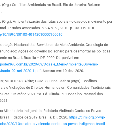
(Org.) Conflitos Ambientais no Brasil. Rio de Janeiro: Relume
.
(Org.). Ambientalização das lutas sociais - o caso do movimento por
ntal. Estudos Avançados. n. 24, v. 68, 2010. p.103-119. DOI:
org/10.1590/S0103-40142010000100010
ciação Nacional dos Servidores de Meio Ambiente. Cronologia de
anunciado: Ações do governo Bolsonaro para desmontar as políticas
nte no Brasil. Brasília – DF. 2020. Disponível em:
ic.poder360.com.br/2020/09/Dossie_Meio-Ambiente_Governo-
visado_02-set-2020-1.pdf
. Acesso em: 10 dez. 2020.
; MEDEIROS, Alzira; GOMES, Erina Batista (orgs). Conflitos
ais e Violações de Direitos Humanos em Comunidades Tradicionais
 Brasil: relatório 2021. 2a. Ed. Olinda-PE: Conselho Pastoral dos
2021.
o Missionário Indigenista. Relatório Violência Contra os Povos
Brasil – dados de 2019. Brasília, DF. 2020.
https://cimi.org.br/wp-
ds/2020/10/relatorio-violencia-contra-os-povos-indigenas-brasil-