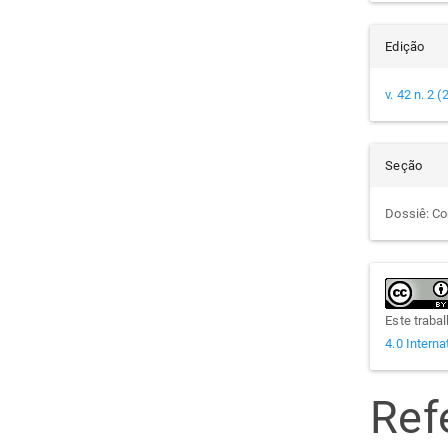
Edição
v. 42 n. 2 
Seção
Dossiê: Co
Este traba
4.0 Interna
Ref