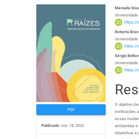
Barra
Con
Manuela Souz
Universidade
lateral
do
https:/
Roberta Bra
de
arti
Universidade 
https:/
artigos
prin
Sérgio Botton
Universidade 
https:/
Re
O objetivo de
PDF
instituições 
essas mudanç
Publicado:
nov. 18, 2022
ambientais e 
ribeirinhos e