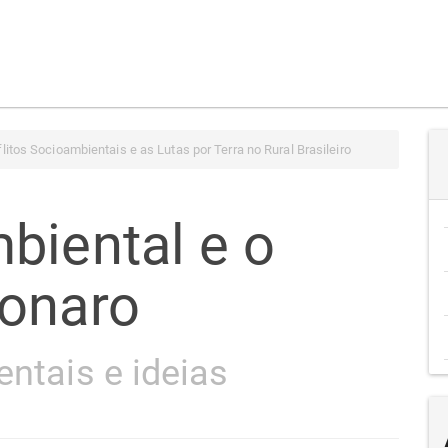
litos Socioambientais e as Lutas por Terra no Rural Brasileiro
biental e o
sonaro
entais e ideias