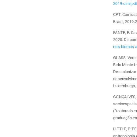
2019-cimi.pd
CPT. Comissão
Brasil, 2019.
FANTE, E. Ca
2020. Disponí
nos-biomas-
GLASS, Verena
Belo Monte I
Descolonizar 
desenvolvimen
Luxemburgo, 
GONÇALVES, R.
socioespacia
(Doutorado e
graduação em
LITTLE, P. 
antropologia d