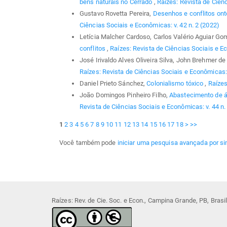
bens naturais no Cerrado
,
Raízes: Revista de Ciênc
Gustavo Rovetta Pereira,
Desenhos e conflitos on
Ciências Sociais e Econômicas: v. 42 n. 2 (2022)
Letícia Malcher Cardoso, Carlos Valério Aguiar G
conflitos
,
Raízes: Revista de Ciências Sociais e Ec
José Irivaldo Alves Oliveira Silva, John Brehmer de
Raízes: Revista de Ciências Sociais e Econômicas: 
Daniel Prieto Sánchez,
Colonialismo tóxico
,
Raízes
João Domingos Pinheiro Filho,
Abastecimento de á
Revista de Ciências Sociais e Econômicas: v. 44 n.
1
2
3
4
5
6
7
8
9
10
11
12
13
14
15
16
17
18
>
>>
Você também pode
iniciar uma pesquisa avançada por si
Raízes: Rev. de Cie. Soc. e Econ., Campina Grande, PB, Bras