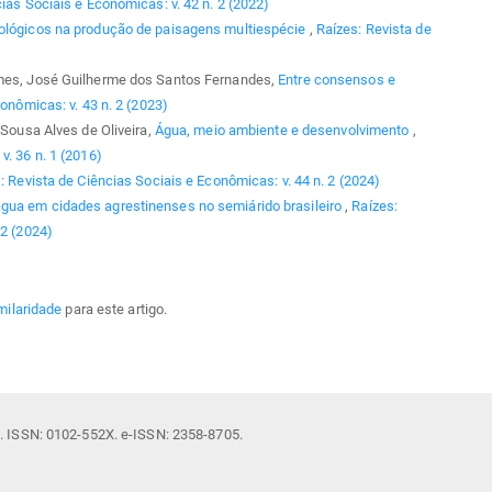
ias Sociais e Econômicas: v. 42 n. 2 (2022)
tológicos na produção de paisagens multiespécie
,
Raízes: Revista de
omes, José Guilherme dos Santos Fernandes,
Entre consensos e
onômicas: v. 43 n. 2 (2023)
 Sousa Alves de Oliveira,
Água, meio ambiente e desenvolvimento
,
v. 36 n. 1 (2016)
: Revista de Ciências Sociais e Econômicas: v. 44 n. 2 (2024)
gua em cidades agrestinenses no semiárido brasileiro
,
Raízes:
 2 (2024)
milaridade
para este artigo.
il. ISSN: 0102-552X. e-ISSN: 2358-8705.