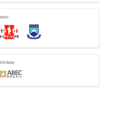
apoio
Apoio
afiliada
Afilidada