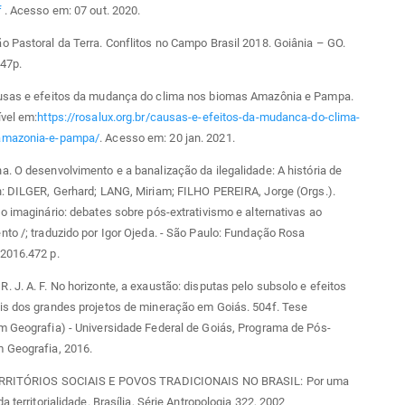
f
. Acesso em: 07 out. 2020.
 Pastoral da Terra. Conflitos no Campo Brasil 2018. Goiânia – GO.
247p.
usas e efeitos da mudança do clima nos biomas Amazônia e Pampa.
vel em:
https://rosalux.org.br/causas-e-efeitos-da-mudanca-do-clima-
amazonia-e-pampa/
. Acesso em: 20 jan. 2021.
. O desenvolvimento e a banalização da ilegalidade: A história de
n: DILGER, Gerhard; LANG, Miriam; FILHO PEREIRA, Jorge (Orgs.).
o imaginário: debates sobre pós-extrativismo e alternativas ao
to /; traduzido por Igor Ojeda. - São Paulo: Fundação Rosa
2016.472 p.
 J. A. F. No horizonte, a exaustão: disputas pelo subsolo e efeitos
is dos grandes projetos de mineração em Goiás. 504f. Tese
m Geografia) - Universidade Federal de Goiás, Programa de Pós-
 Geografia, 2016.
TERRITÓRIOS SOCIAIS E POVOS TRADICIONAIS NO BRASIL: Por uma
a territorialidade. Brasília, Série Antropologia 322, 2002