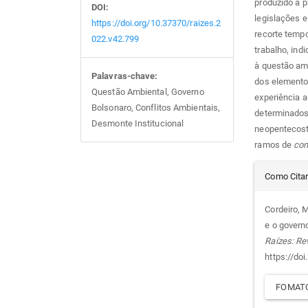
produzido a p
DOI:
legislações e
https://doi.org/10.37370/raizes.2
recorte temp
022.v42.799
trabalho, ind
à questão amb
Palavras-chave:
dos elementos
Questão Ambiental, Governo
experiência a
Bolsonaro, Conflitos Ambientais,
determinados 
Desmonte Institucional
neopentecosta
ramos de
com
Det
Como Cita
do
Cordeiro, M
e o governo
arti
Raízes: Re
https://do
FOMATO