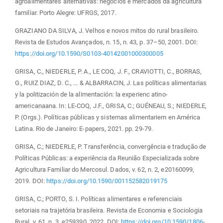
agroalimentares alternativas: negócios e mercados da agricultura
familiar. Porto Alegre: UFRGS, 2017.
GRAZIANO DA SILVA, J. Velhos e novos mitos do rural brasileiro.
Revista de Estudos Avançados, n. 15, n. 43, p. 37–50, 2001. DOI:
https://doi.org/10.1590/S0103-40142001000300005
GRISA, C., NIEDERLE, P. A., LE COQ, J. F., CRAVIOTTI, C., BORRAS,
G., RUIZ DIAZ, D. C., ... & ALBARRACIN, J. Las políticas alimentarias
y la politización de la alimentación: la experienc atino-
americanaana. In: LE-COQ, J.F., GRISA, C.; GUÉNEAU, S.; NIEDERLE,
P. (Orgs.). Políticas públicas y sistemas alimentariem en América
Latina. Rio de Janeiro: E-papers, 2021. pp. 29-79.
GRISA, C.; NIEDERLE, P. Transferência, convergência e tradução de
Políticas Públicas: a experiência da Reunião Especializada sobre
Agricultura Familiar do Mercosul. Dados, v. 62, n. 2, e20160099,
2019. DOI:
https://doi.org/10.1590/001152582019175
GRISA, C.; PORTO, S. I. Políticas alimentares e referenciais
setoriais na trajetória brasileira. Revista de Economia e Sociologia
Rural, v. 61, n. 3, e259390, 2022. DOI:
https://doi.org/10.1590/1806-