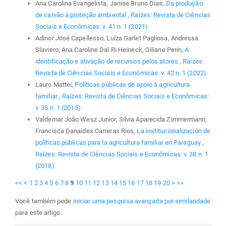
Ana Carolina Evangelista, Janise Bruno Dias,
Da produção
de carvão à proteção ambiental
,
Raízes: Revista de Ciências
Sociais e Econômicas: v. 41 n. 1 (2021)
Adinor José Capellesso, Luíza Garlet Pagliosa, Andressa
Slaviero, Ana Caroline Dal Ri Heineck, Giliane Perin,
A
identificação e ativação de recursos pelos atores
,
Raízes:
Revista de Ciências Sociais e Econômicas: v. 42 n. 1 (2022)
Lauro Mattei,
Políticas públicas de apoio à agricultura
familiar
,
Raízes: Revista de Ciências Sociais e Econômicas:
v. 35 n. 1 (2015)
Valdemar João Wesz Junior, Silvia Aparecida Zimmermann,
Francisca Danaides Carreras Rios,
La institucionalización de
políticas públicas para la agricultura familiar en Paraguay
,
Raízes: Revista de Ciências Sociais e Econômicas: v. 38 n. 1
(2018)
<<
<
1
2
3
4
5
6
7
8
9
10
11
12
13
14
15
16
17
18
19
20
>
>>
Você também pode
iniciar uma pesquisa avançada por similaridade
para este artigo.