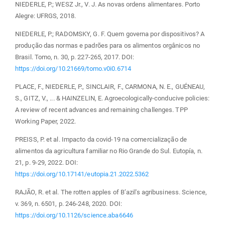
NIEDERLE, P.; WESZ Jr., V. J. As novas ordens alimentares. Porto
Alegre: UFRGS, 2018.
NIEDERLE, P.; RADOMSKY, G. F. Quem governa por dispositivos? A
produção das normas e padrões para os alimentos orgânicos no
Brasil. Tomo, n. 30, p. 227-265, 2017. DOI:
https://doi.org/10.21669/tomo.v0i0.6714
PLACE, F., NIEDERLE, P., SINCLAIR, F., CARMONA, N. E., GUÉNEAU,
S., GITZ, V., ... & HAINZELIN, E. Agroecologically-conducive policies:
A review of recent advances and remaining challenges. TPP
Working Paper, 2022.
PREISS, P. et al. Impacto da covid-19 na comercialização de
alimentos da agricultura familiar no Rio Grande do Sul. Eutopía, n.
21, p. 9-29, 2022. DOI:
https://doi.org/10.17141/eutopia.21.2022.5362
RAJÃO, R. et al. The rotten apples of B’azil's agribusiness. Science,
v. 369, n. 6501, p. 246-248, 2020. DOI:
https://doi.org/10.1126/science.aba6646