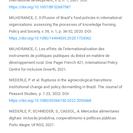
international development, v. 6, n. 1, 2001. DOI:
https://doi.org/10.1007/BF02687587
MILHORANCE, C. Diffusion of Brazil’s food policies in international
organisations: assessing the processes of knowledge framing.
Policy and Society, v. 39, n. 1, p. 36-52, 2020. DOI:
https://doi.org/10.1080/14494035.2020.1724362
MILHORANCE, C. Les effets de l’internationalisation des
instruments de politiques publiques du Brésil en matière de
développement rural. One Pager French 421, International Policy
Centre for Inclusive Growth, 2021.
NIEDERLE, P. et al. Ruptures in the agroecological transitions:
institutional change and policy dismantling in Brazil. The Journal of
Peasant Studies, p. 1-23, 2022. DOI:
https://doi.org/10.1080/03066150.2022.2055468
NIEDERLE, P.; SCHNEIDER, S.; CASSOL, A. Mercados alimentares
digitais: inclusão produtiva, cooperativismo e políticas públicas.
Porto Alegre: UFRGS, 2021.