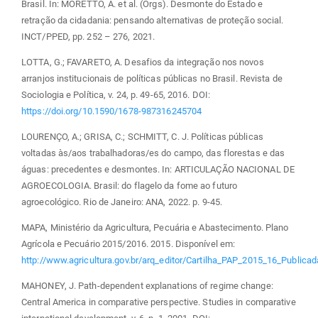
Brasil. In: MORETTO, A. et al. (Orgs). Desmonte do Estado e
retração da cidadania: pensando alternativas de proteção social.
INCT/PPED, pp. 252 – 276, 2021.
LOTTA, G.; FAVARETO, A. Desafios da integração nos novos
arranjos institucionais de políticas públicas no Brasil. Revista de
Sociologia e Política, v. 24, p. 49-65, 2016. DOI:
https://doi.org/10.1590/1678-987316245704
LOURENÇO, A.; GRISA, C.; SCHMITT, C. J. Políticas públicas
voltadas às/aos trabalhadoras/es do campo, das florestas e das
águas: precedentes e desmontes. In: ARTICULAÇÃO NACIONAL DE
AGROECOLOGIA. Brasil: do flagelo da fome ao futuro
agroecológico. Rio de Janeiro: ANA, 2022. p. 9-45.
MAPA, Ministério da Agricultura, Pecuária e Abastecimento. Plano
Agrícola e Pecuário 2015/2016. 2015. Disponível em:
http://www.agricultura.gov.br/arq_editor/Cartilha_PAP_2015_16_Publicad
MAHONEY, J. Path-dependent explanations of regime change:
Central America in comparative perspective. Studies in comparative