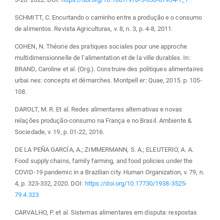
SCHMITT, C. Encurtando o caminho entre a produção e o consumo
de alimentos. Revista Agriculturas, v. 8, n. 3, p. 4-8, 2011.
COHEN, N. Théorie des pratiques sociales pour une approche
multidimensionnelle de l’alimentation et de la ville durables. In:
BRAND, Caroline et al. (Org.). Construire des politiques alimentaires
urbai nes: concepts et démarches. Montpell er: Quae, 2015. p. 105-
108.
DAROLT, M. R. Et al. Redes alimentares alternativas e novas
relações produção-consumo na França e no Brasil. Ambiente &
Sociedade, v. 19, p. 01-22, 2016.
DE LA PEÑA GARCÍA, A.; ZIMMERMANN, S. A.; ELEUTERIO, A. A.
Food supply chains, family farming, and food policies under the
COVID-19 pandemic in a Brazilian city. Human Organization, v. 79, n.
4, p. 323-332, 2020. DOI:
https://doi.org/10.17730/1938-3525-
79.4.323
CARVALHO, P. et al. Sistemas alimentares em disputa: respostas