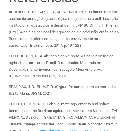
AQUINO, J. R. de; GAZOLLA, M.; SCHNEIDER, S. O financiamento
público da produção agroecológica e orgânica no brasil: inovação
institucional, obstáculos e desafios. In: SAMBUICHI, R. H. R. et al.
(Org.). A política nacional de agroecologia e produção orgânica no
Brasil: uma trajetória de luta pelo desenvolvimento rural
sustentável. Brasília: Ipea, 2017. p. 197-228.
BITTENCOURT, G. A. Abrindo a caixa-preta: o financiamento da
agricultura familiar no Brasil. Dissertação. Mestrado em
Desenvolvimento Econômico, Espaço e Meio Ambien–e -
IE/UNICAMP. Campinas (SP), 2003.
BRANDÃO, J. B.; BLUME, R. (Orgs.). Do campo para os mercados.
Santa Maria: UFSM, 2021.
CHECHI, L.; GRISA, C. Global climate agreements and policy
translation in the Brazilian agriculture: More of the Same. In: LEAL
FILHO, V.; DJEKIC, I.; SMETANA, S.; KOVALEVA, M. Handbook of
Climate Change Across the Food Supply Chain. Springer: Cham, p.
3-20. 2022. DOI:
https://doi.org/10.1007/978-3-030-87934-1_1