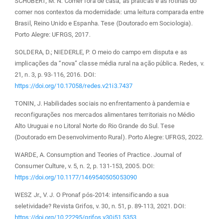
SCHUBERT, M. N. Comer fora de casa, as práticas e as rotinas do
comer nos contextos da modernidade: uma leitura comparada entre
Brasil, Reino Unido e Espanha. Tese (Doutorado em Sociologia).
Porto Alegre: UFRGS, 2017.
SOLDERA, D.; NIEDERLE, P. O meio do campo em disputa e as
implicações da “nova” classe média rural na ação pública. Redes, v.
21, n. 3, p. 93-116, 2016. DOI:
https://doi.org/10.17058/redes.v21i3.7437
TONIN, J. Habilidades sociais no enfrentamento à pandemia e
reconfigurações nos mercados alimentares territoriais no Médio
Alto Uruguai e no Litoral Norte do Rio Grande do Sul. Tese
(Doutorado em Desenvolvimento Rural). Porto Alegre: UFRGS, 2022.
WARDE, A. Consumption and Teories of Practice. Journal of
Consumer Culture, v. 5, n. 2, p. 131-153, 2005. DOI:
https://doi.org/10.1177/1469540505053090
WESZ Jr., V. J. O Pronaf pós-2014: intensificando a sua
seletividade? Revista Grifos, v. 30, n. 51, p. 89-113, 2021. DOI:
https://doi.org/10.22295/grifos.v30i51.5353