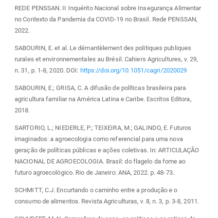
REDE PENSSAN. II Inquérito Nacional sobre Insegurança Alimentar
no Contexto da Pandemia da COVID-19 no Brasil. Rede PENSSAN,
2022.
SABOURIN, E. et al. Le démantèlement des politiques publiques
rurales et environnementales au Brésil. Cahiers Agricultures, v. 29,
n. 31, p. 1-8, 2020. DOI:
https://doi.org/10.1051/cagri/2020029
SABOURIN, E.; GRISA, C. A difusão de políticas brasileira para
agricultura familiar na América Latina e Caribe. Escritos Editora,
2018.
SARTORIO, L.; NIEDERLE, P.; TEIXEIRA, M.; GALINDO, E. Futuros
imaginados: a agroecologia como referencial para uma nova
geração de políticas públicas e ações coletivas. In: ARTICULAÇÃO
NACIONAL DE AGROECOLOGIA. Brasil: do flagelo da fome ao
futuro agroecológico. Rio de Janeiro: ANA, 2022. p. 48-73.
SCHMITT, C.J. Encurtando o caminho entre a produção e o
consumo de alimentos. Revista Agriculturas, v. 8, n. 3, p. 3-8, 2011.