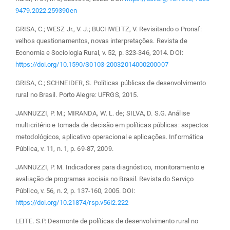
9479.2022.259390en
GRISA, C.; WESZ Jr., V. J.; BUCHWEITZ, V. Revisitando o Pronaf:
velhos questionamentos, novas interpretações. Revista de
Economia e Sociologia Rural, v. 52, p. 323-346, 2014. DOI:
https://doi.org/10.1590/S0103-20032014000200007
GRISA, C.; SCHNEIDER, S. Políticas públicas de desenvolvimento
rural no Brasil. Porto Alegre: UFRGS, 2015.
JANNUZZI, P. M.; MIRANDA, W. L. de; SILVA, D. S.G. Análise
multicritério e tomada de decisão em políticas públicas: aspectos
metodológicos, aplicativo operacional e aplicações. Informática
Pública, v. 11, n. 1, p. 69-87, 2009.
JANNUZZI, P. M. Indicadores para diagnóstico, monitoramento e
avaliação de programas sociais no Brasil. Revista do Serviço
Público, v. 56, n. 2, p. 137-160, 2005. DOI:
https://doi.org/10.21874/rsp.v56i2.222
LEITE. S.P. Desmonte de políticas de desenvolvimento rural no