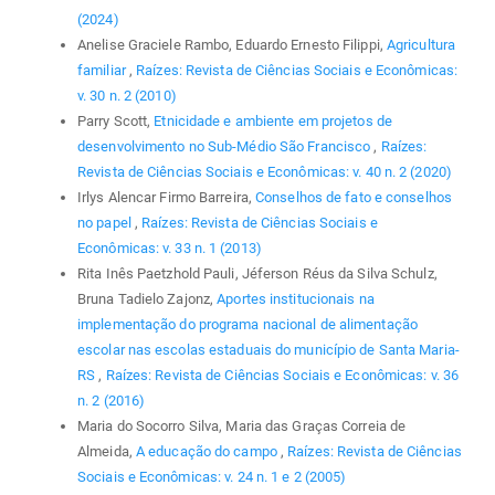
(2024)
Anelise Graciele Rambo, Eduardo Ernesto Filippi,
Agricultura
familiar
,
Raízes: Revista de Ciências Sociais e Econômicas:
v. 30 n. 2 (2010)
Parry Scott,
Etnicidade e ambiente em projetos de
desenvolvimento no Sub-Médio São Francisco
,
Raízes:
Revista de Ciências Sociais e Econômicas: v. 40 n. 2 (2020)
Irlys Alencar Firmo Barreira,
Conselhos de fato e conselhos
no papel
,
Raízes: Revista de Ciências Sociais e
Econômicas: v. 33 n. 1 (2013)
Rita Inês Paetzhold Pauli, Jéferson Réus da Silva Schulz,
Bruna Tadielo Zajonz,
Aportes institucionais na
implementação do programa nacional de alimentação
escolar nas escolas estaduais do município de Santa Maria-
RS
,
Raízes: Revista de Ciências Sociais e Econômicas: v. 36
n. 2 (2016)
Maria do Socorro Silva, Maria das Graças Correia de
Almeida,
A educação do campo
,
Raízes: Revista de Ciências
Sociais e Econômicas: v. 24 n. 1 e 2 (2005)