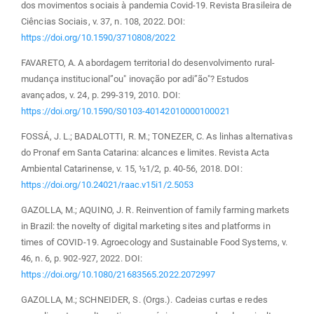
dos movimentos sociais à pandemia Covid-19. Revista Brasileira de
Ciências Sociais, v. 37, n. 108, 2022. DOI:
https://doi.org/10.1590/3710808/2022
FAVARETO, A. A abordagem territorial do desenvolvimento rural-
mudança institucional”ou" inovação por adi”ão"? Estudos
avançados, v. 24, p. 299-319, 2010. DOI:
https://doi.org/10.1590/S0103-40142010000100021
FOSSÁ, J. L.; BADALOTTI, R. M.; TONEZER, C. As linhas alternativas
do Pronaf em Santa Catarina: alcances e limites. Revista Acta
Ambiental Catarinense, v. 15, ½1/2, p. 40-56, 2018. DOI:
https://doi.org/10.24021/raac.v15i1/2.5053
GAZOLLA, M.; AQUINO, J. R. Reinvention of family farming markets
in Brazil: the novelty of digital marketing sites and platforms in
times of COVID-19. Agroecology and Sustainable Food Systems, v.
46, n. 6, p. 902-927, 2022. DOI:
https://doi.org/10.1080/21683565.2022.2072997
GAZOLLA, M.; SCHNEIDER, S. (Orgs.). Cadeias curtas e redes