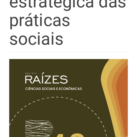
estratégica das
práticas
sociais
Barra
lateral
de
artigos