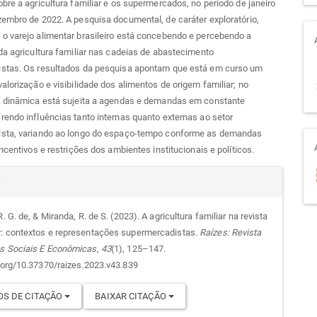
bre a agricultura familiar e os supermercados, no período de janeiro
embro de 2022. A pesquisa documental, de caráter exploratório,
o varejo alimentar brasileiro está concebendo e percebendo a
da agricultura familiar nas cadeias de abastecimento
stas. Os resultados da pesquisa apontam que está em curso um
alorização e visibilidade dos alimentos de origem familiar; no
a dinâmica está sujeita a agendas e demandas em constante
endo influências tanto internas quanto externas ao setor
sta, variando ao longo do espaço-tempo conforme as demandas
incentivos e restrições dos ambientes institucionais e políticos.
alhes
r
R. G. de, & Miranda, R. de S. (2023). A agricultura familiar na revista
: contextos e representações supermercadistas.
Raízes: Revista
go
s Sociais E Econômicas
,
43
(1), 125–147.
i.org/10.37370/raizes.2023.v43.839
S DE CITAÇÃO
BAIXAR CITAÇÃO