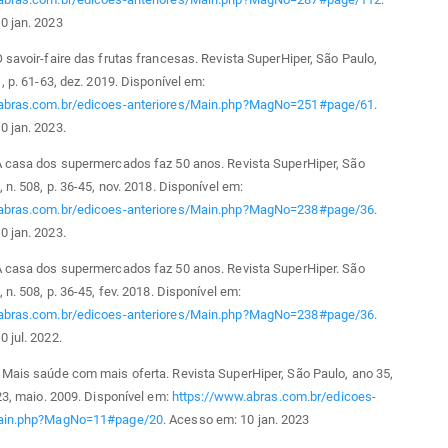
0 jan. 2023
 savoir-faire das frutas francesas. Revista SuperHiper, São Paulo,
1, p. 61-63, dez. 2019. Disponível em:
abras.com.br/edicoes-anteriores/Main.php?MagNo=251#page/61
.
0 jan. 2023.
A casa dos supermercados faz 50 anos. Revista SuperHiper, São
 n. 508, p. 36-45, nov. 2018. Disponível em:
abras.com.br/edicoes-anteriores/Main.php?MagNo=238#page/36
.
0 jan. 2023.
A casa dos supermercados faz 50 anos. Revista SuperHiper. São
 n. 508, p. 36-45, fev. 2018. Disponível em:
abras.com.br/edicoes-anteriores/Main.php?MagNo=238#page/36
.
 jul. 2022.
Mais saúde com mais oferta. Revista SuperHiper, São Paulo, ano 35,
-23, maio. 2009. Disponível em:
https://www.abras.com.br/edicoes-
Main.php?MagNo=11#page/20
. Acesso em: 10 jan. 2023