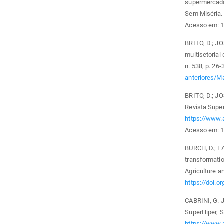
supermercado
Sem Miséria. 
Acesso em: 1
BRITO, D.; JO
multisetorial
n. 538, p. 26-
anteriores/
BRITO, D.; JO
Revista Super
https://www.
Acesso em: 1
BURCH, D.; L
transformatio
Agriculture an
https://doi.o
CABRINI, G. J
SuperHiper, S
https://www.