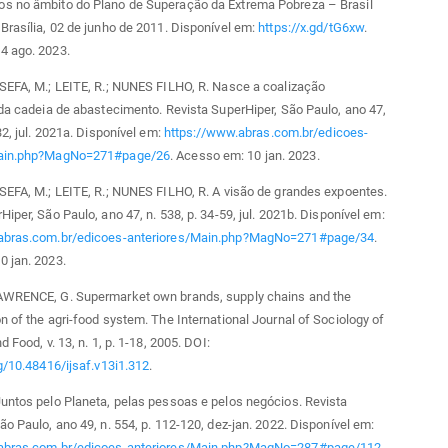
s no âmbito do Plano de Superação da Extrema Pobreza – Brasil
Brasília, 02 de junho de 2011. Disponível em:
https://x.gd/tG6xw
.
4 ago. 2023.
SEFA, M.; LEITE, R.; NUNES FILHO, R. Nasce a coalização
 da cadeia de abastecimento. Revista SuperHiper, São Paulo, ano 47,
32, jul. 2021a. Disponível em:
https://www.abras.com.br/edicoes-
Main.php?MagNo=271#page/26
. Acesso em: 10 jan. 2023.
SEFA, M.; LEITE, R.; NUNES FILHO, R. A visão de grandes expoentes.
Hiper, São Paulo, ano 47, n. 538, p. 34-59, jul. 2021b. Disponível em:
abras.com.br/edicoes-anteriores/Main.php?MagNo=271#page/34
.
0 jan. 2023.
AWRENCE, G. Supermarket own brands, supply chains and the
n of the agri-food system. The International Journal of Sociology of
d Food, v. 13, n. 1, p. 1-18, 2005. DOI:
rg/10.48416/ijsaf.v13i1.312
.
untos pelo Planeta, pelas pessoas e pelos negócios. Revista
ão Paulo, ano 49, n. 554, p. 112-120, dez-jan. 2022. Disponível em:
abras.com.br/edicoes-anteriores/Main.php?MagNo=287#page/112
.