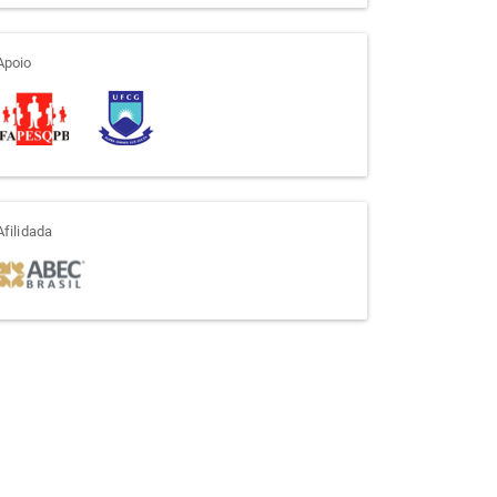
apoio
Apoio
afiliada
Afilidada