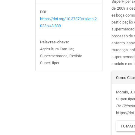
SuperHiper so
de 2009 a dez
DOI:
esboça como 
https://doi.org/10.37370/raizes.2
participação 
023.v43.839
supermercadi
processo de v
Palavras-chave:
entanto, ess
Agricultura Familiar,
mudança, sofr
Supermercados, Revista
supermercadi
SuperHiper
sociais e os 
Det
Como Cita
do
Morais, J. 
SuperHiper
arti
De Ciência
https://do
FOMATO