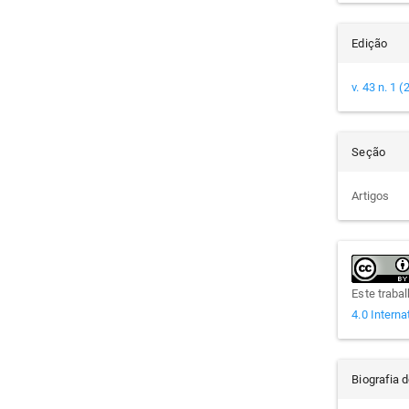
Edição
v. 43 n. 1 
Seção
Artigos
Este traba
4.0 Interna
Biografia 