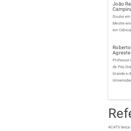
João Ra
Campin
Doutor em 
Mestre em 
em Ciência
Roberto
Agreste
Professor 
de Pós-Gra
Grande e 
Universida
Ref
ACATS lança c