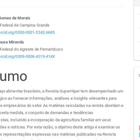
teúdo
Gomes de Morais
 Federal de Campina Grande
/orcid.org/0000-0001-5242-6685
ousa Miranda
go
 Federal do Agreste de Pernambuco
/orcid.org/0009-0008-4015-414X
cipal
sumo
ejo alimentar brasileiro, a Revista SuperHiper tem desempenhado um
gico ao fornecer informações, análises e insights relevantes para
 e empresários do setor. As matérias veiculadas na revista abordam e
 certa medida, o conjunto de demandas e tendências
tas, incluindo a incorporação da agricultura familiar em seus
ões e notícias. Por esta razão, o objetivo deste artigo é examinar os
as representações expressas nas matérias publicadas na Revista