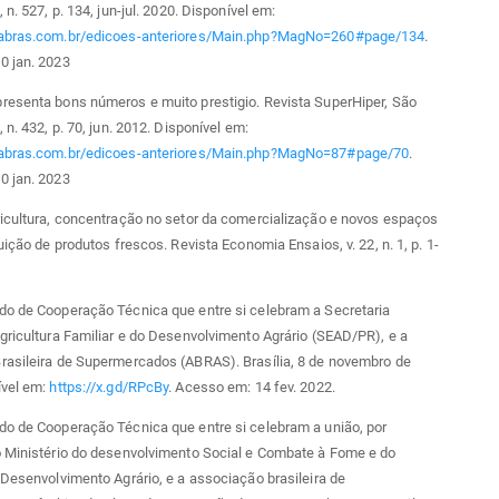
 n. 527, p. 134, jun-jul. 2020. Disponível em:
abras.com.br/edicoes-anteriores/Main.php?MagNo=260#page/134
.
0 jan. 2023
resenta bons números e muito prestigio. Revista SuperHiper, São
 n. 432, p. 70, jun. 2012. Disponível em:
abras.com.br/edicoes-anteriores/Main.php?MagNo=87#page/70
.
0 jan. 2023
icultura, concentração no setor da comercialização e novos espaços
uição de produtos frescos. Revista Economia Ensaios, v. 22, n. 1, p. 1-
do de Cooperação Técnica que entre si celebram a Secretaria
gricultura Familiar e do Desenvolvimento Agrário (SEAD/PR), e a
rasileira de Supermercados (ABRAS). Brasília, 8 de novembro de
ível em:
https://x.gd/RPcBy
. Acesso em: 14 fev. 2022.
do de Cooperação Técnica que entre si celebram a união, por
o Ministério do desenvolvimento Social e Combate à Fome e do
 Desenvolvimento Agrário, e a associação brasileira de