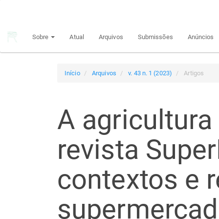
Navegação
Principal
Conteúdo
Sobre
Atual
Arquivos
Submissões
Anúncios
principal
Barra
Lateral
Início
Arquivos
v. 43 n. 1 (2023)
Artigos
A agricultura
revista Super
contextos e 
supermercad