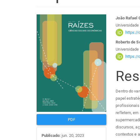
Barra
Con
João Rafael 
Universidade
lateral
do
https:/
Roberto de S
de
arti
Universidade
https:/
artigos
prin
Re
Dentro do var
papel estraté
profissionais
refletem, em
PDF
supermercadis
discursos, aç
contextos e 
Publicado:
jun. 20, 2023