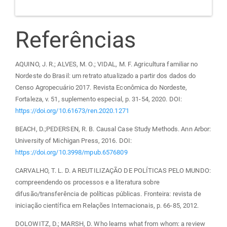
Referências
AQUINO, J. R.; ALVES, M. O.; VIDAL, M. F. Agricultura familiar no
Nordeste do Brasil: um retrato atualizado a partir dos dados do
Censo Agropecuário 2017. Revista Econômica do Nordeste,
Fortaleza, v. 51, suplemento especial, p. 31-54, 2020. DOI:
https://doi.org/10.61673/ren.2020.1271
BEACH, D.;PEDERSEN, R. B. Causal Case Study Methods. Ann Arbor:
University of Michigan Press, 2016. DOI:
https://doi.org/10.3998/mpub.6576809
CARVALHO, T. L. D. A REUTILIZAÇÃO DE POLÍTICAS PELO MUNDO:
compreendendo os processos e a literatura sobre
difusão/transferência de políticas públicas. Fronteira: revista de
iniciação científica em Relações Internacionais, p. 66-85, 2012.
DOLOWITZ, D.; MARSH, D. Who learns what from whom: a review