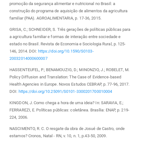
promoção da segurança alimentar e nutricional no Brasil: a
construção do programa de aquisição de alimentos da agricultura
familiar (PAA). AGROALIMENTARIA, p. 17-36, 2015.
GRISA, C.; SCHNEIDER, S. Três gerações de políticas públicas para
a agricultura familiar e formas de interação entre sociedade e
estado no Brasil. Revista de Economia e Sociologia Rural, p. 125-
146, 2014. DOI:
https://doi.org/10.1590/S0103-
20032014000600007
HASSENTEUFEL, P.; BENAMOUZIG, D.; MINONZIO, J.; ROBELET, M.
Policy Diffusion and Translation: The Case of Evidence-based
Health Agencies in Europe. Novos Estudos CEBRAP, p. 77-96, 2017.
DOI:
https://doi.org/10.25091/S0101-3300201700010004
KINGDON, J. Como chega a hora de uma ideia? In: SARAVIA, E.;
FERRAREZI, E. Políticas públicas: coletânea. Brasília: ENAP, p. 219-
224, 2006.
NASCIMENTO, R. C. O resgate da obra de Josué de Castro, onde
estamos? Cronos, Natal - RN, v. 10, n. 1, p.43-50, 2009.