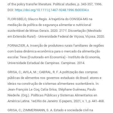
of the policy transfer literature. Political studies, p. 343-357, 1996.
DOI:
https://doi.org/10.1111/j.1467-9248.1996.tb00334.x
FLORISBELO, Glauco Regis. A trajetória do CONSEA-MG na
mediação da política de segurança alimentar e nutricional
sustentável de Minas Gerais. 2020. 217 f. Dissertação (Mestrado
em Extensão Rural) - Universidade Federal de Viçosa, Viçosa. 2020.
FORNAZIER, A. Inserção de produtores rurais familiares de regiões
com baixa dinâmica econômica para o mercado da alimentação
escolar. Tese (Doutorado em Economia) - Instituto de Economia,
Universidade Estadual de Campinas. Campinas. 2014.
GRISA, C.; AVILA, M. ; CABRAL, R. F. A politização das compras
públicas de alimentos nos governos estaduais do Brasil: atores e
ideias na construção de sistemas alimentares sustentáveis. In:
Jean-François Le Coq; Catia Grisa; Stéphane Guéneau; Paulo
Niederle. (Org.). Políticas Públicas y Sistemas Alimentarios en
América Latina. 1ed.Rio de Janeiro: E-papers, 2021, v. 1, p. 441-468.
GRISA, C.; ZIMMERMANN, S. A. Estado e sociedade civil na