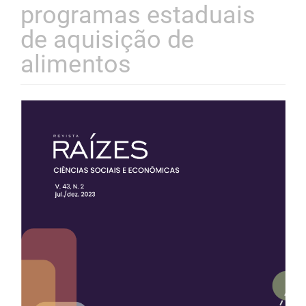
programas estaduais
de aquisição de
alimentos
Barra
lateral
de
artigos