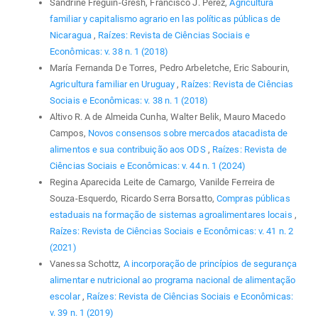
Sandrine Fréguin-Gresh, Francisco J. Pérez,
Agricultura
familiar y capitalismo agrario en las políticas públicas de
Nicaragua
,
Raízes: Revista de Ciências Sociais e
Econômicas: v. 38 n. 1 (2018)
María Fernanda De Torres, Pedro Arbeletche, Eric Sabourin,
Agricultura familiar en Uruguay
,
Raízes: Revista de Ciências
Sociais e Econômicas: v. 38 n. 1 (2018)
Altivo R. A de Almeida Cunha, Walter Belik, Mauro Macedo
Campos,
Novos consensos sobre mercados atacadista de
alimentos e sua contribuição aos ODS
,
Raízes: Revista de
Ciências Sociais e Econômicas: v. 44 n. 1 (2024)
Regina Aparecida Leite de Camargo, Vanilde Ferreira de
Souza-Esquerdo, Ricardo Serra Borsatto,
Compras públicas
estaduais na formação de sistemas agroalimentares locais
,
Raízes: Revista de Ciências Sociais e Econômicas: v. 41 n. 2
(2021)
Vanessa Schottz,
A incorporação de princípios de segurança
alimentar e nutricional ao programa nacional de alimentação
escolar
,
Raízes: Revista de Ciências Sociais e Econômicas:
v. 39 n. 1 (2019)