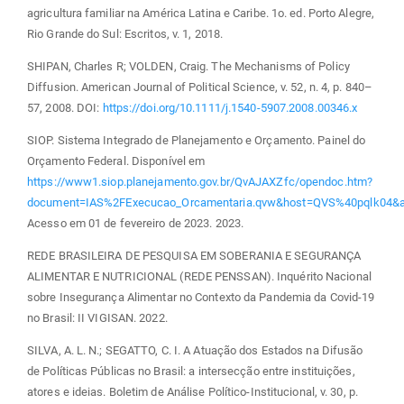
agricultura familiar na América Latina e Caribe. 1o. ed. Porto Alegre,
Rio Grande do Sul: Escritos, v. 1, 2018.
SHIPAN, Charles R; VOLDEN, Craig. The Mechanisms of Policy
Diffusion. American Journal of Political Science, v. 52, n. 4, p. 840–
57, 2008. DOI:
https://doi.org/10.1111/j.1540-5907.2008.00346.x
SIOP. Sistema Integrado de Planejamento e Orçamento. Painel do
Orçamento Federal. Disponível em
https://www1.siop.planejamento.gov.br/QvAJAXZfc/opendoc.htm?
document=IAS%2FExecucao_Orcamentaria.qvw&host=QVS%40pqlk04&
Acesso em 01 de fevereiro de 2023. 2023.
REDE BRASILEIRA DE PESQUISA EM SOBERANIA E SEGURANÇA
ALIMENTAR E NUTRICIONAL (REDE PENSSAN). Inquérito Nacional
sobre Insegurança Alimentar no Contexto da Pandemia da Covid-19
no Brasil: II VIGISAN. 2022.
SILVA, A. L. N.; SEGATTO, C. I. A Atuação dos Estados na Difusão
de Políticas Públicas no Brasil: a intersecção entre instituições,
atores e ideias. Boletim de Análise Político-Institucional, v. 30, p.