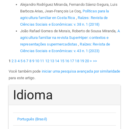
Alejandro Rodríguez Miranda, Fernando Sáenz-Segura, Luis
Barboza Arias, Jean-François Le Coq,
Políticas para la
agricultura familiar en Costa Rica
,
Raízes: Revista de
Ciências Sociais e Econômicas: v. 38 n. 1 (2018)
João Rafael Gomes de Morais, Roberto de Sousa Miranda,
A
agricultura familiar na revista SuperHiper: contextos e
representações supermercadistas
,
Raízes: Revista de
Ciências Sociais e Econômicas: v. 43 n. 1 (2023)
1
2
3
4
5
6
7
8
9
10
11
12
13
14
15
16
17
18
19
20
>
>>
Você também pode
iniciar uma pesquisa avançada por similaridade
para este artigo.
Idioma
Português (Brasil)