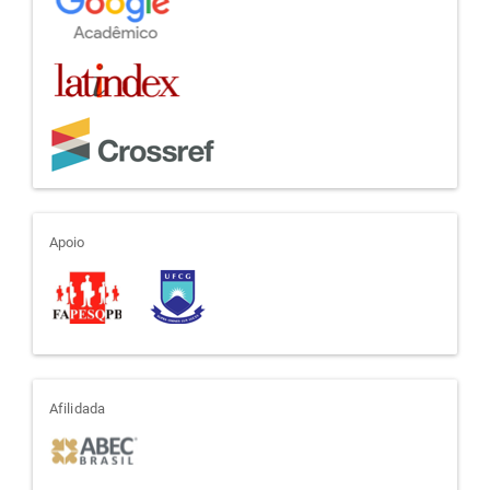
apoio
Apoio
afiliada
Afilidada