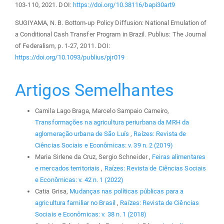
103-110, 2021. DOI:
https://doi.org/10.38116/bapi30art9
SUGIYAMA, N. B. Bottom-up Policy Diffusion: National Emulation of
a Conditional Cash Transfer Program in Brazil. Publius: The Journal
of Federalism, p. 1-27, 2011. DOI:
https://doi.org/10.1093/publius/pjr019
Artigos Semelhantes
Camila Lago Braga, Marcelo Sampaio Carneiro,
Transformações na agricultura periurbana da MRH da
aglomeração urbana de São Luís
,
Raízes: Revista de
Ciências Sociais e Econômicas: v. 39 n. 2 (2019)
Maria Sirlene da Cruz, Sergio Schneider ,
Feiras alimentares
e mercados territoriais
,
Raízes: Revista de Ciências Sociais
e Econômicas: v. 42 n. 1 (2022)
Catia Grisa,
Mudanças nas políticas públicas para a
agricultura familiar no Brasil
,
Raízes: Revista de Ciências
Sociais e Econômicas: v. 38 n. 1 (2018)