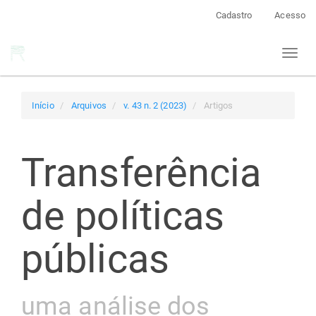
Navegação
Cadastro
Acesso
Principal
Conteúdo
Toggl
principal
naviga
Barra
Lateral
Início
Arquivos
v. 43 n. 2 (2023)
Artigos
Transferência
de políticas
públicas
uma análise dos