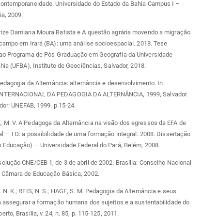
ontemporaneidade. Universidade do Estado da Bahia Campus I –
a, 2009.
ize Damiana Moura Batista e A questão agrária movendo a migração
campo em Irará (BA): uma análise socioespacial. 2018. Tese
ao Programa de Pós-Graduação em Geografia da Universidade
hia (UFBA), Instituto de Geociências, Salvador, 2018.
Pedagogia da Alternância: alternância e desenvolvimento. In:
NTERNACIONAL DA PEDAGOGIA DA ALTERNÂNCIA, 1999, Salvador.
ador: UNEFAB, 1999. p.15-24.
M. V. A Pedagoga da Alternância na visão dos egressos da EFA de
l – TO: a possibilidade de uma formação integral. 2008. Dissertação
 Educação) – Universidade Federal do Pará, Belém, 2008.
lução CNE/CEB 1, de 3 de abril de 2002. Brasília: Conselho Nacional
 Câmara de Educação Básica, 2002.
N. K.; REIS, N. S.; HAGE, S. M. Pedagogia da Alternância e seus
a assegurar a formação humana dos sujeitos e a sustentabilidade do
to, Brasília, v. 24, n. 85, p. 115-125, 2011.