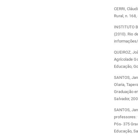
CERRI, Cláud
Rural, n. 168,
INSTITUTO B
(2010). Rio 
informações/
QUEIROZ, Joã
Agrícolade G
Educação, Go
SANTOS, Janei
Olaria, Taper
Graduação em 
Salvador, 200
SANTOS, Jane
professores: 
Pós- 375 Gra
Educação, Sa