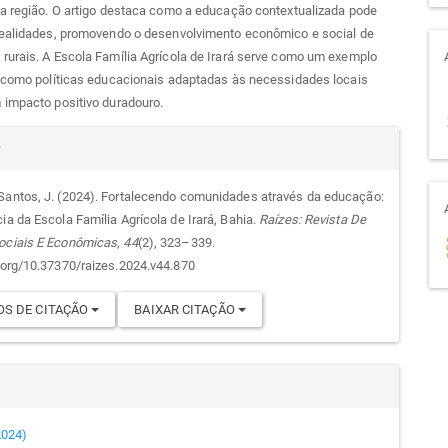
da região. O artigo destaca como a educação contextualizada pode
realidades, promovendo o desenvolvimento econômico e social de
rurais. A Escola Família Agrícola de Irará serve como um exemplo
e como políticas educacionais adaptadas às necessidades locais
 impacto positivo duradouro.
alhes
r
Santos, J. (2024). Fortalecendo comunidades através da educação:
ia da Escola Família Agrícola de Irará, Bahia.
Raízes: Revista De
go
ociais E Econômicas
,
44
(2), 323–339.
i.org/10.37370/raizes.2024.v44.870
S DE CITAÇÃO
BAIXAR CITAÇÃO
(2024)