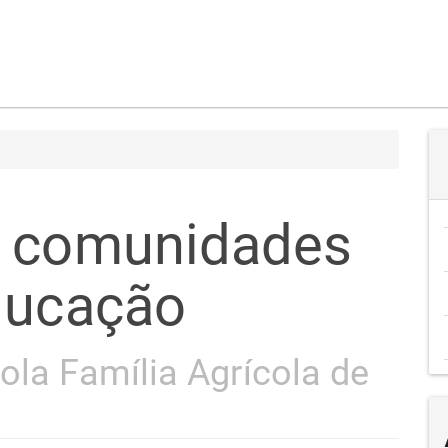
o comunidades
ducação
ola Família Agrícola de