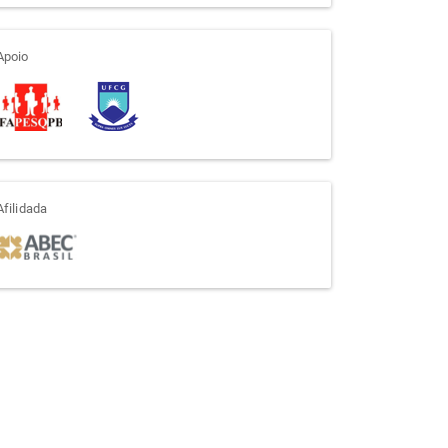
apoio
Apoio
afiliada
Afilidada