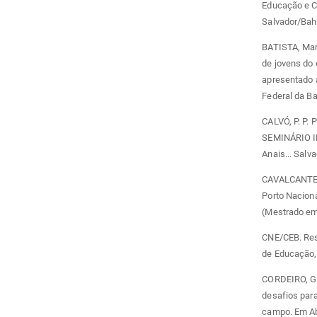
Educação e C
Salvador/Bahi
BATISTA, Mar
de jovens do 
apresentado 
Federal da Ba
CALVÓ, P. P. 
SEMINÁRIO I
Anais... Salv
CAVALCANTE, 
Porto Naciona
(Mestrado em
CNE/CEB. Reso
de Educação,
CORDEIRO, G. 
desafios par
campo. Em Aber