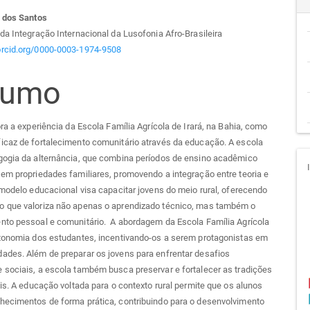
teúdo
o dos Santos
da Integração Internacional da Lusofonia Afro-Brasileira
/orcid.org/0000-0003-1974-9508
sumo
go
cipal
ora a experiência da Escola Família Agrícola de Irará, na Bahia, como
icaz de fortalecimento comunitário através da educação. A escola
gogia da alternância, que combina períodos de ensino acadêmico
em propriedades familiares, promovendo a integração entre teoria e
 modelo educacional visa capacitar jovens do meio rural, oferecendo
 que valoriza não apenas o aprendizado técnico, mas também o
nto pessoal e comunitário. A abordagem da Escola Família Agrícola
utonomia dos estudantes, incentivando-os a serem protagonistas em
ades. Além de preparar os jovens para enfrentar desafios
sociais, a escola também busca preservar e fortalecer as tradições
ais. A educação voltada para o contexto rural permite que os alunos
hecimentos de forma prática, contribuindo para o desenvolvimento