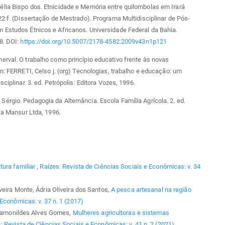
lia Bispo dos. Etnicidade e Memória entre quilombolas em Irará
22 f. (Dissertação de Mestrado). Programa Multidisciplinar de Pós-
 Estudos Étnicos e Africanos. Universidade Federal da Bahia.
8. DOI:
https://doi.org/10.5007/2178-4582.2009v43n1p121
rval. O trabalho como princípio educativo frente às novas
In: FERRETI, Celso j. (org) Tecnologias, trabalho e educação: um
sciplinar. 3. ed. Petrópolis: Editora Vozes, 1996.
rgio. Pedagogia da Alternância. Escola Família Agrícola. 2. ed.
ica Mansur Ltda, 1996.
tura familiar
,
Raízes: Revista de Ciências Sociais e Econômicas: v. 34
eira Monte, Ádria Oliveira dos Santos,
A pesca artesanal na região
Econômicas: v. 37 n. 1 (2017)
, Ramonildes Alves Gomes,
Mulheres agricultoras e sistemas
: Revista de Ciências Sociais e Econômicas: v. 41 n. 2 (2021)