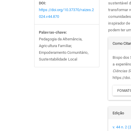
sustentável 
DOI:
transformar 
https://doi.org/10.37370/raizes.2
comunidades 
024.v44.870
inspirador d
podem ter um
Palavras-chave:
Det
Pedagogia da Alternância,
Como Cita
Agricultura Familiar,
Empoderamento Comunitário,
do
Bispo dos 
Sustentabilidade Local
a experiênc
arti
Ciências S
https://do
FOMATO
Edição
v. 44 n. 2 