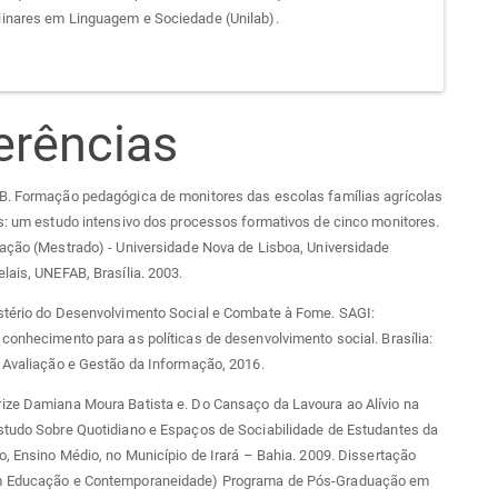
plinares em Linguagem e Sociedade (Unilab).
erências
B. Formação pedagógica de monitores das escolas famílias agrícolas
s: um estudo intensivo dos processos formativos de cinco monitores.
ação (Mestrado) - Universidade Nova de Lisboa, Universidade
lais, UNEFAB, Brasília. 2003.
stério do Desenvolvimento Social e Combate à Fome. SAGI:
conhecimento para as políticas de desenvolvimento social. Brasília:
 Avaliação e Gestão da Informação, 2016.
ize Damiana Moura Batista e. Do Cansaço da Lavoura ao Alívio na
studo Sobre Quotidiano e Espaços de Sociabilidade de Estudantes da
o, Ensino Médio, no Município de Irará – Bahia. 2009. Dissertação
m Educação e Contemporaneidade) Programa de Pós-Graduação em