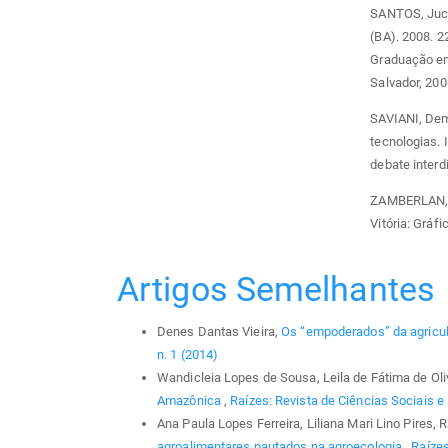
SANTOS, Jucé
(BA). 2008. 2
Graduação em
Salvador, 200
SAVIANI, Deme
tecnologias. 
debate interdi
ZAMBERLAN, Sé
Vitória: Gráf
Artigos Semelhantes
Denes Dantas Vieira,
Os “empoderados” da agricul
n. 1 (2014)
Wandicleia Lopes de Sousa, Leila de Fátima de Oliv
Amazônica
,
Raízes: Revista de Ciências Sociais e 
Ana Paula Lopes Ferreira, Liliana Mari Lino Pires
agroalimentares pautados na agroecologia
,
Raízes