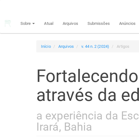
Navegação
Principal
Conteúdo
Sobre
Atual
Arquivos
Submissões
Anúncios
principal
Barra
Lateral
Início
Arquivos
v. 44 n. 2 (2024)
Artigos
Fortalecend
através da e
a experiência da Esc
Irará, Bahia