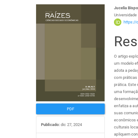
Barra
Con
Jucelia Bisp
Universidade 
lateral
do
https:/
Re
de
arti
artigos
prin
O artigo expl
um modelo ef
adota a peda
com práticas 
prática. Este
uma formação
desenvolvime
enfatiza a a
PDF
suas comunid
econômicos e 
Publicado:
dic 27, 2024
culturais loc
apliquem con