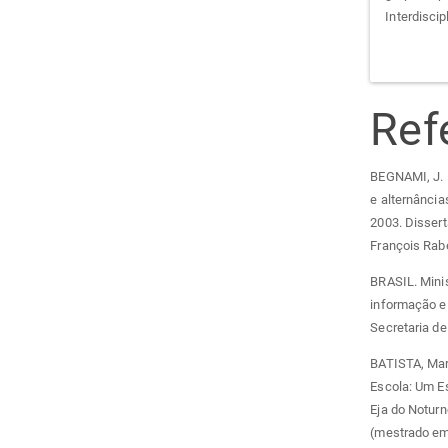
Interdisci
Ref
BEGNAMI, J. 
e alternância
2003. Dissert
François Rabe
BRASIL. Mini
informação e 
Secretaria de
BATISTA, Mar
Escola: Um E
Eja do Noturn
(mestrado e