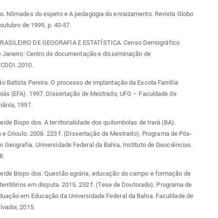
io. Nômades do espeto e A pedagogia do enraizamento. Revista Globo
 outubro de 1999, p. 40-57.
RASILEIRO DE GEOGRAFIA E ESTATÍSTICA. Censo Demográfico
de Janeiro: Centro de documentação e disseminação de
CDDI. 2010.
o Batista Pereira. O processo de implantação da Escola Família
oiás (EFA). 1997. Dissertação de Mestrado, UFG – Faculdade de
iânia, 1997.
de Bispo dos. A territorialidade dos quilombolas de Irará (BA).
a e Crioulo. 2008. 223 f. (Dissertação de Mestrado). Programa de Pós-
Geografia. Universidade Federal da Bahia, Instituto de Geociências.
8.
ide Bispo dos. Questão agrária, educação do campo e formação de
territórios em disputa. 2015. 252 f. (Tese de Doutorado). Programa de
duação em Educação da Universidade Federal da Bahia. Faculdade de
lvador, 2015.