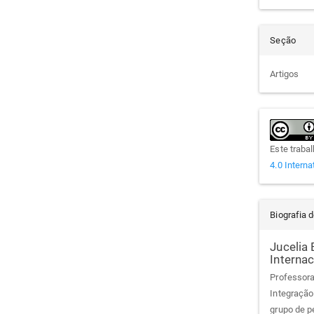
Seção
Artigos
Este traba
4.0 Interna
Biografia 
Jucelia
Internac
Professora
Integração
grupo de p