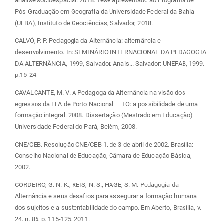
análise socioespacial. 2018. Tese apresentado ao Programa de
Pós-Graduação em Geografia da Universidade Federal da Bahia
(UFBA), Instituto de Geociências, Salvador, 2018.
CALVÓ, P. P. Pedagogia da Alternância: alternância e
desenvolvimento. In: SEMINÁRIO INTERNACIONAL DA PEDAGOGIA
DA ALTERNÂNCIA, 1999, Salvador. Anais... Salvador: UNEFAB, 1999.
p.15-24.
CAVALCANTE, M. V. A Pedagoga da Alternância na visão dos
egressos da EFA de Porto Nacional – TO: a possibilidade de uma
formação integral. 2008. Dissertação (Mestrado em Educação) –
Universidade Federal do Pará, Belém, 2008.
CNE/CEB. Resolução CNE/CEB 1, de 3 de abril de 2002. Brasília:
Conselho Nacional de Educação, Câmara de Educação Básica,
2002.
CORDEIRO, G. N. K.; REIS, N. S.; HAGE, S. M. Pedagogia da
Alternância e seus desafios para assegurar a formação humana
dos sujeitos e a sustentabilidade do campo. Em Aberto, Brasília, v.
24, n. 85, p. 115-125, 2011.