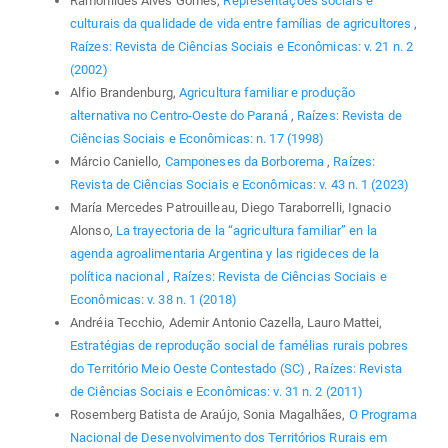
Ramonildes Alves Gomes,
Representações sociais e
culturais da qualidade de vida entre famílias de agricultores
,
Raízes: Revista de Ciências Sociais e Econômicas: v. 21 n. 2
(2002)
Alfio Brandenburg,
Agricultura familiar e produção
alternativa no Centro-Oeste do Paraná
,
Raízes: Revista de
Ciências Sociais e Econômicas: n. 17 (1998)
Márcio Caniello,
Camponeses da Borborema
,
Raízes:
Revista de Ciências Sociais e Econômicas: v. 43 n. 1 (2023)
María Mercedes Patrouilleau, Diego Taraborrelli, Ignacio
Alonso,
La trayectoria de la “agricultura familiar” en la
agenda agroalimentaria Argentina y las rigideces de la
política nacional
,
Raízes: Revista de Ciências Sociais e
Econômicas: v. 38 n. 1 (2018)
Andréia Tecchio, Ademir Antonio Cazella, Lauro Mattei,
Estratégias de reprodução social de famélias rurais pobres
do Território Meio Oeste Contestado (SC)
,
Raízes: Revista
de Ciências Sociais e Econômicas: v. 31 n. 2 (2011)
Rosemberg Batista de Araújo, Sonia Magalhães,
O Programa
Nacional de Desenvolvimento dos Territórios Rurais em