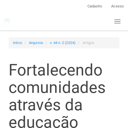
Navegação
Cadastro
Acesso
Principal
Conteúdo
Toggl
principal
naviga
Barra
Lateral
Início
Arquivos
v. 44 n. 2 (2024)
Artigos
Fortalecendo
comunidades
através da
educação