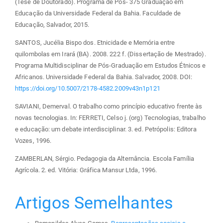
(Tese de Doutorado). Programa de Pós- 375 Graduação em
Educação da Universidade Federal da Bahia. Faculdade de
Educação, Salvador, 2015.
SANTOS, Jucélia Bispo dos. Etnicidade e Memória entre
quilombolas em Irará (BA). 2008. 222 f. (Dissertação de Mestrado).
Programa Multidisciplinar de Pós-Graduação em Estudos Étnicos e
Africanos. Universidade Federal da Bahia. Salvador, 2008. DOI:
https://doi.org/10.5007/2178-4582.2009v43n1p121
SAVIANI, Demerval. O trabalho como princípio educativo frente às
novas tecnologias. In: FERRETI, Celso j. (org) Tecnologias, trabalho
e educação: um debate interdisciplinar. 3. ed. Petrópolis: Editora
Vozes, 1996.
ZAMBERLAN, Sérgio. Pedagogia da Alternância. Escola Família
Agrícola. 2. ed. Vitória: Gráfica Mansur Ltda, 1996.
Artigos Semelhantes