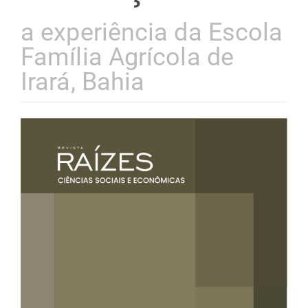
a experiência da Escola
Família Agrícola de
Irará, Bahia
Barra
lateral
de
artigos