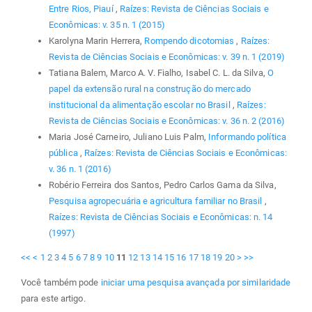
Entre Rios, Piauí
,
Raízes: Revista de Ciências Sociais e
Econômicas: v. 35 n. 1 (2015)
Karolyna Marin Herrera,
Rompendo dicotomias
,
Raízes:
Revista de Ciências Sociais e Econômicas: v. 39 n. 1 (2019)
Tatiana Balem, Marco A. V. Fialho, Isabel C. L. da Silva,
O
papel da extensão rural na construção do mercado
institucional da alimentação escolar no Brasil
,
Raízes:
Revista de Ciências Sociais e Econômicas: v. 36 n. 2 (2016)
Maria José Carneiro, Juliano Luis Palm,
Informando política
pública
,
Raízes: Revista de Ciências Sociais e Econômicas:
v. 36 n. 1 (2016)
Robério Ferreira dos Santos, Pedro Carlos Gama da Silva,
Pesquisa agropecuária e agricultura familiar no Brasil
,
Raízes: Revista de Ciências Sociais e Econômicas: n. 14
(1997)
<<
<
1
2
3
4
5
6
7
8
9
10
11
12
13
14
15
16
17
18
19
20
>
>>
Você também pode
iniciar uma pesquisa avançada por similaridade
para este artigo.