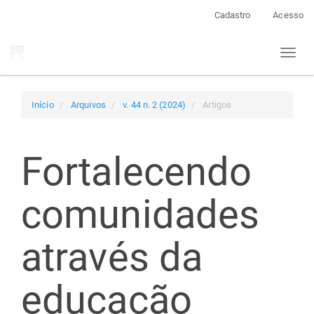
Navegação
Cadastro
Acesso
Principal
Conteúdo
Toggl
principal
naviga
Barra
Lateral
Início
Arquivos
v. 44 n. 2 (2024)
Artigos
Fortalecendo
comunidades
através da
educação