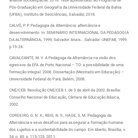
análise socioespacial. 2018. Tese apresentado ao Programa de
Pós-Graduação em Geografia da Universidade Federal da Bahia
(UFBA), Instituto de Geociências, Salvador, 2018.
CALVÓ, P. P. Pedagogia da Alternância: alternância e
desenvolvimento. In: SEMINÁRIO INTERNACIONAL DA PEDAGOGIA
DA ALTERNÂNCIA, 1999, Salvador. Anais... Salvador: UNEFAB, 1999.
p.15-24.
CAVALCANTE, M. V. A Pedagoga da Alternância na visão dos
egressos da EFA de Porto Nacional – TO: a possibilidade de uma
formação integral. 2008. Dissertação (Mestrado em Educação) –
Universidade Federal do Pará, Belém, 2008.
CNE/CEB. Resolução CNE/CEB 1, de 3 de abril de 2002. Brasília:
Conselho Nacional de Educação, Câmara de Educação Básica,
2002.
CORDEIRO, G. N. K.; REIS, N. S.; HAGE, S. M. Pedagogia da
Alternância e seus desafios para assegurar a formação humana
dos sujeitos e a sustentabilidade do campo. Em Aberto, Brasília, v.
24, n. 85, p. 115-125, 2011.