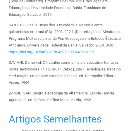
(Tese de Doutorado). Programa de Pós- 375 Graduação em
Educação da Universidade Federal da Bahia. Faculdade de
Educação, Salvador, 2015.
SANTOS, Jucélia Bispo dos. Etnicidade e Memória entre
quilombolas em Irará (BA). 2008. 222 f. (Dissertação de Mestrado).
Programa Multidisciplinar de Pós-Graduação em Estudos Étnicos e
Africanos. Universidade Federal da Bahia. Salvador, 2008. DOI:
https://doi.org/10.5007/2178-4582.2009v43n1p121
SAVIANI, Demerval. O trabalho como princípio educativo frente às
novas tecnologias. In: FERRETI, Celso j. (org) Tecnologias, trabalho
e educação: um debate interdisciplinar. 3. ed. Petrópolis: Editora
Vozes, 1996.
ZAMBERLAN, Sérgio. Pedagogia da Alternância. Escola Família
Agrícola. 2. ed. Vitória: Gráfica Mansur Ltda, 1996.
Artigos Semelhantes