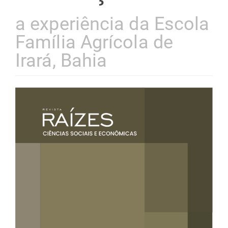
a experiência da Escola
Família Agrícola de
Irará, Bahia
Barra
lateral
de
artigos