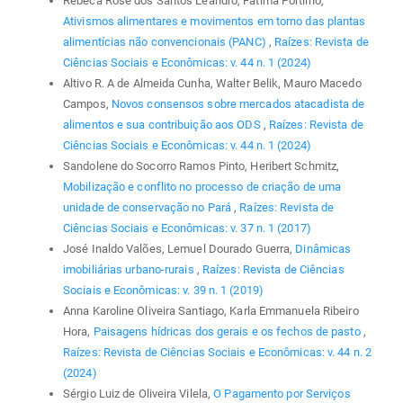
Rebeca Rose dos Santos Leandro, Fátima Portilho,
Ativismos alimentares e movimentos em torno das plantas
alimentícias não convencionais (PANC)
,
Raízes: Revista de
Ciências Sociais e Econômicas: v. 44 n. 1 (2024)
Altivo R. A de Almeida Cunha, Walter Belik, Mauro Macedo
Campos,
Novos consensos sobre mercados atacadista de
alimentos e sua contribuição aos ODS
,
Raízes: Revista de
Ciências Sociais e Econômicas: v. 44 n. 1 (2024)
Sandolene do Socorro Ramos Pinto, Heribert Schmitz,
Mobilização e conflito no processo de criação de uma
unidade de conservação no Pará
,
Raízes: Revista de
Ciências Sociais e Econômicas: v. 37 n. 1 (2017)
José Inaldo Valões, Lemuel Dourado Guerra,
Dinâmicas
imobiliárias urbano-rurais
,
Raízes: Revista de Ciências
Sociais e Econômicas: v. 39 n. 1 (2019)
Anna Karoline Oliveira Santiago, Karla Emmanuela Ribeiro
Hora,
Paisagens hídricas dos gerais e os fechos de pasto
,
Raízes: Revista de Ciências Sociais e Econômicas: v. 44 n. 2
(2024)
Sérgio Luiz de Oliveira Vilela,
O Pagamento por Serviços