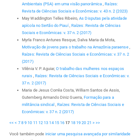
Ambientais (PSA) em uma visão panorâmica
,
Raízes:
Revista de Ciências Sociais e Econômicas: v. 43 n. 2 (2023)
May Waddington Telles Ribeiro,
As Disputas pela atividade
apícola no Sertão do Piauí
,
Raízes: Revista de Ciências
Sociais e Econômicas: v. 37 n. 2 (2017)
Myrla Franco Antunes Resque, Dalva Maria da Mota,
Motivação de jovens para o trabalho na Amazônia paraense
,
Raízes: Revista de Ciências Sociais e Econômicas: v. 37 n. 2
(2017)
Vilênia V. P. Aguiar,
O trabalho das mulheres nos espaços
rurais
,
Raízes: Revista de Ciências Sociais e Econômicas: v.
37 n. 2 (2017)
Maria de Jesus Corrêa Costa, William Santos de Assis,
Gutemberg Armando Diniz Guerra,
Formação para a
militância sindical
,
Raízes: Revista de Ciências Sociais e
Econômicas: v. 37 n. 2 (2017)
<<
<
7
8
9
10
11
12
13
14
15
16
17
18
19
20
21
>
>>
Você também pode
iniciar uma pesquisa avançada por similaridade