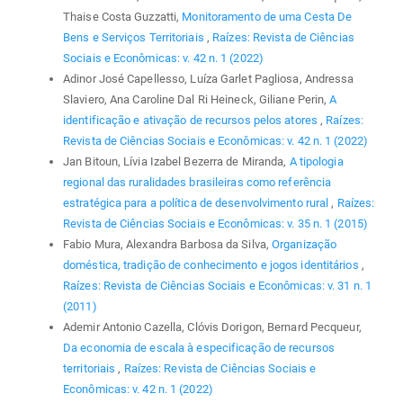
Thaise Costa Guzzatti,
Monitoramento de uma Cesta De
Bens e Serviços Territoriais
,
Raízes: Revista de Ciências
Sociais e Econômicas: v. 42 n. 1 (2022)
Adinor José Capellesso, Luíza Garlet Pagliosa, Andressa
Slaviero, Ana Caroline Dal Ri Heineck, Giliane Perin,
A
identificação e ativação de recursos pelos atores
,
Raízes:
Revista de Ciências Sociais e Econômicas: v. 42 n. 1 (2022)
Jan Bitoun, Lívia Izabel Bezerra de Miranda,
A tipologia
regional das ruralidades brasileiras como referência
estratégica para a política de desenvolvimento rural
,
Raízes:
Revista de Ciências Sociais e Econômicas: v. 35 n. 1 (2015)
Fabio Mura, Alexandra Barbosa da Silva,
Organização
doméstica, tradição de conhecimento e jogos identitários
,
Raízes: Revista de Ciências Sociais e Econômicas: v. 31 n. 1
(2011)
Ademir Antonio Cazella, Clóvis Dorigon, Bernard Pecqueur,
Da economia de escala à especificação de recursos
territoriais
,
Raízes: Revista de Ciências Sociais e
Econômicas: v. 42 n. 1 (2022)