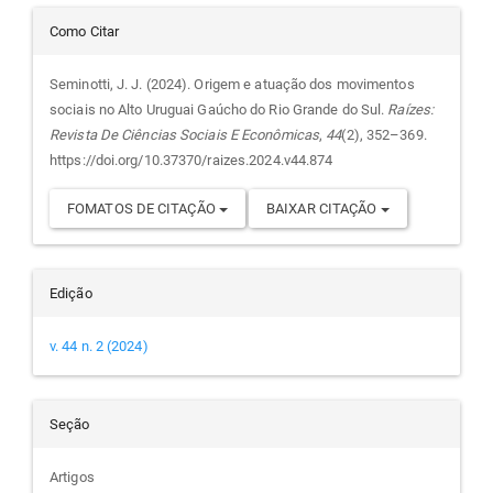
Detalhes
Como Citar
do
Seminotti, J. J. (2024). Origem e atuação dos movimentos
sociais no Alto Uruguai Gaúcho do Rio Grande do Sul.
Raízes:
artigo
Revista De Ciências Sociais E Econômicas
,
44
(2), 352–369.
https://doi.org/10.37370/raizes.2024.v44.874
FOMATOS DE CITAÇÃO
BAIXAR CITAÇÃO
Edição
v. 44 n. 2 (2024)
Seção
Artigos