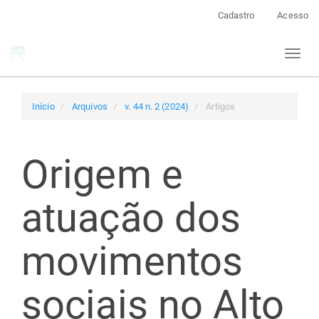
Navegação
Cadastro
Acesso
Principal
Conteúdo
Toggl
principal
naviga
Barra
Lateral
Início
Arquivos
v. 44 n. 2 (2024)
Artigos
Origem e
atuação dos
movimentos
sociais no Alto