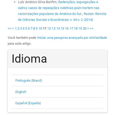
Luís Américo Silva Bonfim,
Redenções, expurgações e
outros casos de reparações coletivas post-mortem nas
canonizações populares da América do Sul
,
Raízes: Revista
de Ciências Sociais e Econômicas: v. 34 n. 2 (2014)
<<
<
1
2
3
4
5
6
7
8
9
10
11
12
13
14
15
16
17
18
19
20
>
>>
Você também pode
iniciar uma pesquisa avançada por similaridade
para este artigo.
Idioma
Português (Brasil)
English
Español (España)