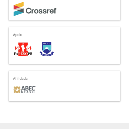
apoio
Apoio
afiliada
Afilidada