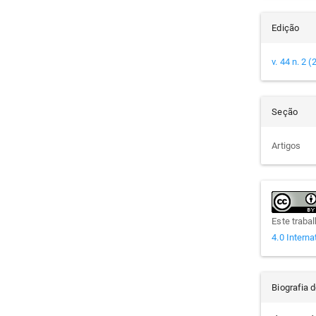
Edição
v. 44 n. 2 
Seção
Artigos
Este traba
4.0 Interna
Biografia 