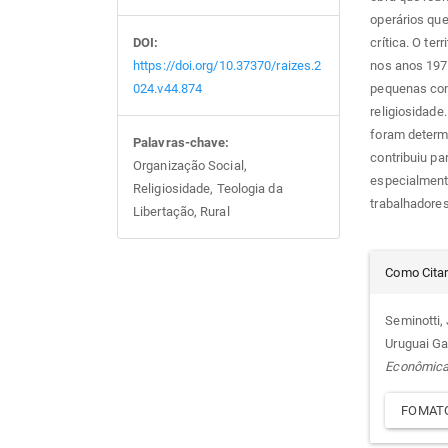
operários que
crítica. O ter
DOI:
nos anos 197
https://doi.org/10.37370/raizes.2
pequenas com
024.v44.874
religiosidade
foram determ
Palavras-chave:
contribuiu pa
Organização Social,
especialmente
Religiosidade, Teologia da
trabalhadore
Libertação, Rural
Det
Como Cita
do
Seminotti,
Uruguai Ga
arti
Econômic
FOMATO