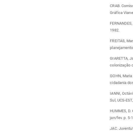
CRAB. Comiss
Gráfica Viane
FERNANDES, Fl
1982.
FREITAS, Mari
planejamento 
GIARETTA, Ja
colonização 
GOHN, Maria d
cidadania dos
IANNI, Octávi
Sul, UCS-EST,
HUMMES, D. Cl
jan/fev. p. 5-1
JAC. Juventut