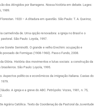
ão dos Atingidos por Barragens. Nossa história em debate. Lages:
i, 1989.
orestan. 1920 – A ditadura em questão. São Paulo: T. A. Queiroz,
a carmelinda de. Uma opção renovadora: a igreja no Brasil e o
pastoral. São Paulo: Loyola, 1997.
ne Gorete Seminotti. O grande e velho Erechim: ocupação e
do povoado de Formigas (1908-1960). Passo Fundo, 2008.
a Glória. História dos movimentos e lutas sociais: a construção da
 brasileiros. São Paulo: Loyola, 1995.
o. Aspectos políticos e econômicos da imigração italiana. Caxias do
 1979.
áudio. A igreja e a greve do ABC. Petrópolis: Vozes, 1981, n. 75,
2.
te Agrária Católica. Texto da Coordenação da Pastoral da Juventude