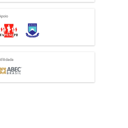
apoio
Apoio
afiliada
Afilidada