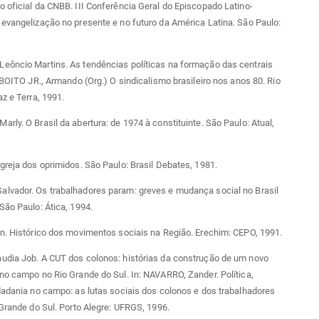
 oficial da CNBB. III Conferência Geral do Episcopado Latino-
evangelização no presente e no futuro da América Latina. São Paulo:
eôncio Martins. As tendências políticas na formação das centrais
: BOITO JR., Armando (Org.) O sindicalismo brasileiro nos anos 80. Rio
az e Terra, 1991.
rly. O Brasil da abertura: de 1974 à constituinte. São Paulo: Atual,
greja dos oprimidos. São Paulo: Brasil Debates, 1981.
lvador. Os trabalhadores param: greves e mudança social no Brasil
São Paulo: Ática, 1994.
n. Histórico dos movimentos sociais na Região. Erechim: CEPO, 1991.
udia Job. A CUT dos colonos: histórias da construção de um novo
no campo no Rio Grande do Sul. In: NAVARRO, Zander. Política,
dadania no campo: as lutas sociais dos colonos e dos trabalhadores
 Grande do Sul. Porto Alegre: UFRGS, 1996.