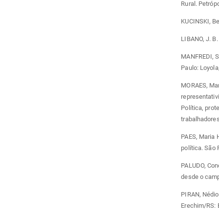
Rural. Petróp
KUCINSKI, Ber
LIBANO, J. B.
MANFREDI, Sil
Paulo: Loyola
MORAES, Maria
representativ
Política, pro
trabalhadores
PAES, Maria 
política. São 
PALUDO, Conc
desde o campo
PIRAN, Nédio.
Erechim/RS: 