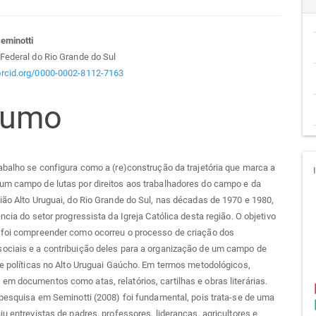
teúdo
eminotti
Federal do Rio Grande do Sul
/orcid.org/0000-0002-8112-7163
sumo
go
cipal
abalho se configura como a (re)construção da trajetória que marca a
um campo de lutas por direitos aos trabalhadores do campo e da
ião Alto Uruguai, do Rio Grande do Sul, nas décadas de 1970 e 1980,
ência do setor progressista da Igreja Católica desta região. O objetivo
 foi compreender como ocorreu o processo de criação dos
ociais e a contribuição deles para a organização de um campo de
 e políticas no Alto Uruguai Gaúcho. Em termos metodológicos,
m documentos como atas, relatórios, cartilhas e obras literárias.
 pesquisa em Seminotti (2008) foi fundamental, pois trata-se de uma
iu entrevistas de padres, professores, lideranças, agricultores e