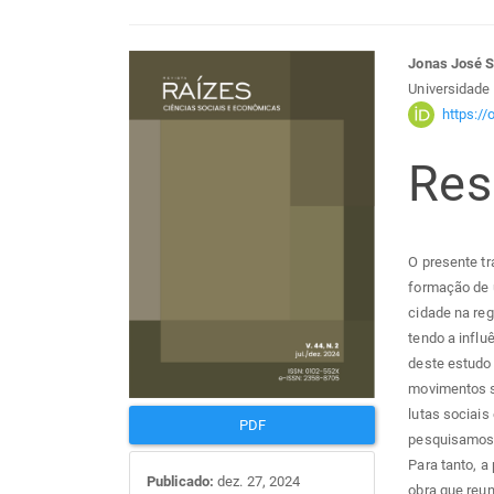
Barra
Con
Jonas José S
Universidade 
lateral
do
https:/
Re
de
arti
artigos
prin
O presente tr
formação de 
cidade na reg
tendo a influ
deste estudo
movimentos s
lutas sociais
PDF
pesquisamos e
Para tanto, a
Publicado:
dez. 27, 2024
obra que reun