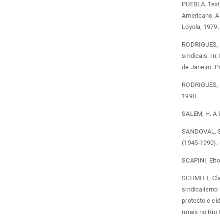
PUEBLA. Texto
Americano. A 
Loyola, 1979.
RODRIGUES, L
sindicais. In
de Janeiro: P
RODRIGUES, Ma
1990.
SALEM, H. A i
SANDOVAL, Sa
(1945-1990). 
SCAPINI, Elto
SCHMITT, Cla
sindicalismo 
protesto e ci
rurais no Rio