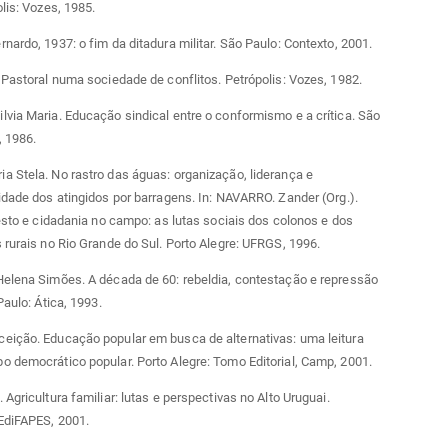
olis: Vozes, 1985.
nardo, 1937: o fim da ditadura militar. São Paulo: Contexto, 2001.
 Pastoral numa sociedade de conflitos. Petrópolis: Vozes, 1982.
via Maria. Educação sindical entre o conformismo e a crítica. São
, 1986.
 Stela. No rastro das águas: organização, liderança e
idade dos atingidos por barragens. In: NAVARRO. Zander (Org.).
testo e cidadania no campo: as lutas sociais dos colonos e dos
 rurais no Rio Grande do Sul. Porto Alegre: UFRGS, 1996.
Helena Simões. A década de 60: rebeldia, contestação e repressão
Paulo: Ática, 1993.
eição. Educação popular em busca de alternativas: uma leitura
 democrático popular. Porto Alegre: Tomo Editorial, Camp, 2001.
 Agricultura familiar: lutas e perspectivas no Alto Uruguai.
EdiFAPES, 2001.