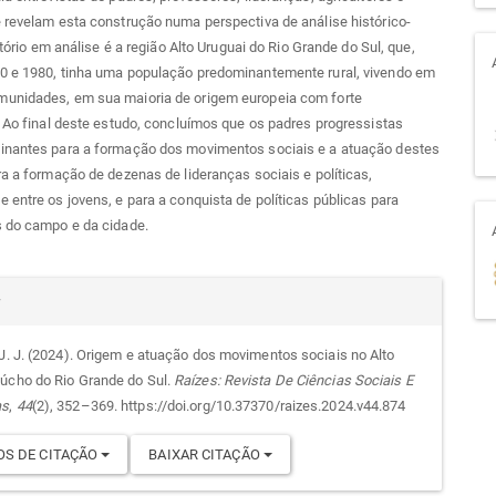
 revelam esta construção numa perspectiva de análise histórico-
ritório em análise é a região Alto Uruguai do Rio Grande do Sul, que,
0 e 1980, tinha uma população predominantemente rural, vivendo em
unidades, em sua maioria de origem europeia com forte
. Ao final deste estudo, concluímos que os padres progressistas
inantes para a formação dos movimentos sociais e a atuação destes
ra a formação de dezenas de lideranças sociais e políticas,
 entre os jovens, e para a conquista de políticas públicas para
s do campo e da cidade.
alhes
r
 J. J. (2024). Origem e atuação dos movimentos sociais no Alto
úcho do Rio Grande do Sul.
Raízes: Revista De Ciências Sociais E
go
as
,
44
(2), 352–369. https://doi.org/10.37370/raizes.2024.v44.874
S DE CITAÇÃO
BAIXAR CITAÇÃO