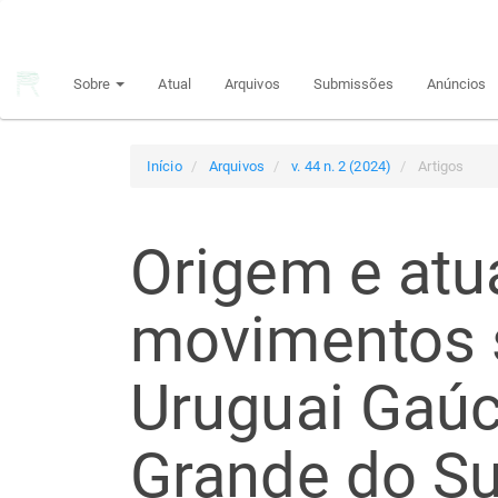
Navegação
Principal
Conteúdo
Sobre
Atual
Arquivos
Submissões
Anúncios
principal
Barra
Lateral
Início
Arquivos
v. 44 n. 2 (2024)
Artigos
Origem e atu
movimentos s
Uruguai Gaúc
Grande do Su