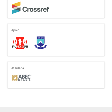
apoio
Apoio
afiliada
Afilidada