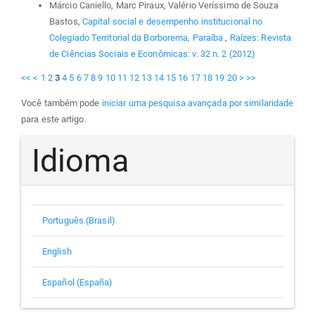
Márcio Caniello, Marc Piraux, Valério Veríssimo de Souza
Bastos,
Capital social e desempenho institucional no
Colegiado Territorial da Borborema, Paraíba
,
Raízes: Revista
de Ciências Sociais e Econômicas: v. 32 n. 2 (2012)
<<
<
1
2
3
4
5
6
7
8
9
10
11
12
13
14
15
16
17
18
19
20
>
>>
Você também pode
iniciar uma pesquisa avançada por similaridade
para este artigo.
Idioma
Português (Brasil)
English
Español (España)