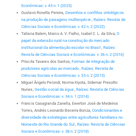
Econômicas: v. 45 n. 1 (2025)
Gustavo Rovetta Pereira,
Desenhos e conflitos ontológicos
na produção de paisagens multiespécie
,
Raízes: Revista de
Ciências Sociais e Econômicas: v. 42 n. 2 (2022)
Tatiana Balem, Marco A. V. Fialho, Isabel C. L. da Silva,
O
papel da extensão rural na construção do mercado
institucional da alimentação escolar no Brasil
,
Raízes:
Revista de Ciências Sociais e Econômicas: v. 36 n. 2 (2016)
Priscila Tavares dos Santos,
Formas de integração de
produtores agrícolas ao mercado
,
Raízes: Revista de
Ciências Sociais e Econômicas: v. 35 n. 2 (2015)
Miguel Ângelo Perondi, Norma Kiyota, Sidemar Presotto
Nunes,
Gestão social da água
,
Raízes: Revista de Ciências
Sociais e Econômicas: v. 34 n. 1 (2014)
Francis Casagranda Zanella, Ewerton José de Medeiros
Torres, Andrés Leonardo Becerra Bonza,
Condicionantes e
diversidade de estratégias entre agricultores familiares no
Noroeste do Rio Grande do Sul
,
Raízes: Revista de Ciências
Sociais e Econômicas: v. 38 n. 2 (2018)