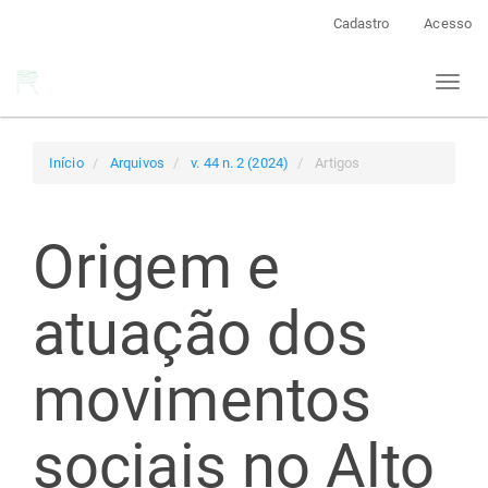
Navegação
Cadastro
Acesso
Principal
Conteúdo
Toggl
principal
naviga
Barra
Lateral
Início
Arquivos
v. 44 n. 2 (2024)
Artigos
Origem e
atuação dos
movimentos
sociais no Alto