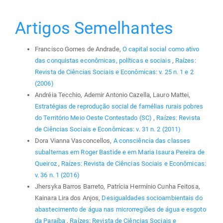
Artigos Semelhantes
Francisco Gomes de Andrade,
O capital social como ativo
das conquistas econômicas, políticas e sociais
,
Raízes:
Revista de Ciências Sociais e Econômicas: v. 25 n. 1 e 2
(2006)
Andréia Tecchio, Ademir Antonio Cazella, Lauro Mattei,
Estratégias de reprodução social de famélias rurais pobres
do Território Meio Oeste Contestado (SC)
,
Raízes: Revista
de Ciências Sociais e Econômicas: v. 31 n. 2 (2011)
Dora Vianna Vasconcellos,
A consciência das classes
subalternas em Roger Bastide e em Maria Isaura Pereira de
Queiroz
,
Raízes: Revista de Ciências Sociais e Econômicas:
v. 36 n. 1 (2016)
Jhersyka Barros Barreto, Patrícia Hermínio Cunha Feitosa,
Kainara Lira dos Anjos,
Desigualdades socioambientais do
abastecimento de água nas microrregiões de água e esgoto
da Paraíba
,
Raízes: Revista de Ciências Sociais e