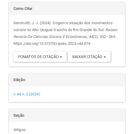
Detalhes
Como Citar
do
Seminotti, J. J. (2024). Origem e atuação dos movimentos
sociais no Alto Uruguai Gaúcho do Rio Grande do Sul.
Raízes:
artigo
Revista De Ciências Sociais E Econômicas
,
44
(2), 352–369.
https://doi.org/10.37370/raizes.2024.v44.874
FOMATOS DE CITAÇÃO
BAIXAR CITAÇÃO
Edição
v. 44 n. 2 (2024)
Seção
Artigos