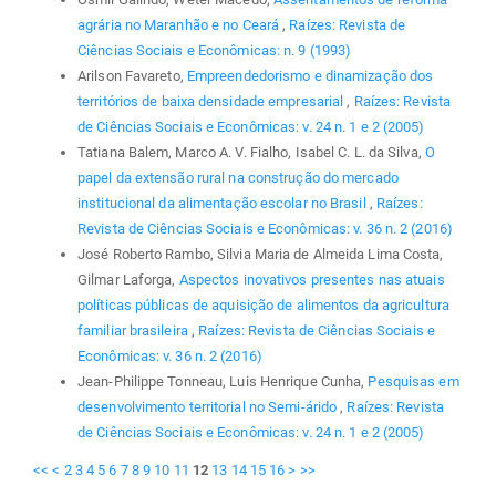
agrária no Maranhão e no Ceará
,
Raízes: Revista de
Ciências Sociais e Econômicas: n. 9 (1993)
Arilson Favareto,
Empreendedorismo e dinamização dos
territórios de baixa densidade empresarial
,
Raízes: Revista
de Ciências Sociais e Econômicas: v. 24 n. 1 e 2 (2005)
Tatiana Balem, Marco A. V. Fialho, Isabel C. L. da Silva,
O
papel da extensão rural na construção do mercado
institucional da alimentação escolar no Brasil
,
Raízes:
Revista de Ciências Sociais e Econômicas: v. 36 n. 2 (2016)
José Roberto Rambo, Silvia Maria de Almeida Lima Costa,
Gilmar Laforga,
Aspectos inovativos presentes nas atuais
políticas públicas de aquisição de alimentos da agricultura
familiar brasileira
,
Raízes: Revista de Ciências Sociais e
Econômicas: v. 36 n. 2 (2016)
Jean-Philippe Tonneau, Luis Henrique Cunha,
Pesquisas em
desenvolvimento territorial no Semi-árido
,
Raízes: Revista
de Ciências Sociais e Econômicas: v. 24 n. 1 e 2 (2005)
<<
<
2
3
4
5
6
7
8
9
10
11
12
13
14
15
16
>
>>