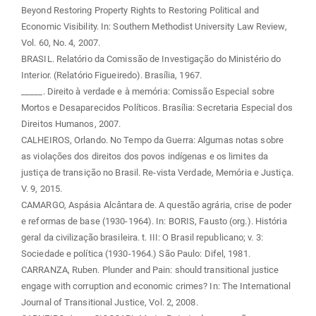
Beyond Restoring Property Rights to Restoring Political and
Economic Visibility. In: Southern Methodist University Law Review,
Vol. 60, No. 4, 2007.
BRASIL. Relatório da Comissão de Investigação do Ministério do
Interior. (Relatório Figueiredo). Brasília, 1967.
_____. Direito à verdade e à memória: Comissão Especial sobre
Mortos e Desaparecidos Políticos. Brasília: Secretaria Especial dos
Direitos Humanos, 2007.
CALHEIROS, Orlando. No Tempo da Guerra: Algumas notas sobre
as violações dos direitos dos povos indígenas e os limites da
justiça de transição no Brasil. Re-vista Verdade, Memória e Justiça.
V. 9, 2015.
CAMARGO, Aspásia Alcântara de. A questão agrária, crise de poder
e reformas de base (1930-1964). In: BORIS, Fausto (org.). História
geral da civilização brasileira. t. III: O Brasil republicano; v. 3:
Sociedade e política (1930-1964.) São Paulo: Difel, 1981.
CARRANZA, Ruben. Plunder and Pain: should transitional justice
engage with corruption and economic crimes? In: The International
Journal of Transitional Justice, Vol. 2, 2008.