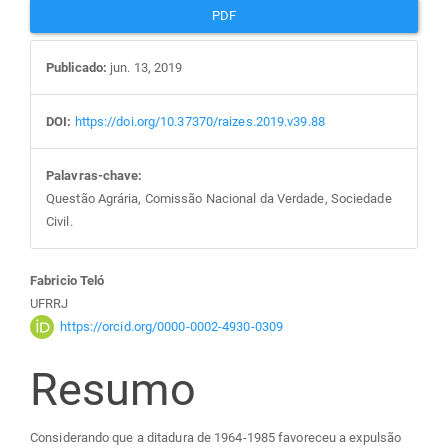
PDF
Publicado:
jun. 13, 2019
DOI:
https://doi.org/10.37370/raizes.2019.v39.88
Palavras-chave:
Questão Agrária, Comissão Nacional da Verdade, Sociedade
Civil.
Conteúdo
Fabricio Teló
UFRRJ
do
https://orcid.org/0000-0002-4930-0309
Resumo
artigo
principal
Considerando que a ditadura de 1964-1985 favoreceu a expulsão