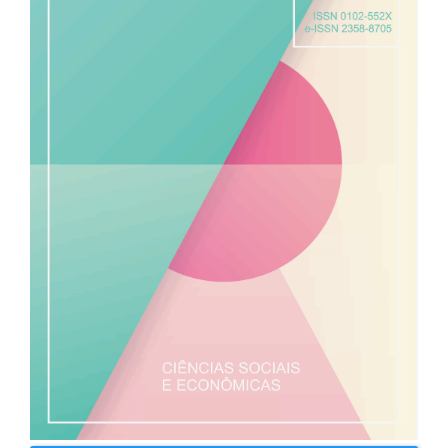
de
artigos