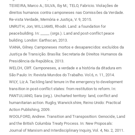
TEIXEIRA, Marco A.; SILVA, Iby M.; TELO, Fabricio. Violações de
direitos humanos contra camponeses nas Comissões da Verdade.
Re-vista Verdade, Memória e Justiça, V. 9, 2015.
UNRUTH, Jon; WILLIAMS, Rhodri. Land: a foundation for
peacebuilding. In: _____ (orgs.). Land and post-conflict peace
building. London: Earthscan, 2013.
VIANA, Gilney. Camponeses mortos e desaparecidos: excluídos da
Justiça de Transição. Brasília: Secretaria de Direitos Humanos da
Presidência da República, 2013.
WELCH, Cliff. Camponeses, a verdade e a história da ditadura em
São Paulo: In: Revista Mundos do Trabalho. Vol.6, n. 11, 2014.
WILY, Liz A. Tackling land tenure in the emergency to development
transition in post-conflict states: from restitution to reform. In:
PANTULIANO, Sara (org.). Uncharted territory: land, conflict and
humanitarian action. Rugby, Warwickshire, Reino Unido: Practical
Action Publishing, 2009.
WOOLFORD, Andrew. Transition and Transposition: Genocide, Land
and the British Columbia Treaty Process. In: New Proposals:
Journal of Marxism and Interdisciplinary Inquiry, Vol. 4, No. 2, 2011.