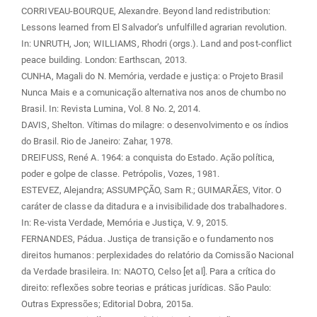
CORRIVEAU-BOURQUE, Alexandre. Beyond land redistribution:
Lessons learned from El Salvador’s unfulfilled agrarian revolution.
In: UNRUTH, Jon; WILLIAMS, Rhodri (orgs.). Land and post-conflict
peace building. London: Earthscan, 2013.
CUNHA, Magali do N. Memória, verdade e justiça: o Projeto Brasil
Nunca Mais e a comunicação alternativa nos anos de chumbo no
Brasil. In: Revista Lumina, Vol. 8 No. 2, 2014.
DAVIS, Shelton. Vítimas do milagre: o desenvolvimento e os índios
do Brasil. Rio de Janeiro: Zahar, 1978.
DREIFUSS, René A. 1964: a conquista do Estado. Ação política,
poder e golpe de classe. Petrópolis, Vozes, 1981.
ESTEVEZ, Alejandra; ASSUMPÇÃO, Sam R.; GUIMARÃES, Vitor. O
caráter de classe da ditadura e a invisibilidade dos trabalhadores.
In: Re-vista Verdade, Memória e Justiça, V. 9, 2015.
FERNANDES, Pádua. Justiça de transição e o fundamento nos
direitos humanos: perplexidades do relatório da Comissão Nacional
da Verdade brasileira. In: NAOTO, Celso [et al]. Para a crítica do
direito: reflexões sobre teorias e práticas jurídicas. São Paulo:
Outras Expressões; Editorial Dobra, 2015a.