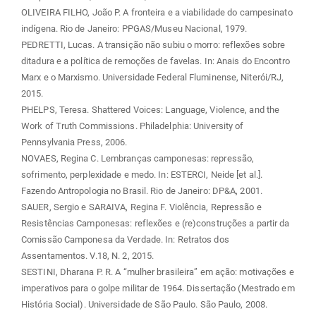
OLIVEIRA FILHO, João P. A fronteira e a viabilidade do campesinato
indígena. Rio de Janeiro: PPGAS/Museu Nacional, 1979.
PEDRETTI, Lucas. A transição não subiu o morro: reflexões sobre
ditadura e a política de remoções de favelas. In: Anais do Encontro
Marx e o Marxismo. Universidade Federal Fluminense, Niterói/RJ,
2015.
PHELPS, Teresa. Shattered Voices: Language, Violence, and the
Work of Truth Commissions. Philadelphia: University of
Pennsylvania Press, 2006.
NOVAES, Regina C. Lembranças camponesas: repressão,
sofrimento, perplexidade e medo. In: ESTERCI, Neide [et al.].
Fazendo Antropologia no Brasil. Rio de Janeiro: DP&A, 2001.
SAUER, Sergio e SARAIVA, Regina F. Violência, Repressão e
Resistências Camponesas: reflexões e (re)construções a partir da
Comissão Camponesa da Verdade. In: Retratos dos
Assentamentos. V.18, N. 2, 2015.
SESTINI, Dharana P. R. A “mulher brasileira” em ação: motivações e
imperativos para o golpe militar de 1964. Dissertação (Mestrado em
História Social). Universidade de São Paulo. São Paulo, 2008.