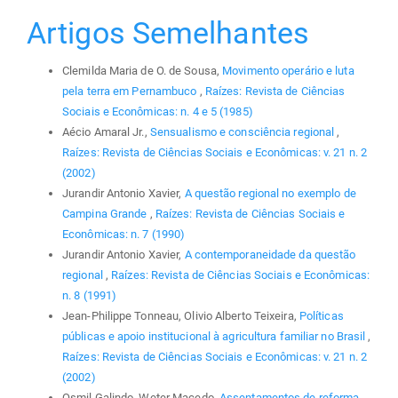
Artigos Semelhantes
Clemilda Maria de O. de Sousa,
Movimento operário e luta
pela terra em Pernambuco
,
Raízes: Revista de Ciências
Sociais e Econômicas: n. 4 e 5 (1985)
Aécio Amaral Jr.,
Sensualismo e consciência regional
,
Raízes: Revista de Ciências Sociais e Econômicas: v. 21 n. 2
(2002)
Jurandir Antonio Xavier,
A questão regional no exemplo de
Campina Grande
,
Raízes: Revista de Ciências Sociais e
Econômicas: n. 7 (1990)
Jurandir Antonio Xavier,
A contemporaneidade da questão
regional
,
Raízes: Revista de Ciências Sociais e Econômicas:
n. 8 (1991)
Jean-Philippe Tonneau, Olivio Alberto Teixeira,
Políticas
públicas e apoio institucional à agricultura familiar no Brasil
,
Raízes: Revista de Ciências Sociais e Econômicas: v. 21 n. 2
(2002)
Osmil Galindo, Weter Macedo,
Assentamentos de reforma