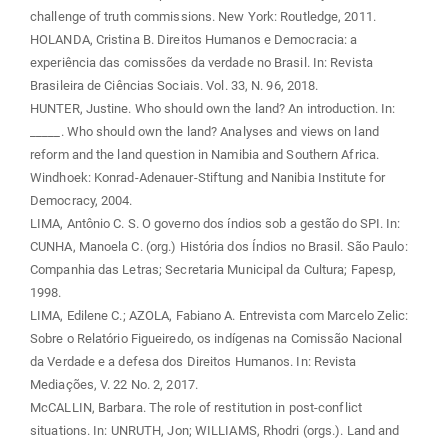
challenge of truth commissions. New York: Routledge, 2011.
HOLANDA, Cristina B. Direitos Humanos e Democracia: a
experiência das comissões da verdade no Brasil. In: Revista
Brasileira de Ciências Sociais. Vol. 33, N. 96, 2018.
HUNTER, Justine. Who should own the land? An introduction. In:
_____. Who should own the land? Analyses and views on land
reform and the land question in Namibia and Southern Africa.
Windhoek: Konrad-Adenauer-Stiftung and Nanibia Institute for
Democracy, 2004.
LIMA, Antônio C. S. O governo dos índios sob a gestão do SPI. In:
CUNHA, Manoela C. (org.) História dos Índios no Brasil. São Paulo:
Companhia das Letras; Secretaria Municipal da Cultura; Fapesp,
1998.
LIMA, Edilene C.; AZOLA, Fabiano A. Entrevista com Marcelo Zelic:
Sobre o Relatório Figueiredo, os indígenas na Comissão Nacional
da Verdade e a defesa dos Direitos Humanos. In: Revista
Mediações, V. 22 No. 2, 2017.
McCALLIN, Barbara. The role of restitution in post-conflict
situations. In: UNRUTH, Jon; WILLIAMS, Rhodri (orgs.). Land and