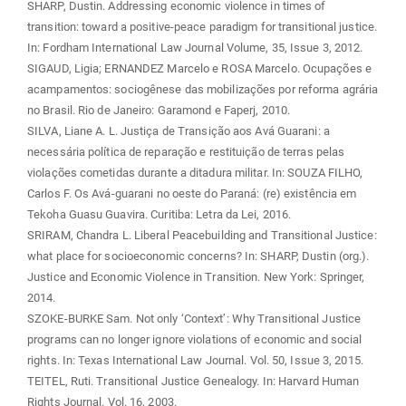
SHARP, Dustin. Addressing economic violence in times of
transition: toward a positive-peace paradigm for transitional justice.
In: Fordham International Law Journal Volume, 35, Issue 3, 2012.
SIGAUD, Ligia; ERNANDEZ Marcelo e ROSA Marcelo. Ocupações e
acampamentos: sociogênese das mobilizações por reforma agrária
no Brasil. Rio de Janeiro: Garamond e Faperj, 2010.
SILVA, Liane A. L. Justiça de Transição aos Avá Guarani: a
necessária política de reparação e restituição de terras pelas
violações cometidas durante a ditadura militar. In: SOUZA FILHO,
Carlos F. Os Avá-guarani no oeste do Paraná: (re) existência em
Tekoha Guasu Guavira. Curitiba: Letra da Lei, 2016.
SRIRAM, Chandra L. Liberal Peacebuilding and Transitional Justice:
what place for socioeconomic concerns? In: SHARP, Dustin (org.).
Justice and Economic Violence in Transition. New York: Springer,
2014.
SZOKE-BURKE Sam. Not only ‘Context’: Why Transitional Justice
programs can no longer ignore violations of economic and social
rights. In: Texas International Law Journal. Vol. 50, Issue 3, 2015.
TEITEL, Ruti. Transitional Justice Genealogy. In: Harvard Human
Rights Journal. Vol. 16, 2003.