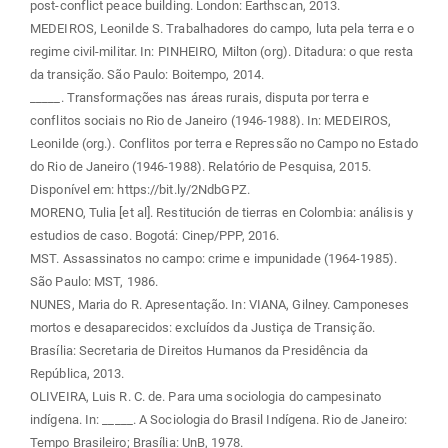
post-conflict peace building. London: Earthscan, 2013.
MEDEIROS, Leonilde S. Trabalhadores do campo, luta pela terra e o
regime civil-militar. In: PINHEIRO, Milton (org). Ditadura: o que resta
da transição. São Paulo: Boitempo, 2014.
_____. Transformações nas áreas rurais, disputa por terra e
conflitos sociais no Rio de Janeiro (1946-1988). In: MEDEIROS,
Leonilde (org.). Conflitos por terra e Repressão no Campo no Estado
do Rio de Janeiro (1946-1988). Relatório de Pesquisa, 2015.
Disponível em: https://bit.ly/2NdbGPZ.
MORENO, Tulia [et al]. Restitución de tierras en Colombia: análisis y
estudios de caso. Bogotá: Cinep/PPP, 2016.
MST. Assassinatos no campo: crime e impunidade (1964-1985).
São Paulo: MST, 1986.
NUNES, Maria do R. Apresentação. In: VIANA, Gilney. Camponeses
mortos e desaparecidos: excluídos da Justiça de Transição.
Brasília: Secretaria de Direitos Humanos da Presidência da
República, 2013.
OLIVEIRA, Luis R. C. de. Para uma sociologia do campesinato
indígena. In: _____. A Sociologia do Brasil Indígena. Rio de Janeiro:
Tempo Brasileiro; Brasília: UnB, 1978.