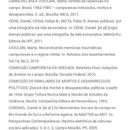
CARNEIRO, Ana e CIOCCARI, Marta. Retrato da repressão no
campo: Brasil, 1962-1985 – camponeses torturados, mortos e
desaparecidos. 2. ed., Brasília: MDA, 2011.
CEFAÏ, Daniel; VEIGA, Felipe B.; MOTA, Fabio R. Arenas públicas: por
uma etnografia da vida associativa. In: CEFAÏ, Daniel. [et al] (orgs).
Arenas públicas: por uma etnografia da vida associativa. Niterói/RJ:
Editora da UFF, 2011.
CIOCCARI, Marta. Reconstruindo memórias traumáticas:
camponeses e o regime militar. In: Retratos dos Assentamentos.
Vol.18, No.2, 2015.
COMISSÃO CAMPONESA DA VERDADE. Relatório Final: violações
de direitos no campo. Brasília: Senado Federal, 2016.
COMISSÃO DE FAMILIARES DE MORTOS E DESAPARECIDOS
POLÍTICOS. Dossiê dos mortos e desaparecidos políticos a partir
de 1964. Grupo Tortura Nunca Mais e Núcleo de Estudos da
Violência. Recife: Companhia Editora de Pernambuco, 1995.
CORONEL, Daniel A. [et al.] Os Movimentos Sociais do campo no
Rio Grande do Sul e a Reforma Agrária: do MASTER ao MST. In:
Perspectivas Contemporâneas: Revista eletrônica de ciências
sociais aplicadas. V. 4, n. 2, Campo Mourão, PR, 2009.