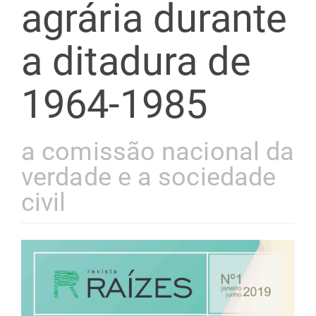
agrária durante
a ditadura de
1964-1985
a comissão nacional da
verdade e a sociedade
civil
Barra
lateral