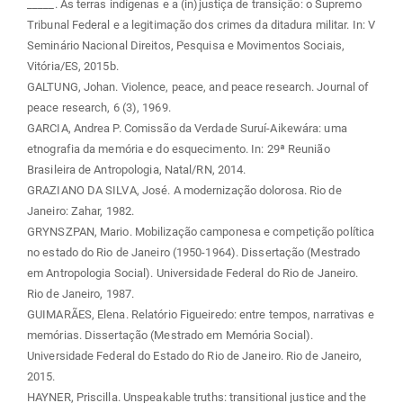
_____. As terras indígenas e a (in)justiça de transição: o Supremo
Tribunal Federal e a legitimação dos crimes da ditadura militar. In: V
Seminário Nacional Direitos, Pesquisa e Movimentos Sociais,
Vitória/ES, 2015b.
GALTUNG, Johan. Violence, peace, and peace research. Journal of
peace research, 6 (3), 1969.
GARCIA, Andrea P. Comissão da Verdade Suruí-Aikewára: uma
etnografia da memória e do esquecimento. In: 29ª Reunião
Brasileira de Antropologia, Natal/RN, 2014.
GRAZIANO DA SILVA, José. A modernização dolorosa. Rio de
Janeiro: Zahar, 1982.
GRYNSZPAN, Mario. Mobilização camponesa e competição política
no estado do Rio de Janeiro (1950-1964). Dissertação (Mestrado
em Antropologia Social). Universidade Federal do Rio de Janeiro.
Rio de Janeiro, 1987.
GUIMARÃES, Elena. Relatório Figueiredo: entre tempos, narrativas e
memórias. Dissertação (Mestrado em Memória Social).
Universidade Federal do Estado do Rio de Janeiro. Rio de Janeiro,
2015.
HAYNER, Priscilla. Unspeakable truths: transitional justice and the