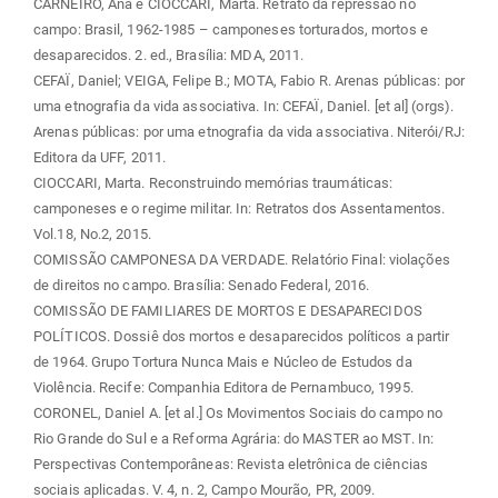
CARNEIRO, Ana e CIOCCARI, Marta. Retrato da repressão no
campo: Brasil, 1962-1985 – camponeses torturados, mortos e
desaparecidos. 2. ed., Brasília: MDA, 2011.
CEFAÏ, Daniel; VEIGA, Felipe B.; MOTA, Fabio R. Arenas públicas: por
uma etnografia da vida associativa. In: CEFAÏ, Daniel. [et al] (orgs).
Arenas públicas: por uma etnografia da vida associativa. Niterói/RJ:
Editora da UFF, 2011.
CIOCCARI, Marta. Reconstruindo memórias traumáticas:
camponeses e o regime militar. In: Retratos dos Assentamentos.
Vol.18, No.2, 2015.
COMISSÃO CAMPONESA DA VERDADE. Relatório Final: violações
de direitos no campo. Brasília: Senado Federal, 2016.
COMISSÃO DE FAMILIARES DE MORTOS E DESAPARECIDOS
POLÍTICOS. Dossiê dos mortos e desaparecidos políticos a partir
de 1964. Grupo Tortura Nunca Mais e Núcleo de Estudos da
Violência. Recife: Companhia Editora de Pernambuco, 1995.
CORONEL, Daniel A. [et al.] Os Movimentos Sociais do campo no
Rio Grande do Sul e a Reforma Agrária: do MASTER ao MST. In:
Perspectivas Contemporâneas: Revista eletrônica de ciências
sociais aplicadas. V. 4, n. 2, Campo Mourão, PR, 2009.