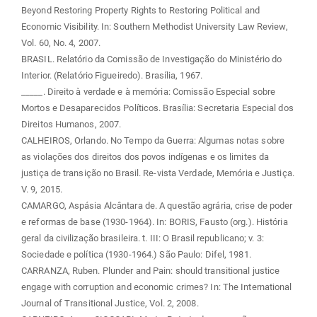
Beyond Restoring Property Rights to Restoring Political and
Economic Visibility. In: Southern Methodist University Law Review,
Vol. 60, No. 4, 2007.
BRASIL. Relatório da Comissão de Investigação do Ministério do
Interior. (Relatório Figueiredo). Brasília, 1967.
_____. Direito à verdade e à memória: Comissão Especial sobre
Mortos e Desaparecidos Políticos. Brasília: Secretaria Especial dos
Direitos Humanos, 2007.
CALHEIROS, Orlando. No Tempo da Guerra: Algumas notas sobre
as violações dos direitos dos povos indígenas e os limites da
justiça de transição no Brasil. Re-vista Verdade, Memória e Justiça.
V. 9, 2015.
CAMARGO, Aspásia Alcântara de. A questão agrária, crise de poder
e reformas de base (1930-1964). In: BORIS, Fausto (org.). História
geral da civilização brasileira. t. III: O Brasil republicano; v. 3:
Sociedade e política (1930-1964.) São Paulo: Difel, 1981.
CARRANZA, Ruben. Plunder and Pain: should transitional justice
engage with corruption and economic crimes? In: The International
Journal of Transitional Justice, Vol. 2, 2008.