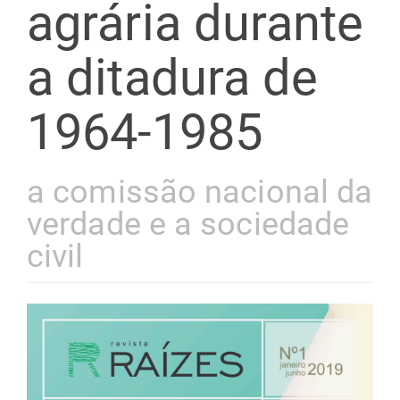
agrária durante
a ditadura de
1964-1985
a comissão nacional da
verdade e a sociedade
civil
Barra
lateral