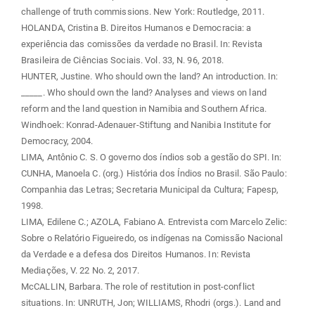
challenge of truth commissions. New York: Routledge, 2011.
HOLANDA, Cristina B. Direitos Humanos e Democracia: a
experiência das comissões da verdade no Brasil. In: Revista
Brasileira de Ciências Sociais. Vol. 33, N. 96, 2018.
HUNTER, Justine. Who should own the land? An introduction. In:
_____. Who should own the land? Analyses and views on land
reform and the land question in Namibia and Southern Africa.
Windhoek: Konrad-Adenauer-Stiftung and Nanibia Institute for
Democracy, 2004.
LIMA, Antônio C. S. O governo dos índios sob a gestão do SPI. In:
CUNHA, Manoela C. (org.) História dos Índios no Brasil. São Paulo:
Companhia das Letras; Secretaria Municipal da Cultura; Fapesp,
1998.
LIMA, Edilene C.; AZOLA, Fabiano A. Entrevista com Marcelo Zelic:
Sobre o Relatório Figueiredo, os indígenas na Comissão Nacional
da Verdade e a defesa dos Direitos Humanos. In: Revista
Mediações, V. 22 No. 2, 2017.
McCALLIN, Barbara. The role of restitution in post-conflict
situations. In: UNRUTH, Jon; WILLIAMS, Rhodri (orgs.). Land and