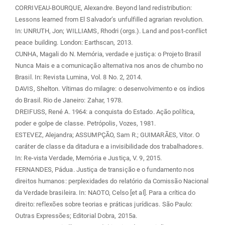
CORRIVEAU-BOURQUE, Alexandre. Beyond land redistribution:
Lessons learned from El Salvador’s unfulfilled agrarian revolution.
In: UNRUTH, Jon; WILLIAMS, Rhodri (orgs.). Land and post-conflict
peace building. London: Earthscan, 2013.
CUNHA, Magali do N. Memória, verdade e justiça: o Projeto Brasil
Nunca Mais e a comunicação alternativa nos anos de chumbo no
Brasil. In: Revista Lumina, Vol. 8 No. 2, 2014.
DAVIS, Shelton. Vítimas do milagre: o desenvolvimento e os índios
do Brasil. Rio de Janeiro: Zahar, 1978.
DREIFUSS, René A. 1964: a conquista do Estado. Ação política,
poder e golpe de classe. Petrópolis, Vozes, 1981.
ESTEVEZ, Alejandra; ASSUMPÇÃO, Sam R.; GUIMARÃES, Vitor. O
caráter de classe da ditadura e a invisibilidade dos trabalhadores.
In: Re-vista Verdade, Memória e Justiça, V. 9, 2015.
FERNANDES, Pádua. Justiça de transição e o fundamento nos
direitos humanos: perplexidades do relatório da Comissão Nacional
da Verdade brasileira. In: NAOTO, Celso [et al]. Para a crítica do
direito: reflexões sobre teorias e práticas jurídicas. São Paulo:
Outras Expressões; Editorial Dobra, 2015a.