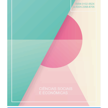
de
artigos