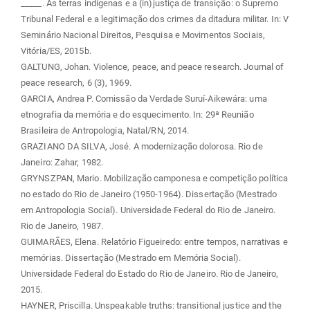
_____. As terras indígenas e a (in)justiça de transição: o Supremo
Tribunal Federal e a legitimação dos crimes da ditadura militar. In: V
Seminário Nacional Direitos, Pesquisa e Movimentos Sociais,
Vitória/ES, 2015b.
GALTUNG, Johan. Violence, peace, and peace research. Journal of
peace research, 6 (3), 1969.
GARCIA, Andrea P. Comissão da Verdade Suruí-Aikewára: uma
etnografia da memória e do esquecimento. In: 29ª Reunião
Brasileira de Antropologia, Natal/RN, 2014.
GRAZIANO DA SILVA, José. A modernização dolorosa. Rio de
Janeiro: Zahar, 1982.
GRYNSZPAN, Mario. Mobilização camponesa e competição política
no estado do Rio de Janeiro (1950-1964). Dissertação (Mestrado
em Antropologia Social). Universidade Federal do Rio de Janeiro.
Rio de Janeiro, 1987.
GUIMARÃES, Elena. Relatório Figueiredo: entre tempos, narrativas e
memórias. Dissertação (Mestrado em Memória Social).
Universidade Federal do Estado do Rio de Janeiro. Rio de Janeiro,
2015.
HAYNER, Priscilla. Unspeakable truths: transitional justice and the