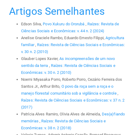
Artigos Semelhantes
Edson Silva,
Povo Xukuru do Ororubá
,
Raízes: Revista de
Ciências Sociais e Econômicas: v. 44 n. 2 (2024)
Anelise Graciele Rambo, Eduardo Ernesto Filippi,
Agricultura
familiar
,
Raízes: Revista de Ciências Sociais e Econômicas:
v. 30 n. 2 (2010)
Glauber Lopes Xavier,
As incompreensões de um novo
sentido da terra
,
Raízes: Revista de Ciências Sociais e
Econômicas: v. 30 n. 2 (2010)
Noemi Miyasaka Porro, Roberto Porro, Cezário Ferreira dos
Santos Jr., Arthur Brito,
O povo da roça sem a roça e o
manejo florestal comunitário sob a vigilância e controle
,
Raízes: Revista de Ciências Sociais e Econômicas: v. 37 n. 2
(2017)
Patrícia Alves Ramiro, Olivia Alves de Almeida,
Des(a)fiando
memórias
,
Raízes: Revista de Ciências Sociais e
Econômicas: v. 38 n. 2 (2018)
Valerio Turnes, Ademir Antonio Cazella, Bernard Pecqueur,