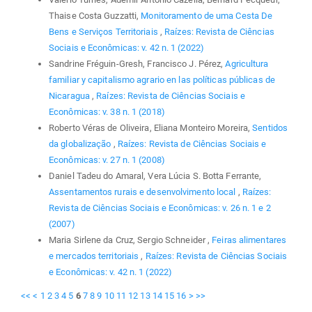
Thaise Costa Guzzatti,
Monitoramento de uma Cesta De
Bens e Serviços Territoriais
,
Raízes: Revista de Ciências
Sociais e Econômicas: v. 42 n. 1 (2022)
Sandrine Fréguin-Gresh, Francisco J. Pérez,
Agricultura
familiar y capitalismo agrario en las políticas públicas de
Nicaragua
,
Raízes: Revista de Ciências Sociais e
Econômicas: v. 38 n. 1 (2018)
Roberto Véras de Oliveira, Eliana Monteiro Moreira,
Sentidos
da globalização
,
Raízes: Revista de Ciências Sociais e
Econômicas: v. 27 n. 1 (2008)
Daniel Tadeu do Amaral, Vera Lúcia S. Botta Ferrante,
Assentamentos rurais e desenvolvimento local
,
Raízes:
Revista de Ciências Sociais e Econômicas: v. 26 n. 1 e 2
(2007)
Maria Sirlene da Cruz, Sergio Schneider ,
Feiras alimentares
e mercados territoriais
,
Raízes: Revista de Ciências Sociais
e Econômicas: v. 42 n. 1 (2022)
<<
<
1
2
3
4
5
6
7
8
9
10
11
12
13
14
15
16
>
>>