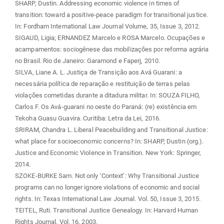
SHARP, Dustin. Addressing economic violence in times of
transition: toward a positive-peace paradigm for transitional justice.
In: Fordham International Law Journal Volume, 35, Issue 3, 2012.
SIGAUD, Ligia; ERNANDEZ Marcelo e ROSA Marcelo. Ocupações e
acampamentos: sociogênese das mobilizações por reforma agrária
no Brasil. Rio de Janeiro: Garamond e Faperj, 2010.
SILVA, Liane A. L. Justiça de Transição aos Avá Guarani: a
necessária política de reparação e restituição de terras pelas
violações cometidas durante a ditadura militar. In: SOUZA FILHO,
Carlos F. Os Avá-guarani no oeste do Paraná: (re) existência em
Tekoha Guasu Guavira. Curitiba: Letra da Lei, 2016.
SRIRAM, Chandra L. Liberal Peacebuilding and Transitional Justice:
what place for socioeconomic concerns? In: SHARP, Dustin (org.).
Justice and Economic Violence in Transition. New York: Springer,
2014.
SZOKE-BURKE Sam. Not only ‘Context’: Why Transitional Justice
programs can no longer ignore violations of economic and social
rights. In: Texas International Law Journal. Vol. 50, Issue 3, 2015.
TEITEL, Ruti. Transitional Justice Genealogy. In: Harvard Human
Rights Journal. Vol. 16, 2003.