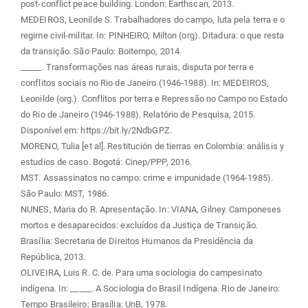
post-conflict peace building. London: Earthscan, 2013.
MEDEIROS, Leonilde S. Trabalhadores do campo, luta pela terra e o
regime civil-militar. In: PINHEIRO, Milton (org). Ditadura: o que resta
da transição. São Paulo: Boitempo, 2014.
_____. Transformações nas áreas rurais, disputa por terra e
conflitos sociais no Rio de Janeiro (1946-1988). In: MEDEIROS,
Leonilde (org.). Conflitos por terra e Repressão no Campo no Estado
do Rio de Janeiro (1946-1988). Relatório de Pesquisa, 2015.
Disponível em: https://bit.ly/2NdbGPZ.
MORENO, Tulia [et al]. Restitución de tierras en Colombia: análisis y
estudios de caso. Bogotá: Cinep/PPP, 2016.
MST. Assassinatos no campo: crime e impunidade (1964-1985).
São Paulo: MST, 1986.
NUNES, Maria do R. Apresentação. In: VIANA, Gilney. Camponeses
mortos e desaparecidos: excluídos da Justiça de Transição.
Brasília: Secretaria de Direitos Humanos da Presidência da
República, 2013.
OLIVEIRA, Luis R. C. de. Para uma sociologia do campesinato
indígena. In: _____. A Sociologia do Brasil Indígena. Rio de Janeiro:
Tempo Brasileiro; Brasília: UnB, 1978.