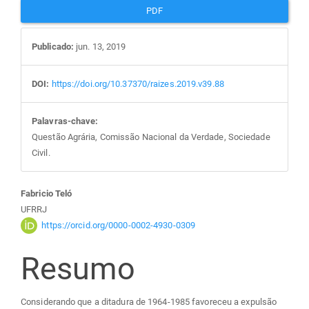
PDF
Publicado:
jun. 13, 2019
DOI:
https://doi.org/10.37370/raizes.2019.v39.88
Palavras-chave:
Questão Agrária, Comissão Nacional da Verdade, Sociedade
Civil.
Conteúdo
Fabricio Teló
UFRRJ
do
https://orcid.org/0000-0002-4930-0309
Resumo
artigo
principal
Considerando que a ditadura de 1964-1985 favoreceu a expulsão