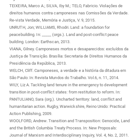
TEIXEIRA, Marco A.; SILVA, Iby M.; TELO, Fabricio. Violações de
direitos humanos contra camponeses nas Comissões da Verdade.
Re-vista Verdade, Memória e Justiça, V. 9, 2015.
UNRUTH, Jon; WILLIAMS, Rhodri. Land: a foundation for
peacebuilding. In: _____ (orgs.). Land and post-conflict peace
building. London: Earthscan, 2013.
VIANA, Gilney. Camponeses mortos e desaparecidos: excluídos da
Justiça de Transição. Brasília: Secretaria de Direitos Humanos da
Presidência da República, 2013.
WELCH, Cliff. Camponeses, a verdade e a história da ditadura em
São Paulo: In: Revista Mundos do Trabalho. Vol.6, n. 11, 2014.
WILY, Liz A. Tackling land tenure in the emergency to development
transition in post-conflict states: from restitution to reform. In:
PANTULIANO, Sara (org.). Uncharted territory: land, conflict and
humanitarian action. Rugby, Warwickshire, Reino Unido: Practical
Action Publishing, 2009.
WOOLFORD, Andrew. Transition and Transposition: Genocide, Land
and the British Columbia Treaty Process. In: New Proposals:
Journal of Marxism and Interdisciplinary Inquiry, Vol. 4, No. 2, 2011.