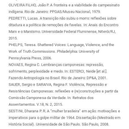
OLIVEIRA FILHO, João P. A fronteira e a viabilidade do campesinato
indígena. Rio de Janeiro: PPGAS/Museu Nacional, 1979.
PEDRETTI, Lucas. A transição não subiu o morro: reflexões sobre
ditadura e a política de remoções de favelas. In: Anais do Encontro
Marx e o Marxismo. Universidade Federal Fluminense, Niterói/RJ,
2015.
PHELPS, Teresa. Shattered Voices: Language, Violence, and the
Work of Truth Commissions. Philadelphia: University of
Pennsylvania Press, 2006.
NOVAES, Regina C. Lembranças camponesas: repressão,
sofrimento, perplexidade e medo. In: ESTERCI, Neide [et al.].
Fazendo Antropologia no Brasil. Rio de Janeiro: DP&A, 2001.
SAUER, Sergio e SARAIVA, Regina F. Violência, Repressão e
Resistências Camponesas: reflexões e (re)construções a partir da
Comissão Camponesa da Verdade. In: Retratos dos
Assentamentos. V.18, N. 2, 2015.
SESTINI, Dharana P. R. A “mulher brasileira” em ação: motivações e
imperativos para o golpe militar de 1964. Dissertação (Mestrado em
História Social). Universidade de São Paulo. São Paulo, 2008.