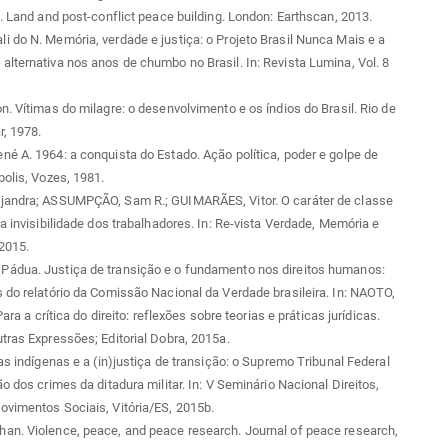
). Land and post-conflict peace building. London: Earthscan, 2013.
 do N. Memória, verdade e justiça: o Projeto Brasil Nunca Mais e a
lternativa nos anos de chumbo no Brasil. In: Revista Lumina, Vol. 8
n. Vítimas do milagre: o desenvolvimento e os índios do Brasil. Rio de
r, 1978.
é A. 1964: a conquista do Estado. Ação política, poder e golpe de
polis, Vozes, 1981.
jandra; ASSUMPÇÃO, Sam R.; GUIMARÃES, Vitor. O caráter de classe
 a invisibilidade dos trabalhadores. In: Re-vista Verdade, Memória e
 2015.
ádua. Justiça de transição e o fundamento nos direitos humanos:
 do relatório da Comissão Nacional da Verdade brasileira. In: NAOTO,
 Para a crítica do direito: reflexões sobre teorias e práticas jurídicas.
tras Expressões; Editorial Dobra, 2015a.
ras indígenas e a (in)justiça de transição: o Supremo Tribunal Federal
ão dos crimes da ditadura militar. In: V Seminário Nacional Direitos,
vimentos Sociais, Vitória/ES, 2015b.
an. Violence, peace, and peace research. Journal of peace research,