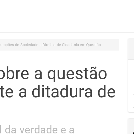
cepções de Sociedade e Direitos de Cidadania em Questão
obre a questão
te a ditadura de
 da verdade e a