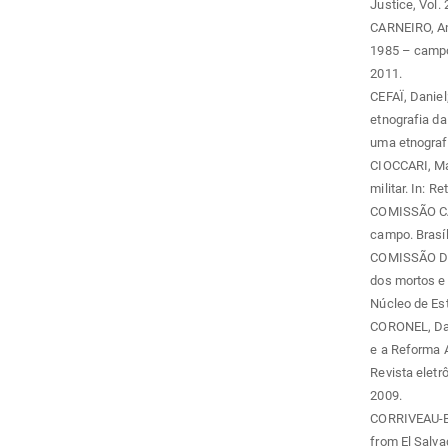
Justice, Vol. 
CARNEIRO, An
1985 – campon
2011.
CEFAÏ, Daniel
etnografia da 
uma etnografi
CIOCCARI, Ma
militar. In: 
COMISSÃO CAM
campo. Brasíl
COMISSÃO DE
dos mortos e 
Núcleo de Es
CORONEL, Dan
e a Reforma 
Revista eletr
2009.
CORRIVEAU-BO
from El Salva