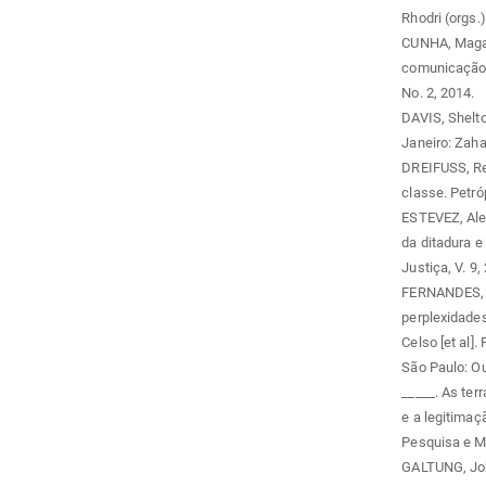
Rhodri (orgs.
CUNHA, Magali
comunicação a
No. 2, 2014.
DAVIS, Shelto
Janeiro: Zaha
DREIFUSS, Ren
classe. Petró
ESTEVEZ, Ale
da ditadura e
Justiça, V. 9,
FERNANDES, P
perplexidades
Celso [et al].
São Paulo: Ou
_____. As ter
e a legitimaç
Pesquisa e Mo
GALTUNG, Joh