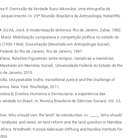
ea P. Comissão da Verdade Suruí-Aikewára: uma etnografia da
esquecimento. In: 29ª Reunião Brasileira de Antropologia, Natal/RN,
SILVA, José. A modernização dolorosa. Rio de Janeiro: Zahar, 1982.
ario. Mobilização camponesa e competição política no estado do
o (1950-1964). Dissertação (Mestrado em Antropologia Social).
Federal do Rio de Janeiro. Rio de Janeiro, 1987.
ena. Relatório Figueiredo: entre tempos, narrativas e memórias.
(Mestrado em Memória Social). Universidade Federal do Estado do Rio
io de Janeiro, 2015.
illa. Unspeakable truths: transitional justice and the challenge of
sions. New York: Routledge, 2011.
stina B. Direitos Humanos e Democracia: a experiência das
verdade no Brasil. In: Revista Brasileira de Ciências Sociais. Vol. 33,
ne. Who should own the land? An introduction. In: _____. Who should
 Analyses and views on land reform and the land question in Namibia
Africa. Windhoek: Konrad-Adenauer-Stiftung and Nanibia Institute for
004.