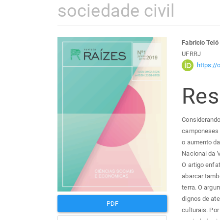
sociedade civil
Barra
Con
Fabricio Teló
UFRRJ
lateral
do
https:/
Re
de
arti
artigos
prin
Considerando
camponeses e 
o aumento da
Nacional da 
O artigo enfa
abarcar tamb
terra. O argu
dignos de at
PDF
culturais. Po