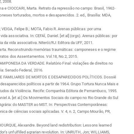
2, 2008.
a e CIOCCARI, Marta. Retrato da repressão no campo: Brasil, 1962-
eses torturados, mortos e desaparecidos. 2. ed., Brasília: MDA,
; VEIGA, Felipe B.; MOTA, Fabio R. Arenas públicas: por uma
vida associativa. In: CEFAÏ, Daniel. [et al] (orgs). Arenas públicas: por
a da vida associativa. Niterói/RJ: Editora da UFF, 2011.
rta. Reconstruindo memórias traumáticas: camponeses e o regime
Retratos dos Assentamentos. Vol.18, No.2, 2015.
PONESA DA VERDADE. Relatório Final: violações de direitos no
ia: Senado Federal, 2016.
 FAMILIARES DE MORTOS E DESAPARECIDOS POLÍTICOS. Dossiê
desaparecidos políticos a partir de 1964. Grupo Tortura Nunca Mais e
tudos da Violência. Recife: Companhia Editora de Pernambuco, 1995.
iel A. [et al.] Os Movimentos Sociais do campo no Rio Grande do Sul
Agrária: do MASTER ao MST. In: Perspectivas Contemporâneas:
ônica de ciências sociais aplicadas. V. 4, n. 2, Campo Mourão, PR,
URQUE, Alexandre. Beyond land redistribution: Lessons learned
dor’s unfulfilled agrarian revolution. In: UNRUTH, Jon; WILLIAMS,