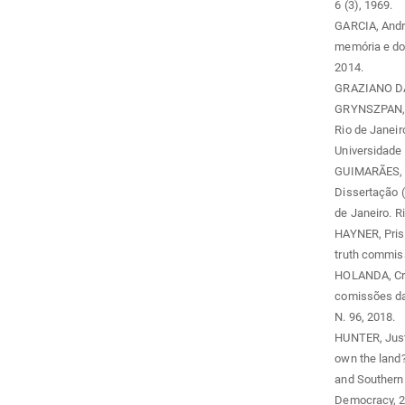
6 (3), 1969.
GARCIA, Andr
memória e do 
2014.
GRAZIANO DA 
GRYNSZPAN, M
Rio de Janeir
Universidade 
GUIMARÃES, El
Dissertação 
de Janeiro. R
HAYNER, Prisc
truth commis
HOLANDA, Cri
comissões da 
N. 96, 2018.
HUNTER, Justi
own the land?
and Southern 
Democracy, 2