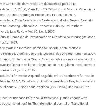
a P. Comissões da verdade: um debate ético-político na
dade. In: ARAÚJO, Maria P.; FICO, Carlos; GRIN, Monica. Violência na
ória, trauma e reparação. Rio de Janeiro: Ponteio, 2012.
rnadette. From Reparation to Restoration: Moving Beyond Restoring
s to Restoring Political and Economic Visibility. In: Southern
versity Law Review, Vol. 60, No. 4, 2007.
ório da Comissão de Investigação do Ministério do Interior. (Relatório
rasília, 1967.
o à verdade e à memória: Comissão Especial sobre Mortos e
 Políticos. Brasília: Secretaria Especial dos Direitos Humanos, 2007.
rlando. No Tempo da Guerra: Algumas notas sobre as violações dos
povos indígenas e os limites da justiça de transição no Brasil. Re-vista
ria e Justiça. V. 9, 2015.
ásia Alcântara de. A questão agrária, crise de poder e reformas de
4). In: BORIS, Fausto (org.). História geral da civilização brasileira. t.
republicano; v. 3: Sociedade e política (1930-1964.) São Paulo: Difel,
en. Plunder and Pain: should transitional justice engage with
d economic crimes? In: The International Journal of Transitional