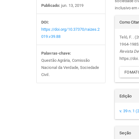
sociedade civ
Publicado:
jun. 13, 2019
inclusivo em
Det
Como Cita
DOI:
https://doi.org/10.37370/raizes.2
do
019.v39.88
Teló, F. . 
1964-1985:
arti
Revista De
Palavras-chave:
https://do
Questão Agrária, Comissão
Nacional da Verdade, Sociedade
FOMATO
Civil.
Edição
v. 39 n. 1 
Seção