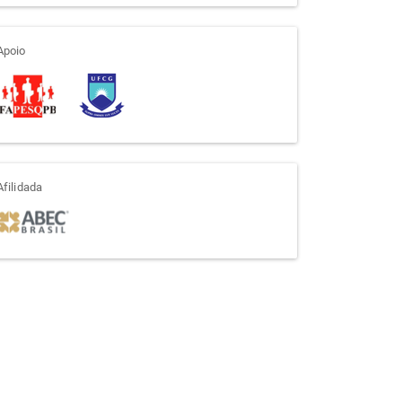
apoio
Apoio
afiliada
Afilidada