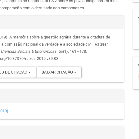
il, o capítulo do relatório da CNV sobre os povos indígenas foi mais
 comparação com o destinado aos camponeses.
alhes
r
(2019). A memória sobre a questão agrária durante a ditadura de
 a comissão nacional da verdade e a sociedade civil.
Raízes:
go
 Ciências Sociais E Econômicas
,
39
(1), 161–178.
i.org/10.37370/raizes.2019.v39.88
S DE CITAÇÃO
BAIXAR CITAÇÃO
(2019)