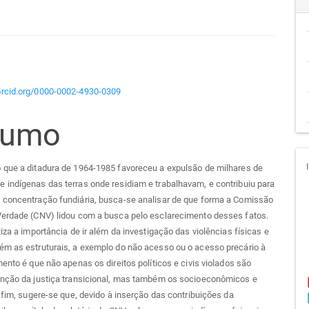
teúdo
/orcid.org/0000-0002-4930-0309
sumo
go
cipal
 que a ditadura de 1964-1985 favoreceu a expulsão de milhares de
indígenas das terras onde residiam e trabalhavam, e contribuiu para
 concentração fundiária, busca-se analisar de que forma a Comissão
Verdade (CNV) lidou com a busca pelo esclarecimento desses fatos.
tiza a importância de ir além da investigação das violências físicas e
ém as estruturais, a exemplo do não acesso ou o acesso precário à
mento é que não apenas os direitos políticos e civis violados são
enção da justiça transicional, mas também os socioeconômicos e
r fim, sugere-se que, devido à inserção das contribuições da