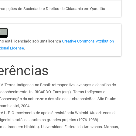
ncepções de Sociedade e Direitos de Cidadania em Questão
lho está licenciado sob uma licença
Creative Commons Attribution
tional License
.
erências
. Terras Indígenas no Brasil: retrospectiva, avanços e desafios do
econhecimento. In: RICARDO, Fany (org.). Terras Indígenas e
Conservação da natureza: o desafio das sobreposições. São Paulo:
ioambiental, 2004.
 L. P. O movimento de apoio à resistência Waimiri-Atroari: ecos de
genista católica contra os grandes projetos (1976-1988).
(mestrado em História). Universidade Federal do Amazonas. Manaus,