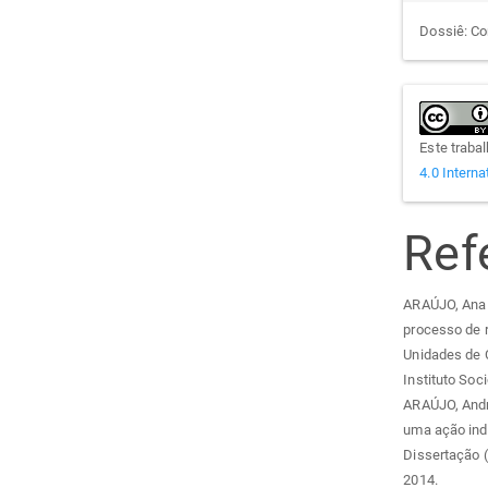
Dossiê: Co
Este traba
4.0 Interna
Ref
ARAÚJO, Ana V
processo de r
Unidades de 
Instituto Soc
ARAÚJO, André
uma ação indi
Dissertação 
2014.