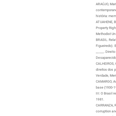
ARAÚJO, Mari
contemporanei
história: mem
ATUAHENE, Be
Property Right
Methodist Uni
BRASIL. Relat
Figueiredo). B
_____. Direit
Desaparecidos
CALHEIROS, O
direitos dos 
Verdade, Memó
CAMARGO, Asp
base (1930-196
III: O Brasil 
1981.
CARRANZA, Rub
corruption an