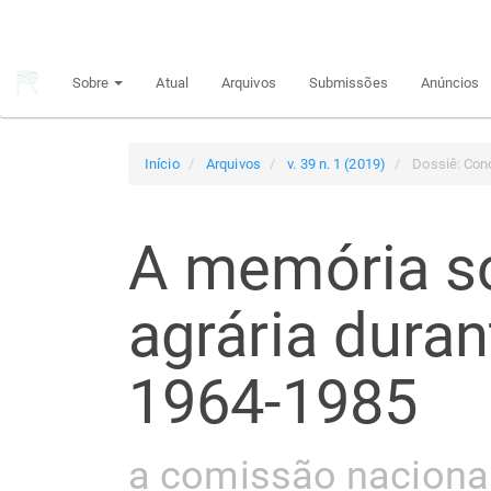
Navegação
Principal
Conteúdo
Sobre
Atual
Arquivos
Submissões
Anúncios
principal
Barra
Lateral
Início
Arquivos
v. 39 n. 1 (2019)
Dossiê: Con
A memória s
agrária duran
1964-1985
a comissão nacional