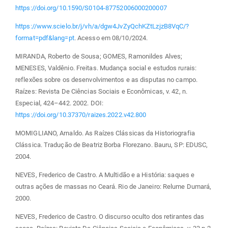
https://doi.org/10.1590/S0104-87752006000200007
https://www.scielo.br/j/vh/a/dgw4JvZyQchKZtLzjzB8VqC/?
format=pdf&lang=pt
. Acesso em 08/10/2024.
MIRANDA, Roberto de Sousa; GOMES, Ramonildes Alves;
MENESES, Valdênio. Freitas. Mudança social e estudos rurais:
reflexões sobre os desenvolvimentos e as disputas no campo.
Raízes: Revista De Ciências Sociais e Econômicas, v. 42, n.
Especial, 424–442. 2002. DOI:
https://doi.org/10.37370/raizes.2022.v42.800
MOMIGLIANO, Arnaldo. As Raízes Clássicas da Historiografia
Clássica. Tradução de Beatriz Borba Florezano. Bauru, SP: EDUSC,
2004.
NEVES, Frederico de Castro. A Multidão e a História: saques e
outras ações de massas no Ceará. Rio de Janeiro: Relume Dumará,
2000.
NEVES, Frederico de Castro. O discurso oculto dos retirantes das