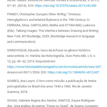
secas. Raízes: Revista De Ciências Sociais e Econômicas, v. 33 n.2,
67–81. (2014). DOI:
https://doi.org/10.37370/raizes.2013.v33.390
PINNEY, Christopher. Europe’s Other Writhg: “Ominous
Hieroglyphics’s and belated Ekphrasis in the 19th Century. In:
FERRARA, Silvia; CARTOLANO, Mattia and OTTAVIANO, Ludovica
(Eds). Talking Images: The Interface between Drawing and Writing.
New York, NY:Routledge, 2025. (Routledge research in language
and communication)
SINKEVISQUE, Eduardo. Usos da écfrase no gênero histórico
seiscentista. In: História da Historiografia, Ouro Preto-MG, v. 6, n.
12, pp. 45–62, 2013. Disponível em:
https://www.historiadahistoriografia.com.br/revista/article/view/607
.
Acesso em 09/11/2024. DOI:
https://doi.org/10.15848/hh.v0i12.607
SOARES, Ana Lorym. O livro como missão: a publicação de textos
psicografados no Brasil dos anos 1940 a 1960. Rio de Janeiro:
Gramma, 2018.
SOUSA, Gabriela Regina dos Santos; SANTOS, Dayse Rodrigues
dos. Uma análise do poema “Fome no Ceará”, de Guerra Junqueiro.