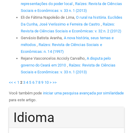
representações do poder local
,
Raízes: Revista de Ciências
Sociais e Econômicas: v. 33 n. 1 (2013)
Eli de Fátima Napoleão de Lima,
O rural na história. Euclides
Da Cunha, José Veríssimo e Ferreira de Castro
,
Raízes:
Revista de Ciências Sociais e Econômicas: v. 32 n. 2 (2012)
Gervásio Batista Aranha,
A nova história, seus temas e
métodos
,
Raízes: Revista de Ciências Sociais e
Econômicas: n. 14 (1997)
Rejane Vasconcelos Accioly Carvalho,
A disputa pelo
governo do Ceará em 2010
,
Raízes: Revista de Ciências
Sociais e Econômicas: v. 33 n. 1 (2013)
<<
<
1
2
3
4
5
6
7
8
9
10
>
>>
Você também pode
iniciar uma pesquisa avançada por similaridade
para este artigo.
Idioma