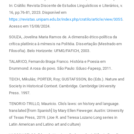
In: Crátilo: Revista Discente de Estudos Linguísticos e Literários, v.
16, pp.76-81, 2023. Disponível em
https://revistas.unipam.edu.br/index.php/cratilo/article/view/3055
.
Acesso em 15/08/2024.
SOUZA, Jovelina Maria Ramos de. A dimensão ético-política da
crítica platônica à mímesis na Politéia. Dissertação (Mestrado em
Filosofia). Belo Horizonte: UFMG/FAFICH, 2003.
TALARICO, Fernando Braga Franco. História e Poesia em
Drummond: A rosa do povo. São Paulo: Edusc-Fapesp, 2011.
TEICH, Mikulás; PORTER, Roy; GUSTAFSSON, Bo (Eds.). Nature and
Society in Historical Context. Cambridge. Cambridge University
Press. 1997.
TENORIO-TRILLO, Mauricio. Clio’s laws: on history and language.
translated [from Spanish] by Mary Ellen Fieweger. Austin: University
of Texas Press, 2019. (Joe R. and Teresa Lozano Long series in
Latin American and Latino art and culture)