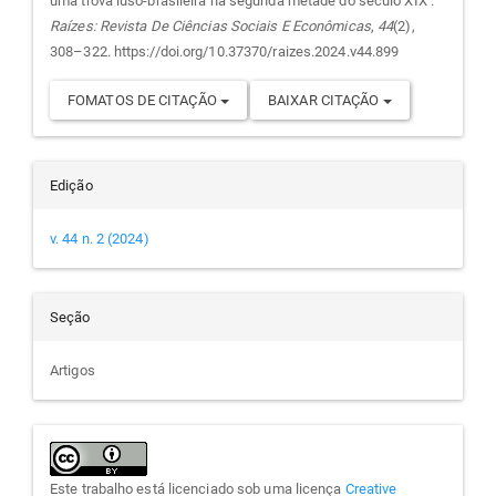
uma trova luso-brasileira na segunda metade do século XIX .
artigo
Raízes: Revista De Ciências Sociais E Econômicas
,
44
(2),
308–322. https://doi.org/10.37370/raizes.2024.v44.899
FOMATOS DE CITAÇÃO
BAIXAR CITAÇÃO
Edição
v. 44 n. 2 (2024)
Seção
Artigos
Este trabalho está licenciado sob uma licença
Creative