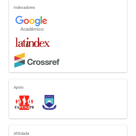
indexadores
Indexadores
apoio
Apoio
afiliada
Afilidada