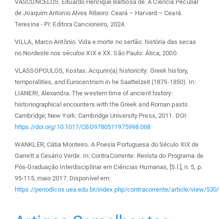
VASCONCELOS. Eduardo Henrique Barbosa de. A Ciência Peculiar
de Joaquim Antonio Alves Ribeiro: Ceará – Harvard – Ceará.
Teresina - PI: Editora Cancioneiro, 2024.
VILLA, Marco Antônio. Vida e morte no sertão: história das secas
no Nordeste nos séculos XIX e XX. São Paulo: Ática, 2000.
VLASSOPOULOS, Kostas. Acqurin(a) historicity: Greek history,
temporalities, and Eurocentrism in he Saattelzeit (1875-1850). In:
LIANERI, Alexandra. The western time of ancient history:
historiographical encounters with the Greek and Roman pasts.
Cambridge; New York: Cambridge University Press, 2011. DOI:
https://doi.org/10.1017/CBO9780511975998.008
WANKLER, Cátia Monteiro. A Poesia Portuguesa do Século XIX de
Garrett a Cesário Verde. In: ContraCorrente: Revista do Programa de
Pós-Graduação Interdisciplinar em Ciências Humanas, [S.l.], n. 5, p.
95-115, maio 2017. Disponível em:
https://periodicos.uea.edu.br/index.php/contracorrente/article/view/530