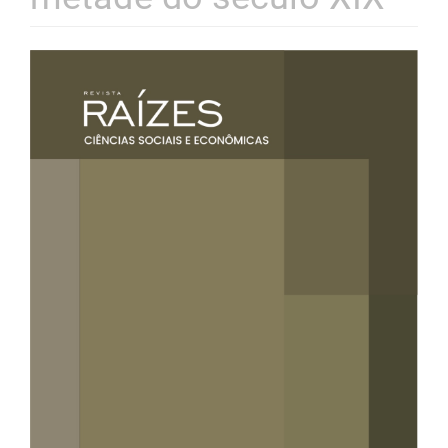
Barra
lateral
de
artigos