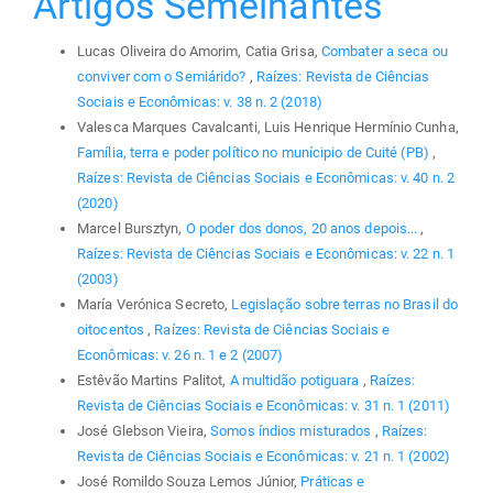
Artigos Semelhantes
Lucas Oliveira do Amorim, Catia Grisa,
Combater a seca ou
conviver com o Semiárido?
,
Raízes: Revista de Ciências
Sociais e Econômicas: v. 38 n. 2 (2018)
Valesca Marques Cavalcanti, Luis Henrique Hermínio Cunha,
Família, terra e poder político no munícipio de Cuité (PB)
,
Raízes: Revista de Ciências Sociais e Econômicas: v. 40 n. 2
(2020)
Marcel Bursztyn,
O poder dos donos, 20 anos depois...
,
Raízes: Revista de Ciências Sociais e Econômicas: v. 22 n. 1
(2003)
María Verónica Secreto,
Legislação sobre terras no Brasil do
oitocentos
,
Raízes: Revista de Ciências Sociais e
Econômicas: v. 26 n. 1 e 2 (2007)
Estêvão Martins Palitot,
A multidão potiguara
,
Raízes:
Revista de Ciências Sociais e Econômicas: v. 31 n. 1 (2011)
José Glebson Vieira,
Somos índios misturados
,
Raízes:
Revista de Ciências Sociais e Econômicas: v. 21 n. 1 (2002)
José Romildo Souza Lemos Júnior,
Práticas e