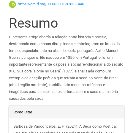
do
https://orcid.org/0000-0001-9163-1446
Resumo
artigo
principal
O presente artigo aborda a relação entre história e poesia,
destacando como essas disciplinas se entrelaçaram ao longo do
tempo, especialmente na obra do poeta português Abílio Manuel
Guerra Junqueiro. Ele nasceu em 1850, em Portugal, e foi um
importante representante da poesia social revolucionária do século
XIX. Sua obra “Fome no Ceará” (1877) é analisada como um
exemplo de criação poética que retrata a seca no Norte do Brasil
(atual região nordeste), mobilizando recursos retóricos e
imagéticos para sensibilizar os leitores sobre o caos e a miséria
causados pela seca.
Detalhes
Como Citar
do
Barbosa de Vasconcelos, E. H. (2024). A Seca como Poética: