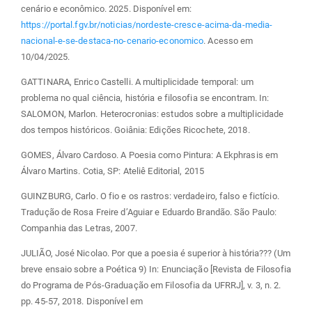
cenário e econômico. 2025. Disponível em:
https://portal.fgv.br/noticias/nordeste-cresce-acima-da-media-
nacional-e-se-destaca-no-cenario-economico
. Acesso em
10/04/2025.
GATTINARA, Enrico Castelli. A multiplicidade temporal: um
problema no qual ciência, história e filosofia se encontram. In:
SALOMON, Marlon. Heterocronias: estudos sobre a multiplicidade
dos tempos históricos. Goiânia: Edições Ricochete, 2018.
GOMES, Álvaro Cardoso. A Poesia como Pintura: A Ekphrasis em
Álvaro Martins. Cotia, SP: Ateliê Editorial, 2015
GUINZBURG, Carlo. O fio e os rastros: verdadeiro, falso e fictício.
Tradução de Rosa Freire d’Aguiar e Eduardo Brandão. São Paulo:
Companhia das Letras, 2007.
JULIÃO, José Nicolao. Por que a poesia é superior à história??? (Um
breve ensaio sobre a Poética 9) In: Enunciação [Revista de Filosofia
do Programa de Pós-Graduação em Filosofia da UFRRJ], v. 3, n. 2.
pp. 45-57, 2018. Disponível em