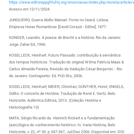
https://www.editorappgfilufrrj.org/enunciacao/index.php/revista/article
Acesso em 12/11/2024.
JUNQUEIRO, Guerra Abílio Manoel. Fome no Ceará. Lisboa:
Empresa Horas Romanticas [David Corazzi - Editor], 1877.
KONDER, Leandro. A poesia de Brecht e a história. Rio de Janeiro:
Jorge Zahar Ed.,1996.
KOSELLECK, Heinhart. Futuro Passado: contribuição à semântica
dos tempos históricos. Tradução do original Wilma Patrícia Maas &
Carlos Almeida Pereira; Revisão da tradução César Benjamin. - Rio
de Janeiro: Contraponto: Ed. PUC-Rio, 2006.
KOSELLECK, Heinhart; MEIER, Christian; GÜNTHER, Horst; ENGELS,
Odilio. O conceito de História. Tradução de René E. Gertz. Belo
Horizonte: Autêntica Editora, 2013. (Coleção História e
Historiografia 10)
MATA, Sérgio Ricardo da. Heinrich Rickert e a fundamentação
(axio)lógica do conhecimento histórico. In: Varia História, Belo
Horizonte, v. 22, nº 36: p.347-367, Jul/Dez 2006. Disponível em: DOI: