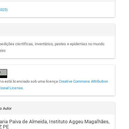
(2025)
pedições científicas, inventários, pestes e epidemias no mundo
eiro
lho está licenciado sob uma licença
Creative Commons Attribution
tional License
.
do Autor
aria Paiva de Almeida,
Instituto Aggeu Magalhães,
Z PE