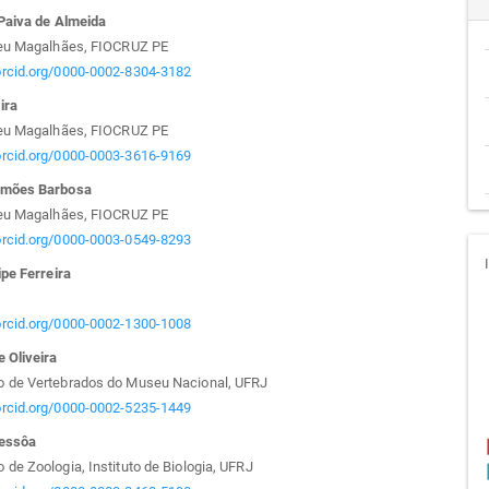
teúdo
 Paiva de Almeida
geu Magalhães, FIOCRUZ PE
/orcid.org/0000-0002-8304-3182
ira
go
geu Magalhães, FIOCRUZ PE
/orcid.org/0000-0003-3616-9169
cipal
imões Barbosa
geu Magalhães, FIOCRUZ PE
/orcid.org/0000-0003-0549-8293
ipe Ferreira
/orcid.org/0000-0002-1300-1008
 Oliveira
 de Vertebrados do Museu Nacional, UFRJ
/orcid.org/0000-0002-5235-1449
Pessôa
de Zoologia, Instituto de Biologia, UFRJ