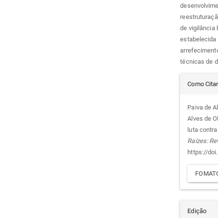
desenvolvimen
reestruturaçã
de vigilância 
estabelecida 
arrefeciment
técnicas de d
Det
Como Cita
do
Paiva de Al
Alves de Ol
arti
luta contr
Raízes: Re
https://do
FOMATO
Edição