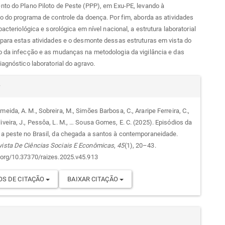
to do Plano Piloto de Peste (PPP), em Exu-PE, levando à
o do programa de controle da doença. Por fim, aborda as atividades
bacteriológica e sorológica em nível nacional, a estrutura laboratorial
para estas atividades e o desmonte dessas estruturas em vista do
o da infecção e as mudanças na metodologia da vigilância e das
iagnóstico laboratorial do agravo.
alhes
r
meida, A. M., Sobreira, M., Simões Barbosa, C., Araripe Ferreira, C.,
iveira, J., Pessôa, L. M., … Sousa Gomes, E. C. (2025). Episódios da
go
a a peste no Brasil, da chegada a santos à contemporaneidade.
vista De Ciências Sociais E Econômicas
,
45
(1), 20–43.
i.org/10.37370/raizes.2025.v45.913
S DE CITAÇÃO
BAIXAR CITAÇÃO