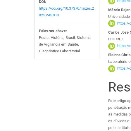
https:/
DOI:
https://doi.org/10.37370/raizes.2
Mércia Rejan
025.v45.913
Universidade
https:/
Palavras-chave:
Carlos José
Peste, História, Brasil, Sistema
FIOCRUZ
de Vigilância em Saúde,
https:/
Diagnóstico Laboratorial
Elainne Chri
Laboratório 
https:/
Re
Este artigo a
penetração no
as medidas p
as dúvidas q
pelo Institut