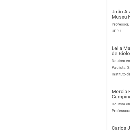
João Alv
Museu N
Professor,
UFRJ
Leila M
de Biolo
Doutora em
Paulista, 
Instituto d
Mércia 
Campin
Doutora em
Professora
Carlos 