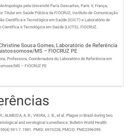
Antropologia pela Université Paris Descartes, Paris V, França,
r Titular em Saúde Pública da FIOCRUZ, Instituto de Comunicação
ão Científica e Tecnológica em Saúde (ICICT) e Laboratório de
 Científica e Tecnológica em Saúde (LICTS), FIOCRUZ.
 Christine Sousa Gomes,
Laboratório de Referência
uistossomose/MS – FIOCRUZ PE
ra, Professora, Coordenadora do Laboratório de Referência em
somose/MS – FIOCRUZ PE
erências
; ALMEIDA, A. R.; VIEIRA, J. B., et al. Plague in Brazil during two
eriological and serological surveillance. Bulletin World Health
. 59(4):591-7. 1981. PMID: 6976228; PMCID: PMC2396099.