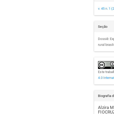
v. 45 n. 1 
Seção
Dossiê: Ex
rural brasil
Este traba
4.0 Interna
Biografia 
Alzira M
FIOCRU