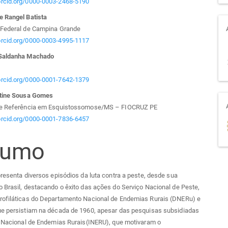
/orcid.org/0000-0003-2468-5190
e Rangel Batista
 Federal de Campina Grande
/orcid.org/0000-0003-4995-1117
 Saldanha Machado
/orcid.org/0000-0001-7642-1379
stine Sousa Gomes
de Referência em Esquistossomose/MS – FIOCRUZ PE
/orcid.org/0000-0001-7836-6457
sumo
presenta diversos episódios da luta contra a peste, desde sua
 Brasil, destacando o êxito das ações do Serviço Nacional de Peste,
rofiláticas do Departamento Nacional de Endemias Rurais (DNERu) e
ue persistiam na década de 1960, apesar das pesquisas subsidiadas
o Nacional de Endemias Rurais(INERU), que motivaram o