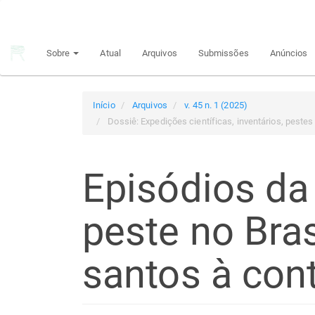
Navegação
Principal
Conteúdo
Sobre
Atual
Arquivos
Submissões
Anúncios
principal
Barra
Lateral
Início
Arquivos
v. 45 n. 1 (2025)
Dossiê: Expedições científicas, inventários, pestes
Episódios da 
peste no Bras
santos à co