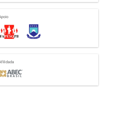
apoio
Apoio
afiliada
Afilidada