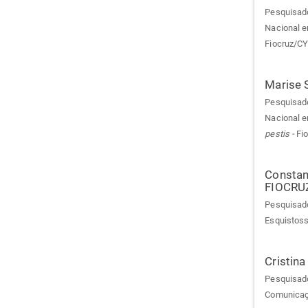
Pesquisado
Nacional e
Fiocruz/C
Marise 
Pesquisado
Nacional e
pestis -
Fi
Constan
FIOCRU
Pesquisado
Esquistos
Cristina
Pesquisado
Comunicaç