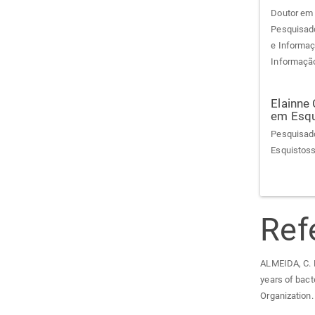
Doutor em 
Pesquisado
e Informaç
Informação
Elainne
em Esq
Pesquisado
Esquistos
Ref
ALMEIDA, C. R.
years of bact
Organization