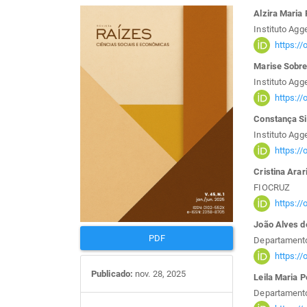
Barra
Con
Alzira Maria
Instituto Ag
lateral
do
https:/
Marise Sobre
de
arti
Instituto Ag
https:/
artigos
prin
Constança S
Instituto Ag
https:/
Cristina Arar
FIOCRUZ
https:/
João Alves de
PDF
Departamento
https:/
Publicado:
nov. 28, 2025
Leila Maria 
Departamento 