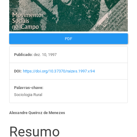
PDF
Publicado:
dez. 10, 1997
DOI:
https://doi.org/10.37370/raizes.1997.v.94
Palavras-chave:
Sociologia Rural
Conteúdo
Alexandre Queiroz de Menezes
do
Resumo