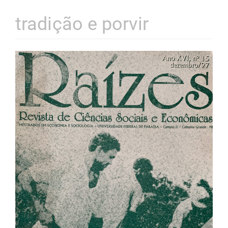
tradição e porvir
Barra
lateral
de
artigos