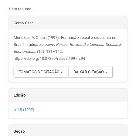
artigo
Sem resumo.
Detalhes
principal
Como Citar
do
Menezes, A. Q. de . (1997). Formação social e cidadania no
Brasil : tradição e porvir.
Raízes: Revista De Ciências Sociais E
artigo
Econômicas
, (15), 131–142.
https://doi.org/10.37370/raizes.1997.v.94
FOMATOS DE CITAÇÃO
BAIXAR CITAÇÃO
Edição
n. 15 (1997)
Seção