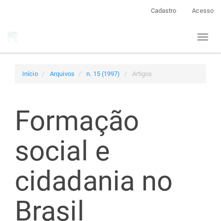
Navegação
Cadastro
Acesso
Principal
Conteúdo
Toggl
principal
naviga
Barra
Lateral
Início
Arquivos
n. 15 (1997)
Artigos
Formação
social e
cidadania no
Brasil