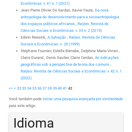
Econômicas: v. 41 n. 1 (2021)
Jean-Pierre Olivier De Sardan, Xavier Faure,
Da nova
antropologia do desenvolvimento para a socioantropologia
dos espaços públicos africanos
,
Raízes: Revista de
Ciências Sociais e Econômicas: v. 35 n. 2 (2015)
Edwin Reesink,
A Salvação
,
Raízes: Revista de Ciências
Sociais e Econômicas: n. 20 (1999)
Stéphane Fournier, Estelle Biénabe, Delphine Marie-Vivien ,
Claire Durand , Denis Sautier, Claire Cerdan,
As indicações
geográficas sob a perspectiva da teoria dos comuns
,
Raízes: Revista de Ciências Sociais e Econômicas: v. 42 n. 1
(2022)
<<
<
32
33
34
35
36
37
38
39
40
41
42
Você também pode
iniciar uma pesquisa avançada por similaridade
para este artigo.
Idioma