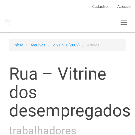
Navegação
Cadastro
Acesso
Principal
Conteúdo
Toggl
principal
naviga
Barra
Lateral
Início
Arquivos
v. 21 n. 1 (2002)
Artigos
Rua – Vitrine
dos
desempregados
trabalhadores