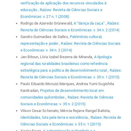
verificação da aplicação dos recursos vinculados à
educação
,
Raízes: Revista de Ciências Sociais e
Econômicas: v. 27 n. 1 (2008)
Rodrigo de Azeredo Grünewald,
A “dança da caça”
,
Raízes:
Revista de Ciências Sociais e Econômicas: v. 34 n. 2 (2014)
Sandro Guimarães de Salles,
Patrimônio cultural,
representação e poder
,
Raízes: Revista de Ciências Sociais
e Econômicas: v. 34 n. 2 (2014)
Jan Bitoun, Lívia Izabel Bezerra de Miranda,
A tipologia
regional das ruralidades brasileiras como referência
estratégica para a política de desenvolvimento rural
,
Raízes:
Revista de Ciências Sociais e Econômicas: v. 35 n. 1 (2015)
Paulo Eduardo Moruzzi Marques, Andrea Yumi Sugishita
Kanikadan,
Projetos de desenvolvimento local em
comunidades quilombolas
,
Raízes: Revista de Ciências
Sociais e Econômicas: v. 35 n. 2 (2015)
Vilson Cesar Schenato, Mércia Rejane Rangel Batista,
Identidades, luta pela terra e resistência
,
Raízes: Revista de
Ciências Sociais e Econômicas: v. 35 n. 1 (2015)
Xavier Faure,
A categorização quilombola e a