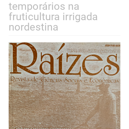
temporários na
fruticultura irrigada
nordestina
Barra
lateral
de
artigos