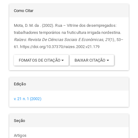
Detalhes
Como Citar
do
Mota, D. M. da . (2002). Rua – Vitrine dos desempregados:
trabalhadores temporários na fruticultura irrigada nordestina.
artigo
Raízes: Revista De Ciências Sociais E Econômicas
,
21
(1), 53–
61. https://doi.org/10.37370/raizes.2002.v21.179
FOMATOS DE CITAÇÃO
BAIXAR CITAÇÃO
Edição
v. 21 n. 1 (2002)
Seção
Artigos