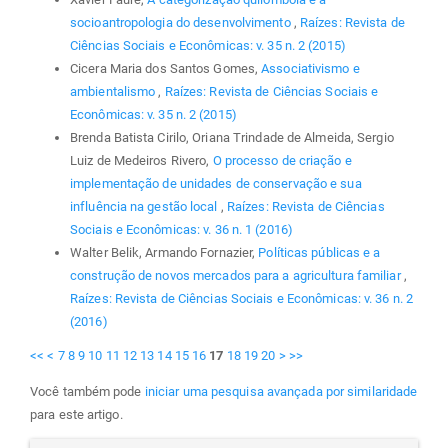
socioantropologia do desenvolvimento
,
Raízes: Revista de
Ciências Sociais e Econômicas: v. 35 n. 2 (2015)
Cicera Maria dos Santos Gomes,
Associativismo e
ambientalismo
,
Raízes: Revista de Ciências Sociais e
Econômicas: v. 35 n. 2 (2015)
Brenda Batista Cirilo, Oriana Trindade de Almeida, Sergio
Luiz de Medeiros Rivero,
O processo de criação e
implementação de unidades de conservação e sua
influência na gestão local
,
Raízes: Revista de Ciências
Sociais e Econômicas: v. 36 n. 1 (2016)
Walter Belik, Armando Fornazier,
Políticas públicas e a
construção de novos mercados para a agricultura familiar
,
Raízes: Revista de Ciências Sociais e Econômicas: v. 36 n. 2
(2016)
<<
<
7
8
9
10
11
12
13
14
15
16
17
18
19
20
>
>>
Você também pode
iniciar uma pesquisa avançada por similaridade
para este artigo.