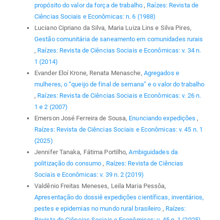
propósito do valor da força de trabalho
,
Raízes: Revista de
Ciências Sociais e Econômicas: n. 6 (1988)
Luciano Cipriano da Silva, Maria Luiza Lins e Silva Pires,
Gestão comunitária de saneamento em comunidades rurais
,
Raízes: Revista de Ciências Sociais e Econômicas: v. 34 n.
1 (2014)
Evander Eloí Krone, Renata Menasche,
Agregados e
mulheres, o “queijo de final de semana” e o valor do trabalho
,
Raízes: Revista de Ciências Sociais e Econômicas: v. 26 n.
1 e 2 (2007)
Emerson José Ferreira de Sousa,
Enunciando expedições
,
Raízes: Revista de Ciências Sociais e Econômicas: v. 45 n. 1
(2025)
Jennifer Tanaka, Fátima Portilho,
Ambiguidades da
politização do consumo
,
Raízes: Revista de Ciências
Sociais e Econômicas: v. 39 n. 2 (2019)
Valdênio Freitas Meneses, Leila Maria Pessôa,
Apresentação do dossiê expedições científicas, inventários,
pestes e epidemias no mundo rural brasileiro
,
Raízes:
Revista de Ciências Sociais e Econômicas: v. 45 n. 1 (2025)