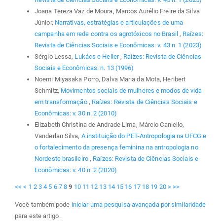
Joana Tereza Vaz de Moura, Marcos Aurélio Freire da Silva
Júnior,
Narrativas, estratégias e articulações de uma
campanha em rede contra os agrotóxicos no Brasil
,
Raízes:
Revista de Ciências Sociais e Econômicas: v. 43 n. 1 (2023)
Sérgio Lessa,
Lukács e Heller
,
Raízes: Revista de Ciências
Sociais e Econômicas: n. 13 (1996)
Noemi Miyasaka Porro, Dalva Maria da Mota, Heribert
Schmitz,
Movimentos sociais de mulheres e modos de vida
em transformação
,
Raízes: Revista de Ciências Sociais e
Econômicas: v. 30 n. 2 (2010)
Elizabeth Christina de Andrade Lima, Márcio Caniello,
Vanderlan Silva,
A instituição do PET-Antropologia na UFCG e
o fortalecimento da presença feminina na antropologia no
Nordeste brasileiro
,
Raízes: Revista de Ciências Sociais e
Econômicas: v. 40 n. 2 (2020)
<<
<
1
2
3
4
5
6
7
8
9
10
11
12
13
14
15
16
17
18
19
20
>
>>
Você também pode
iniciar uma pesquisa avançada por similaridade
para este artigo.