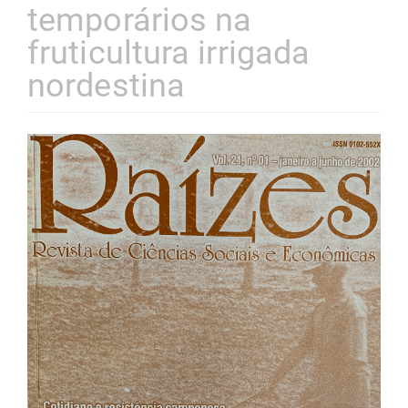
temporários na
fruticultura irrigada
nordestina
Barra
lateral
de
artigos