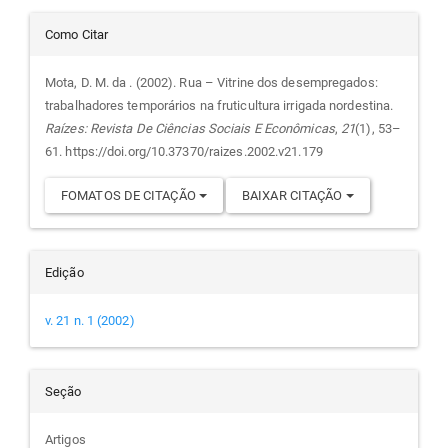
Detalhes
Como Citar
do
Mota, D. M. da . (2002). Rua – Vitrine dos desempregados:
trabalhadores temporários na fruticultura irrigada nordestina.
artigo
Raízes: Revista De Ciências Sociais E Econômicas
,
21
(1), 53–
61. https://doi.org/10.37370/raizes.2002.v21.179
FOMATOS DE CITAÇÃO
BAIXAR CITAÇÃO
Edição
v. 21 n. 1 (2002)
Seção
Artigos