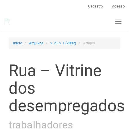
Navegação
Cadastro
Acesso
Principal
Conteúdo
Toggl
principal
naviga
Barra
Lateral
Início
Arquivos
v. 21 n. 1 (2002)
Artigos
Rua – Vitrine
dos
desempregados
trabalhadores