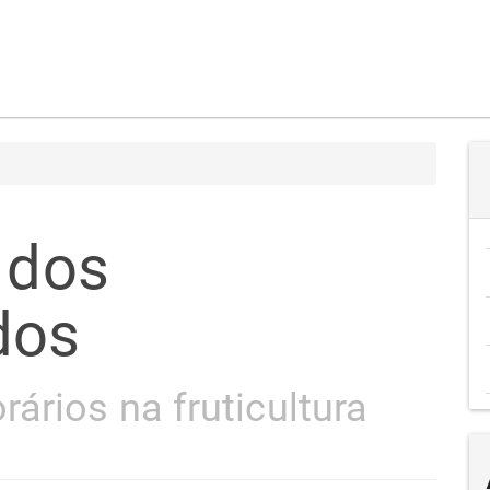
 dos
dos
ários na fruticultura