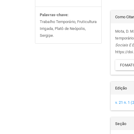
Det
Palavras-chave:
Como Cita
Trabalho Temporário, Fruticultura
do
Irrigada, Platô de Neópolis,
Mota, D. M
Sergipe.
temporários
arti
Sociais E
https://do
FOMATO
Edição
v. 21 n. 1 
Seção