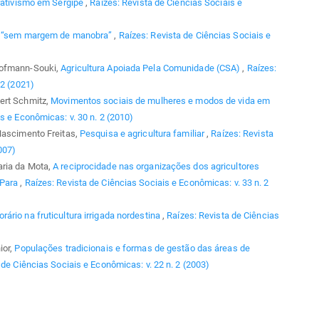
rativismo em Sergipe
,
Raízes: Revista de Ciências Sociais e
ra “sem margem de manobra”
,
Raízes: Revista de Ciências Sociais e
Hofmann-Souki,
Agricultura Apoiada Pela Comunidade (CSA)
,
Raízes:
 2 (2021)
ert Schmitz,
Movimentos sociais de mulheres e modos de vida em
s e Econômicas: v. 30 n. 2 (2010)
Nascimento Freitas,
Pesquisa e agricultura familiar
,
Raízes: Revista
007)
aria da Mota,
A reciprocidade nas organizações dos agricultores
 Para
,
Raízes: Revista de Ciências Sociais e Econômicas: v. 33 n. 2
ário na fruticultura irrigada nordestina
,
Raízes: Revista de Ciências
ior,
Populações tradicionais e formas de gestão das áreas de
 de Ciências Sociais e Econômicas: v. 22 n. 2 (2003)