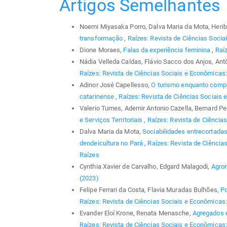
Artigos Semelhantes
Noemi Miyasaka Porro, Dalva Maria da Mota, Herib
transformação
,
Raízes: Revista de Ciências Sociai
Dione Moraes,
Falas da experiência feminina
,
Raíz
Nádia Velleda Caldas, Flávio Sacco dos Anjos, Ant
Raízes: Revista de Ciências Sociais e Econômicas: 
Adinor José Capellesso,
O turismo enquanto compon
catarinense
,
Raízes: Revista de Ciências Sociais e
Valerio Turnes, Ademir Antonio Cazella, Bernard P
e Serviços Territoriais
,
Raízes: Revista de Ciências
Dalva Maria da Mota,
Sociabilidades entrecortadas 
dendeicultura no Pará
,
Raízes: Revista de Ciências
Raízes
Cynthia Xavier de Carvalho, Edgard Malagodi,
Agro
(2023)
Felipe Ferrari da Costa, Flavia Muradas Bulhões,
Po
Raízes: Revista de Ciências Sociais e Econômicas: 
Evander Eloí Krone, Renata Menasche,
Agregados e
Raízes: Revista de Ciências Sociais e Econômicas: v