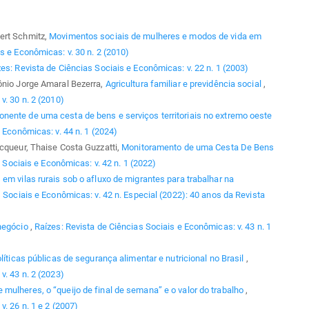
ert Schmitz,
Movimentos sociais de mulheres e modos de vida em
s e Econômicas: v. 30 n. 2 (2010)
es: Revista de Ciências Sociais e Econômicas: v. 22 n. 1 (2003)
ônio Jorge Amaral Bezerra,
Agricultura familiar e previdência social
,
v. 30 n. 2 (2010)
ente de uma cesta de bens e serviços territoriais no extremo oeste
 Econômicas: v. 44 n. 1 (2024)
ecqueur, Thaise Costa Guzzatti,
Monitoramento de uma Cesta De Bens
 Sociais e Econômicas: v. 42 n. 1 (2022)
em vilas rurais sob o afluxo de migrantes para trabalhar na
 Sociais e Econômicas: v. 42 n. Especial (2022): 40 anos da Revista
negócio
,
Raízes: Revista de Ciências Sociais e Econômicas: v. 43 n. 1
líticas públicas de segurança alimentar e nutricional no Brasil
,
v. 43 n. 2 (2023)
 mulheres, o “queijo de final de semana” e o valor do trabalho
,
. 26 n. 1 e 2 (2007)