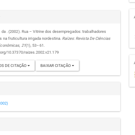
alhes
r
. da . (2002). Rua – Vitrine dos desempregados: trabalhadores
 na fruticultura irrigada nordestina.
Raízes: Revista De Ciências
go
 Econômicas
,
21
(1), 53–61.
i.org/10.37370/raizes.2002.v21.179
S DE CITAÇÃO
BAIXAR CITAÇÃO
(2002)