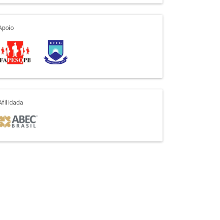
apoio
Apoio
afiliada
Afilidada