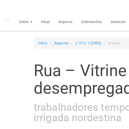
Navegação
Principal
Conteúdo
Sobre
Atual
Arquivos
Submissões
Anúncios
principal
Barra
Lateral
Início
Arquivos
v. 21 n. 1 (2002)
Artigos
Rua – Vitrine
desemprega
trabalhadores tempor
irrigada nordestina