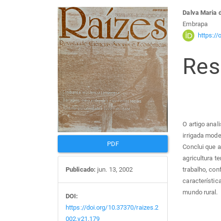
Barra
Con
Dalva Maria 
Embrapa
lateral
do
https:/
Re
de
arti
artigos
prin
O artigo anal
irrigada mode
PDF
Conclui que a
agricultura t
Publicado:
jun. 13, 2002
trabalho, co
característic
mundo rural.
DOI:
https://doi.org/10.37370/raizes.2
002.v21.179