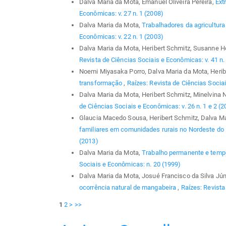
Dalva Maria da Mota, Emanuel Oliveira Pereira,
Ext
Econômicas: v. 27 n. 1 (2008)
Dalva Maria da Mota,
Trabalhadores da agricultu
Econômicas: v. 22 n. 1 (2003)
Dalva Maria da Mota, Heribert Schmitz, Susanne 
Revista de Ciências Sociais e Econômicas: v. 41 n.
Noemi Miyasaka Porro, Dalva Maria da Mota, Herib
transformação
,
Raízes: Revista de Ciências Sociai
Dalva Maria da Mota, Heribert Schmitz, Minelvina 
de Ciências Sociais e Econômicas: v. 26 n. 1 e 2 (2
Glaucia Macedo Sousa, Heribert Schmitz, Dalva M
familiares em comunidades rurais no Nordeste do
(2013)
Dalva Maria da Mota,
Trabalho permanente e tempor
Sociais e Econômicas: n. 20 (1999)
Dalva Maria da Mota, Josué Francisco da Silva Jún
ocorrência natural de mangabeira
,
Raízes: Revista
1
2
>
>>