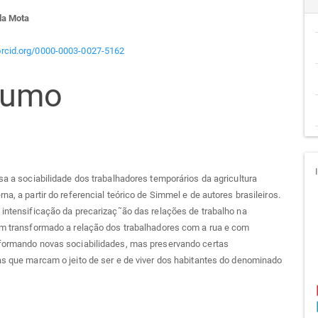
teúdo
da Mota
/orcid.org/0000-0003-0027-5162
sumo
go
cipal
isa a sociabilidade dos trabalhadores temporários da agricultura
rna, a partir do referencial teórico de Simmel e de autores brasileiros.
 intensificação da precarizaç˜ão das relações de trabalho na
em transformado a relação dos trabalhadores com a rua e com
nformando novas sociabilidades, mas preservando certas
as que marcam o jeito de ser e de viver dos habitantes do denominado