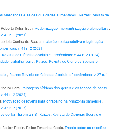
s Margaridas e as desigualdades alimentares
,
Raízes: Revista de
r Roberto Schaffrath,
Modernização, mercantilização e olericultura
,
v. 41 n. 1 (2021)
Gabriela Coelho-de-Souza,
Inclusão socioprodutiva e legislação
onômicas: v. 41 n. 2 (2021)
: Revista de Ciências Sociais e Econômicas: v. 44 n. 2 (2024)
idade, trabalho, terra
,
Raízes: Revista de Ciências Sociais e
urais
,
Raízes: Revista de Ciências Sociais e Econômicas: v. 27 n. 1
Ribeiro Hora,
Paisagens hídricas dos gerais e os fechos de pasto
,
v. 44 n. 2 (2024)
a,
Motivação de jovens para o trabalho na Amazônia paraense
,
v. 37 n. 2 (2017)
efes de família em ZEIS
,
Raízes: Revista de Ciências Sociais e
Botton Piccin, Felipe Ferrari da Costa,
Ensaio sobre as relações