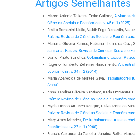
Artigos Semelhantes
Marco Antonio Teixeira, Eryka Galindo,
A Marcha da
Ciências Sociais e Econômicas: v. 45 n. 1 (2025)
Emilio Romanini Netto, Valdir Frigo Denardin, Valte
Raízes: Revista de Ciências Sociais e Econômicas: 
Mariana Oliveira Ramos, Fabiana Thomé da Cruz, 
sanitária
,
Raízes: Revista de Ciências Sociais e Ec
Daniel Prieto Sánchez,
Colonialismo tóxico
,
Raízes
Rogério Humberto Zeferino Nascimento,
Ancestral
Econômicas: v. 34 n. 2 (2014)
Maria Aparecida de Moraes Silva,
Trabalhadores r
(2008)
Anna Karoline Oliveira Santiago, Karla Emmanuela 
Raízes: Revista de Ciências Sociais e Econômicas: 
Myrla Franco Antunes Resque, Dalva Maria da Mot
Raízes: Revista de Ciências Sociais e Econômicas: 
Mary Alves Mendes,
De trabalhadoras rurais a ch
Econômicas: v. 27 n. 1 (2008)
Francis Casagranda Zanella, Janaína Betto, Marcos 