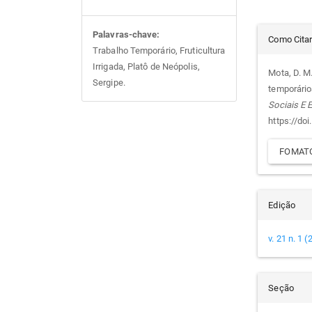
Det
Palavras-chave:
Como Cita
Trabalho Temporário, Fruticultura
do
Irrigada, Platô de Neópolis,
Mota, D. M
Sergipe.
temporários
arti
Sociais E
https://do
FOMATO
Edição
v. 21 n. 1 
Seção