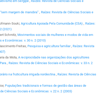
rativismo em Sergipe
,
Raízes: Revista de Ciências Sociais e
ra “sem margem de manobra”
,
Raízes: Revista de Ciências Sociais e
Hofmann-Souki,
Agricultura Apoiada Pela Comunidade (CSA)
,
Raízes:
 2 (2021)
ert Schmitz,
Movimentos sociais de mulheres e modos de vida em
s e Econômicas: v. 30 n. 2 (2010)
Nascimento Freitas,
Pesquisa e agricultura familiar
,
Raízes: Revista
007)
aria da Mota,
A reciprocidade nas organizações dos agricultores
 Para
,
Raízes: Revista de Ciências Sociais e Econômicas: v. 33 n. 2
ário na fruticultura irrigada nordestina
,
Raízes: Revista de Ciências
ior,
Populações tradicionais e formas de gestão das áreas de
 de Ciências Sociais e Econômicas: v. 22 n. 2 (2003)