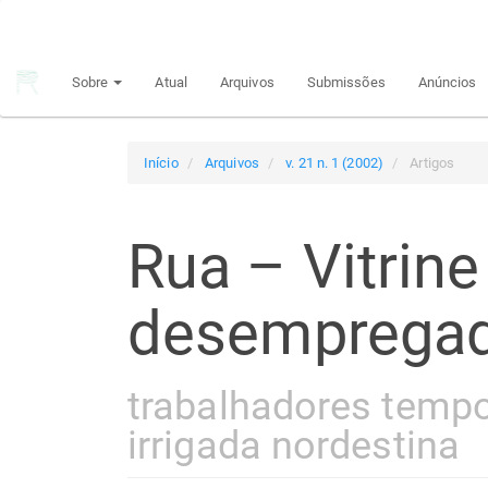
Navegação
Principal
Conteúdo
Sobre
Atual
Arquivos
Submissões
Anúncios
principal
Barra
Lateral
Início
Arquivos
v. 21 n. 1 (2002)
Artigos
Rua – Vitrine
desemprega
trabalhadores tempor
irrigada nordestina