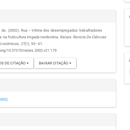
alhes
r
. da . (2002). Rua – Vitrine dos desempregados: trabalhadores
 na fruticultura irrigada nordestina.
Raízes: Revista De Ciências
go
 Econômicas
,
21
(1), 53–61.
i.org/10.37370/raizes.2002.v21.179
S DE CITAÇÃO
BAIXAR CITAÇÃO
(2002)