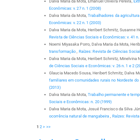
Dalva Maria da Mota, Emanuel Oliveira Pereira,
Ext
Econômicas: v. 27 n. 1 (2008)
Dalva Maria da Mota,
Trabalhadores da agricultu
Econômicas: v. 22 n. 1 (2003)
Dalva Maria da Mota, Heribert Schmitz, Susanne 
Revista de Ciências Sociais e Econômicas: v. 41 n.
Noemi Miyasaka Porro, Dalva Maria da Mota, Herib
transformação
,
Raízes: Revista de Ciências Sociai
Dalva Maria da Mota, Heribert Schmitz, Minelvina 
de Ciências Sociais e Econômicas: v. 26 n. 1 e 2 (2
Glaucia Macedo Sousa, Heribert Schmitz, Dalva M
familiares em comunidades rurais no Nordeste do
(2013)
Dalva Maria da Mota,
Trabalho permanente e tempor
Sociais e Econômicas: n. 20 (1999)
Dalva Maria da Mota, Josué Francisco da Silva Jún
ocorrência natural de mangabeira
,
Raízes: Revista
1
2
>
>>