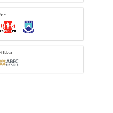
apoio
Apoio
afiliada
Afilidada