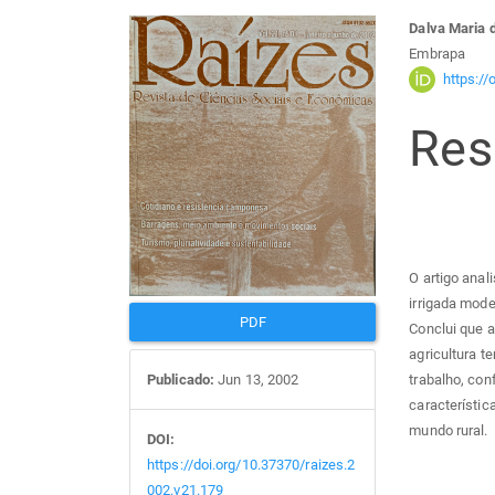
Barra
Con
Dalva Maria 
Embrapa
lateral
do
https:/
Re
de
arti
artigos
prin
O artigo anal
irrigada mode
PDF
Conclui que a
agricultura t
Publicado:
Jun 13, 2002
trabalho, co
característic
mundo rural.
DOI:
https://doi.org/10.37370/raizes.2
002.v21.179