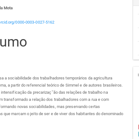
teúdo
da Mota
/orcid.org/0000-0003-0027-5162
sumo
go
cipal
isa a sociabilidade dos trabalhadores temporários da agricultura
rna, a partir do referencial teórico de Simmel e de autores brasileiros.
 intensificação da precarizaç˜ão das relações de trabalho na
em transformado a relação dos trabalhadores com a rua e com
nformando novas sociabilidades, mas preservando certas
as que marcam o jeito de ser e de viver dos habitantes do denominado