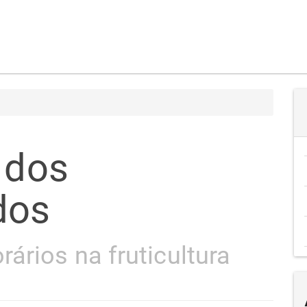
 dos
dos
ários na fruticultura