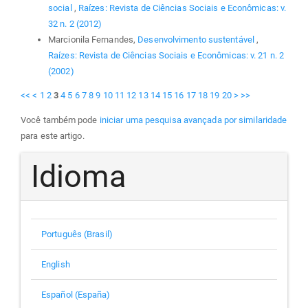
social
,
Raízes: Revista de Ciências Sociais e Econômicas: v.
32 n. 2 (2012)
Marcionila Fernandes,
Desenvolvimento sustentável
,
Raízes: Revista de Ciências Sociais e Econômicas: v. 21 n. 2
(2002)
<<
<
1
2
3
4
5
6
7
8
9
10
11
12
13
14
15
16
17
18
19
20
>
>>
Você também pode
iniciar uma pesquisa avançada por similaridade
para este artigo.
Idioma
Português (Brasil)
English
Español (España)