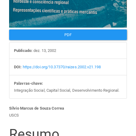
PDF
Publicado:
dez. 13, 2002
DOI:
https://doi.org/10.37370/raizes.2002.v21.198
Palavras-chave:
Integração Social, Capital Social, Desenvolvimento Regional.
Conteúdo
Sílvio Marcus de Souza Correa
USCS
do
Resumo