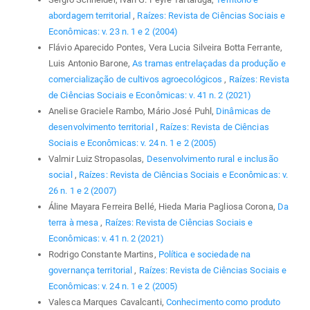
abordagem territorial
,
Raízes: Revista de Ciências Sociais e
Econômicas: v. 23 n. 1 e 2 (2004)
Flávio Aparecido Pontes, Vera Lucia Silveira Botta Ferrante,
Luis Antonio Barone,
As tramas entrelaçadas da produção e
comercialização de cultivos agroecológicos
,
Raízes: Revista
de Ciências Sociais e Econômicas: v. 41 n. 2 (2021)
Anelise Graciele Rambo, Mário José Puhl,
Dinâmicas de
desenvolvimento territorial
,
Raízes: Revista de Ciências
Sociais e Econômicas: v. 24 n. 1 e 2 (2005)
Valmir Luiz Stropasolas,
Desenvolvimento rural e inclusão
social
,
Raízes: Revista de Ciências Sociais e Econômicas: v.
26 n. 1 e 2 (2007)
Áline Mayara Ferreira Bellé, Hieda Maria Pagliosa Corona,
Da
terra à mesa
,
Raízes: Revista de Ciências Sociais e
Econômicas: v. 41 n. 2 (2021)
Rodrigo Constante Martins,
Política e sociedade na
governança territorial
,
Raízes: Revista de Ciências Sociais e
Econômicas: v. 24 n. 1 e 2 (2005)
Valesca Marques Cavalcanti,
Conhecimento como produto