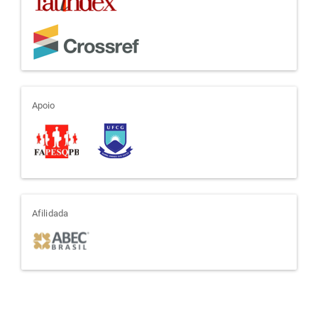
apoio
Apoio
afiliada
Afilidada