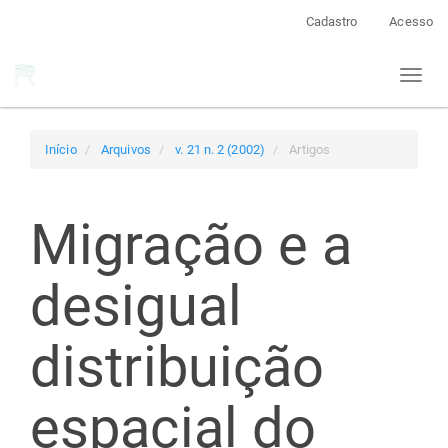
Navegação
Cadastro
Acesso
Principal
Conteúdo
Toggl
principal
naviga
Barra
Lateral
Início
Arquivos
v. 21 n. 2 (2002)
Artigos
Migração e a
desigual
distribuição
espacial do