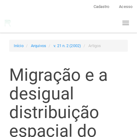
Navegação
Cadastro
Acesso
Principal
Conteúdo
Toggl
principal
naviga
Barra
Lateral
Início
Arquivos
v. 21 n. 2 (2002)
Artigos
Migração e a
desigual
distribuição
espacial do