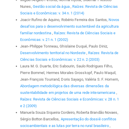
Nunes,
Gestão social da água
,
Raízes: Revista de Ciências
Sociais e Econômicas: v. 34 n. 1 (2014)
Joacir Rufino de Aquino, Robério Ferreira dos Santos,
Novos
desafios para o desenvolvimento sustentável da agricultura
familiar nordestina
,
Raízes: Revista de Ciências Sociais e
Econômicas: v. 21 n. 1 (2002)
Jean-Philippe Tonneau, Ghislaine Duqué, Paulo Diniz,
Desenvolvimento territorial no Nordeste
,
Raízes: Revista de
Ciências Sociais e Econômicas: v. 22 n. 2 (2003)
Laura M. G. Duarte, Eric Sabourin, Saulo Rodrigues Filho,
Pierre Bommel, Hermes Morales Grosskopf, Paulo Waquil,
Jean-François Tourrand, Doris Sayago, Valéria S. F. Homem,
Abordagem metodológica das diversas dimensões da
sustentabilidade em projetos de uma rede interamericana
,
Raízes: Revista de Ciências Sociais e Econômicas: v. 28 n. 1
e 2 (2009)
Manuela Souza Siqueira Cordeiro, Roberta Brandão Novaes,
Sérgio Botton Barcellos,
Apresentação do dossiê conflitos
socioambientais e as lutas por terra no rural brasileiro
,