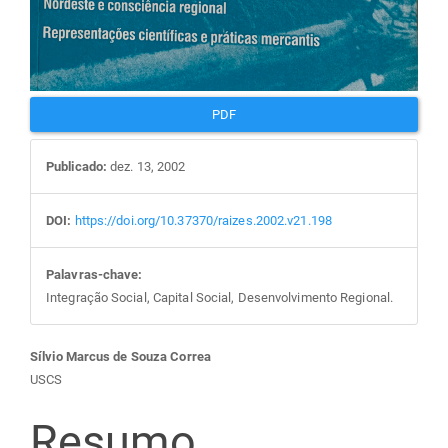
PDF
Publicado:
dez. 13, 2002
DOI:
https://doi.org/10.37370/raizes.2002.v21.198
Palavras-chave:
Integração Social, Capital Social, Desenvolvimento Regional.
Conteúdo
Sílvio Marcus de Souza Correa
USCS
do
Resumo