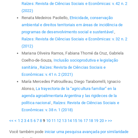
Raízes: Revista de Ciências Sociais e Econômicas: v. 42 n. 2
(2022)
Renata Medeiros Paoliello,
Etnicidade, conservação
ambiental e direitos territoriais em áreas de incidência de
programas de desenvolvimento social e sustentável
,
Raízes: Revista de Ciências Sociais e Econômicas: v. 32 n. 2
(2012)
Mariana Oliveira Ramos, Fabiana Thomé da Cruz, Gabriela
Coelho-de-Souza,
Inclusão socioprodutiva e legislação
sanitária
,
Raízes: Revista de Ciências Sociais e
Econômicas: v. 41 n. 2 (2021)
María Mercedes Patrouilleau, Diego Taraborrelli, Ignacio
Alonso,
La trayectoria de la “agricultura familiar” en la
agenda agroalimentaria Argentina y las rigideces de la
política nacional
,
Raízes: Revista de Ciências Sociais e
Econômicas: v. 38 n. 1 (2018)
<<
<
1
2
3
4
5
6
7
8
9
10
11
12
13
14
15
16
17
18
19
20
>
>>
Você também pode
iniciar uma pesquisa avançada por similaridade