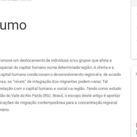
teúdo
sumo
go
cipal
romove um deslocamento de indivíduos e/ou grupos que afeta a
espacial do capital humano numa determinada região. A oferta e a
apital humano condicionam o desenvolvimento regional e, de acordo
s, os “níveis” de integração dos migrantes podem variar. Tal
 relação com o capital humano e social na região. Tendo como estudo
ião do Vale do Rio Pardo (RS), Brasil, o escopo deste artigo é apontar
icações da migração contemporânea para a concentração regional
umano.