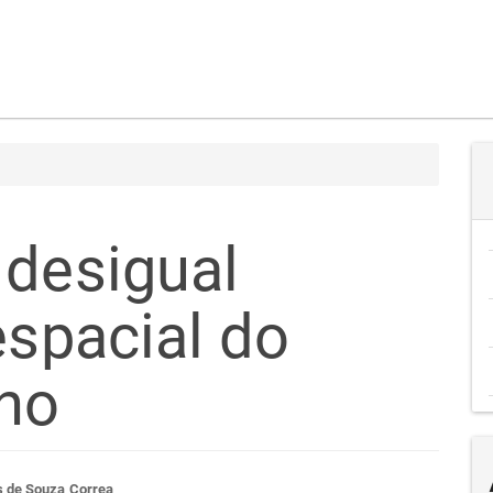
 desigual
espacial do
no
s de Souza Correa