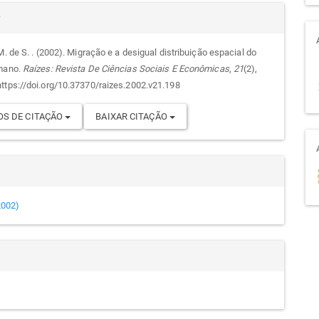
alhes
r
M. de S. . (2002). Migração e a desigual distribuição espacial do
umano.
Raízes: Revista De Ciências Sociais E Econômicas
,
21
(2),
go
ttps://doi.org/10.37370/raizes.2002.v21.198
S DE CITAÇÃO
BAIXAR CITAÇÃO
(2002)