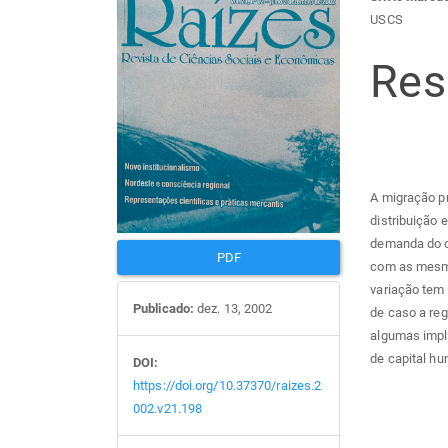
Barra
Con
USCS
lateral
do
Re
de
arti
artigos
prin
A migração p
distribuição 
demanda do c
PDF
com as mesma
variação tem
Publicado:
dez. 13, 2002
de caso a reg
algumas impl
de capital h
DOI:
https://doi.org/10.37370/raizes.2
002.v21.198