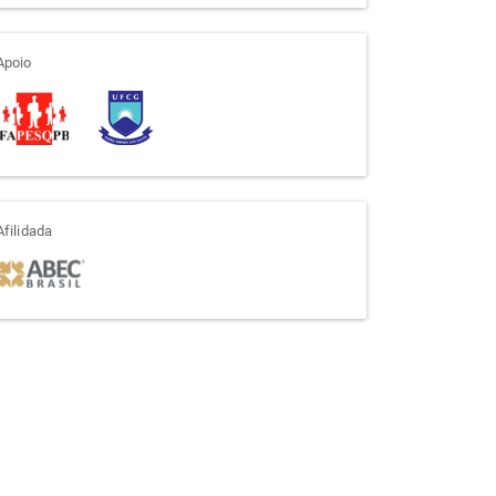
apoio
Apoio
afiliada
Afilidada