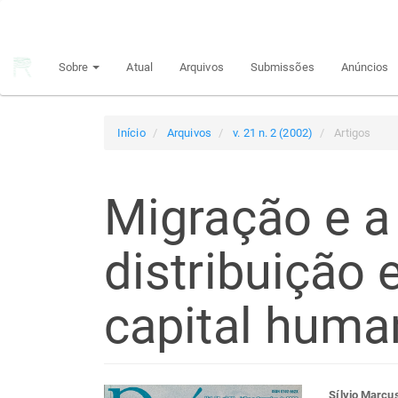
Navegação
Principal
Conteúdo
Sobre
Atual
Arquivos
Submissões
Anúncios
principal
Barra
Lateral
Início
Arquivos
v. 21 n. 2 (2002)
Artigos
Migração e a
distribuição 
capital huma
Sílvio Marcu