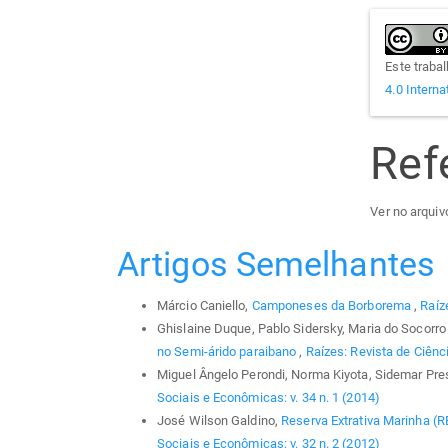
Este traba
4.0 Interna
Ref
Ver no arquivo
Artigos Semelhantes
Márcio Caniello,
Camponeses da Borborema
,
Raíz
Ghislaine Duque, Pablo Sidersky, Maria do Socorro 
no Semi-árido paraibano
,
Raízes: Revista de Ciênci
Miguel Ângelo Perondi, Norma Kiyota, Sidemar Pr
Sociais e Econômicas: v. 34 n. 1 (2014)
José Wilson Galdino,
Reserva Extrativa Marinha (
Sociais e Econômicas: v. 32 n. 2 (2012)