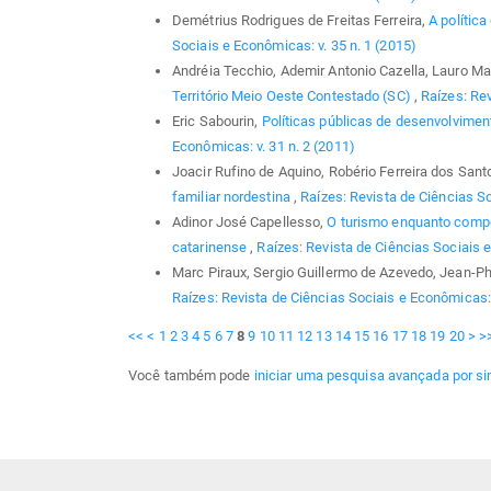
Demétrius Rodrigues de Freitas Ferreira,
A polític
Sociais e Econômicas: v. 35 n. 1 (2015)
Andréia Tecchio, Ademir Antonio Cazella, Lauro Ma
Território Meio Oeste Contestado (SC)
,
Raízes: Rev
Eric Sabourin,
Políticas públicas de desenvolvimen
Econômicas: v. 31 n. 2 (2011)
Joacir Rufino de Aquino, Robério Ferreira dos Sant
familiar nordestina
,
Raízes: Revista de Ciências So
Adinor José Capellesso,
O turismo enquanto compon
catarinense
,
Raízes: Revista de Ciências Sociais e
Marc Piraux, Sergio Guillermo de Azevedo, Jean-P
Raízes: Revista de Ciências Sociais e Econômicas: v
<<
<
1
2
3
4
5
6
7
8
9
10
11
12
13
14
15
16
17
18
19
20
>
>
Você também pode
iniciar uma pesquisa avançada por si