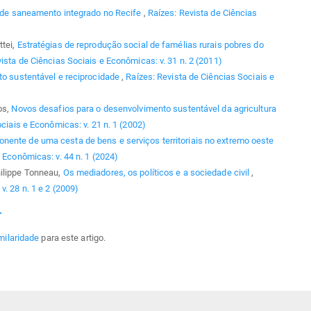
a de saneamento integrado no Recife
,
Raízes: Revista de Ciências
ttei,
Estratégias de reprodução social de famélias rurais pobres do
ista de Ciências Sociais e Econômicas: v. 31 n. 2 (2011)
to sustentável e reciprocidade
,
Raízes: Revista de Ciências Sociais e
os,
Novos desafios para o desenvolvimento sustentável da agricultura
ciais e Econômicas: v. 21 n. 1 (2002)
ente de uma cesta de bens e serviços territoriais no extremo oeste
 Econômicas: v. 44 n. 1 (2024)
hilippe Tonneau,
Os mediadores, os políticos e a sociedade civil
,
. 28 n. 1 e 2 (2009)
>
milaridade
para este artigo.