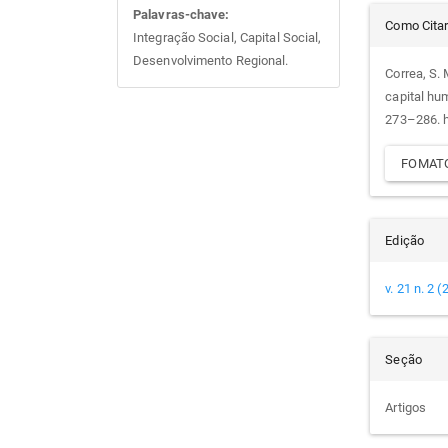
Det
Palavras-chave:
Como Cita
Integração Social, Capital Social,
do
Desenvolvimento Regional.
Correa, S. 
capital h
arti
273–286. h
FOMATO
Edição
v. 21 n. 2 
Seção
Artigos